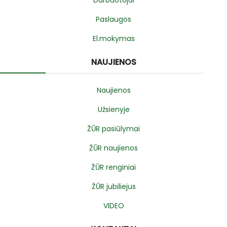
Paslaugos
El.mokymas
NAUJIENOS
Naujienos
Užsienyje
ŽŪR pasiūlymai
ŽŪR naujienos
ŽŪR renginiai
ŽŪR jubiliejus
VIDEO