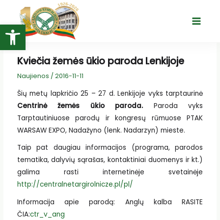
Pereiti
prie
Open toolbar
Main
turinio
Menu
Kviečia žemės ūkio paroda Lenkijoje
Naujienos
/
2016-11-11
Šių metų lapkričio 25 – 27 d. Lenkijoje vyks tarptaurinė
Centrinė žemės ūkio paroda.
Paroda vyks
Tarptautiniuose parodų ir kongresų rūmuose PTAK
WARSAW EXPO, Nadažyno (lenk. Nadarzyn) mieste.
Taip pat daugiau informacijos (programa, parodos
tematika, dalyvių sąrašas, kontaktiniai duomenys ir kt.)
galima rasti internetinėje svetainėje
http://centralnetargirolnicze.pl/pl/
Informacija apie parodą: Anglų kalba RASITE
ČIA:
ctr_v_ang