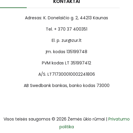
KONTAKTAI
Adresas: K. Donelaičio g. 2, 44213 Kaunas
Tel. + 370 37 400351
El. p. zur@zur.lt
Įm. kodas 135199748
PVM kodas LT 351997412
A/S. LT717300010002241806
AB Swedbank bankas, banko kodas 73000
Visos teisės saugomos © 2026 Žemės ūkio rūmai |
Privatumo
politika