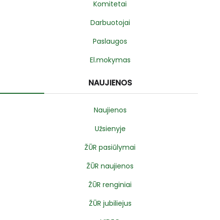
Komitetai
Darbuotojai
Paslaugos
El.mokymas
NAUJIENOS
Naujienos
Užsienyje
ŽŪR pasiūlymai
ŽŪR naujienos
ŽŪR renginiai
ŽŪR jubiliejus