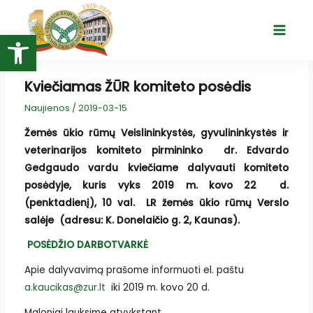
Pereiti
prie
Open toolbar
Main
turinio
Menu
Kviečiamas ŽŪR komiteto posėdis
Naujienos
/
2019-03-15
Žemės ūkio rūmų Veislininkystės, gyvulininkystės ir
veterinarijos komiteto pirmininko dr. Edvardo
Gedgaudo vardu kviečiame dalyvauti komiteto
posėdyje, kuris vyks 2019 m. kovo 22 d.
(penktadienį), 10 val. LR žemės ūkio rūmų Verslo
salėje (adresu: K. Donelaičio g. 2, Kaunas).
POSĖDŽIO DARBOTVARKĖ
Apie dalyvavimą prašome informuoti el. paštu
a.kaucikas@zur.lt
iki 2019 m. kovo 20 d.
Maloniai lauksime atvykstant.