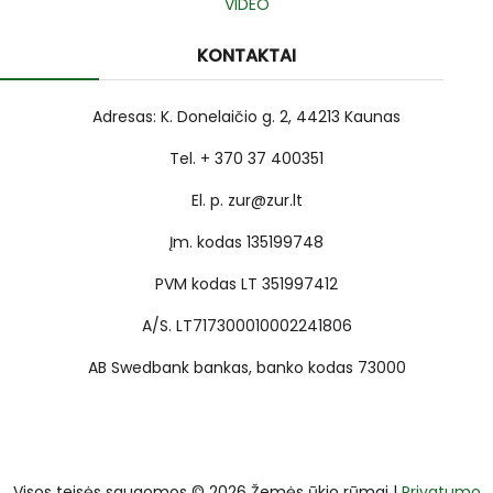
VIDEO
KONTAKTAI
Adresas: K. Donelaičio g. 2, 44213 Kaunas
Tel. + 370 37 400351
El. p. zur@zur.lt
Įm. kodas 135199748
PVM kodas LT 351997412
A/S. LT717300010002241806
AB Swedbank bankas, banko kodas 73000
Visos teisės saugomos © 2026 Žemės ūkio rūmai |
Privatumo