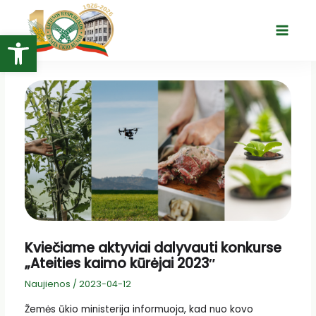
Pereiti
prie
Open toolbar
Main
turinio
Menu
Kviečiame aktyviai dalyvauti konkurse
„Ateities kaimo kūrėjai 2023″
Naujienos
/
2023-04-12
Žemės ūkio ministerija informuoja, kad nuo kovo