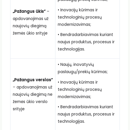
• Inovacijų kūrimas ir
„Pažangus ūkis“
–
technologinių procesų
apdovanojimas už
modernizavimas;
naujovių diegimą
žemės ūkio srityje
• Bendradarbiavimas kuriant
naujus produktus, procesus ir
technologijas.
• Naujų, inovatyvių
paslaugų/prekių kūrimas;
„Pažangus verslas“
• Inovacijų kūrimas ir
– apdovanojimas už
technologinių procesų
naujovių diegimą ne
modernizavimas;
žemės ūkio verslo
• Bendradarbiavimas kuriant
srityje
naujus produktus, procesus ir
technologijas.