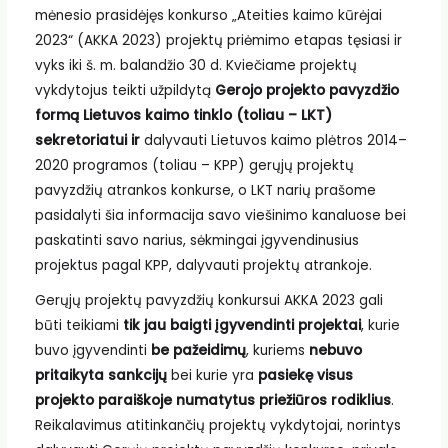
mėnesio prasidėjęs konkurso „Ateities kaimo kūrėjai
2023“ (AKKA 2023) projektų priėmimo etapas tęsiasi ir
vyks iki š. m. balandžio 30 d. Kviečiame projektų
vykdytojus teikti užpildytą
Gerojo projekto pavyzdžio
formą Lietuvos kaimo tinklo (toliau – LKT)
sekretoriatui ir
dalyvauti Lietuvos kaimo plėtros 2014–
2020 programos (toliau – KPP) gerųjų projektų
pavyzdžių atrankos konkurse, o LKT narių prašome
pasidalyti šia informacija savo viešinimo kanaluose bei
paskatinti savo narius, sėkmingai įgyvendinusius
projektus pagal KPP, dalyvauti projektų atrankoje.
Gerųjų projektų pavyzdžių konkursui AKKA 2023 gali
būti teikiami
tik jau baigti įgyvendinti projektai
, kurie
buvo įgyvendinti
be pažeidimų
, kuriems
nebuvo
pritaikyta sankcijų
bei kurie yra
pasiekę visus
projekto paraiškoje numatytus priežiūros rodiklius
.
Reikalavimus atitinkančių projektų vykdytojai, norintys