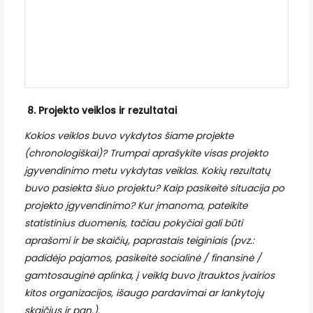
8.
Projekto veiklos ir rezultatai
Kokios veiklos buvo vykdytos šiame projekte
(chronologiškai)?
Trumpai aprašykite visas projekto
įgyvendinimo metu vykdytas veiklas.
Kokių rezultatų
buvo pasiekta šiuo projektu? Kaip pasikeitė situacija po
projekto įgyvendinimo? Kur įmanoma, pateikite
statistinius duomenis, tačiau pokyčiai gali būti
aprašomi ir be skaičių, paprastais teiginiais (pvz.:
padidėjo pajamos, pasikeitė socialinė / finansinė /
gamtosauginė aplinka, į veiklą buvo įtrauktos įvairios
kitos organizacijos, išaugo pardavimai ar lankytojų
skaičius ir pan.).