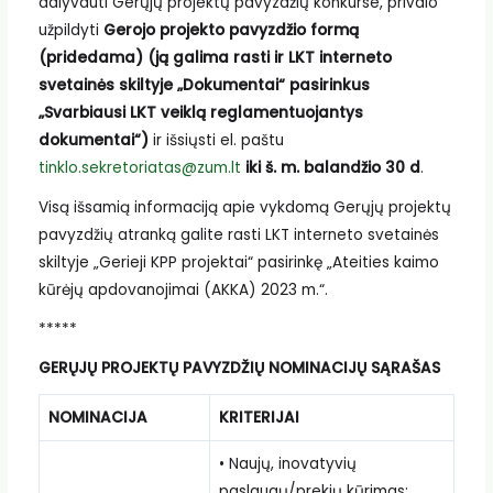
dalyvauti Gerųjų projektų pavyzdžių konkurse, privalo
užpildyti
Gerojo projekto pavyzdžio formą
(pridedama) (ją galima rasti ir LKT interneto
svetainės skiltyje „Dokumentai“ pasirinkus
„Svarbiausi LKT veiklą reglamentuojantys
dokumentai“)
ir išsiųsti el. paštu
tinklo.sekretoriatas@zum.lt
iki š. m. balandžio 30 d
.
Visą išsamią informaciją apie vykdomą Gerųjų projektų
pavyzdžių atranką galite rasti LKT interneto svetainės
skiltyje „Gerieji KPP projektai“ pasirinkę „Ateities kaimo
kūrėjų apdovanojimai (AKKA) 2023 m.“.
*****
GERŲJŲ PROJEKTŲ PAVYZDŽIŲ NOMINACIJŲ SĄRAŠAS
NOMINACIJA
KRITERIJAI
• Naujų, inovatyvių
paslaugų/prekių kūrimas;