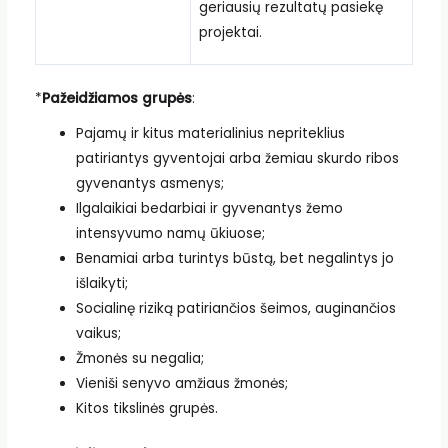
geriausių rezultatų pasiekę
projektai.
*
Pažeidžiamos grupės
:
Pajamų ir kitus materialinius nepriteklius
patiriantys gyventojai arba žemiau skurdo ribos
gyvenantys asmenys;
Ilgalaikiai bedarbiai ir gyvenantys žemo
intensyvumo namų ūkiuose;
Benamiai arba turintys būstą, bet negalintys jo
išlaikyti;
Socialinę riziką patiriančios šeimos, auginančios
vaikus;
Žmonės su negalia;
Vieniši senyvo amžiaus žmonės;
Kitos tikslinės grupės.