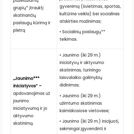
pažeidžiamų
gyvenimą (švietimas, sportas,
grupių* įtrauktį
kultūrinė veikla) bei socialinės
skatinančių
atskirties mažinimas;
paslaugų kūrimą ir
plėtrą
• Socialinių paslaugų**
teikimas.
• Jaunimo (iki 29 m.)
iniciatyvų ir aktyvumo
skatinimas, turiningo
laisvalaikio galimybių
„Jaunimo***
didinimas;
iniciatyvos“ –
apdovanojimas už
• Jaunimo (iki 29 m.)
jaunimo
užimtumo skatinimas
iniciatyvumą ir jo
kaimiškosiose vietovėse;
aktyvumo
• Jaunimo (iki 29 m.) inicijuoti,
skatinimą.
sėkmingai įgyvendinti ir