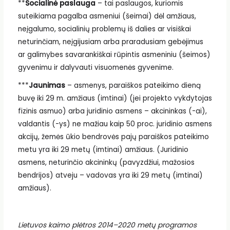
**
Socialinė paslauga
– tai paslaugos, kuriomis
suteikiama pagalba asmeniui (šeimai) dėl amžiaus,
neįgalumo, socialinių problemų iš dalies ar visiškai
neturinčiam, neįgijusiam arba praradusiam gebėjimus
ar galimybes savarankiškai rūpintis asmeniniu (šeimos)
gyvenimu ir dalyvauti visuomenės gyvenime.
***
Jaunimas
– asmenys, paraiškos pateikimo dieną
buvę iki 29 m. amžiaus (imtinai) (jei projekto vykdytojas
fizinis asmuo) arba juridinio asmens – akcininkas (-ai),
valdantis (-ys) ne mažiau kaip 50 proc. juridinio asmens
akcijų, žemės ūkio bendrovės pajų paraiškos pateikimo
metu yra iki 29 metų (imtinai) amžiaus. (Juridinio
asmens, neturinčio akcininkų (pavyzdžiui, mažosios
bendrijos) atveju – vadovas yra iki 29 metų (imtinai)
amžiaus).
Lietuvos kaimo plėtros 2014–2020 metų programos