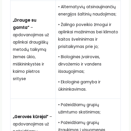
• Alternatyvių atsinaujinančių
energijos šaltinių naudojimas;
„Drauge su
• Žalingo poveikio žmogui ir
gamta“
–
aplinkai mažinimas bei klimato
apdovanojimas už
kaitos švelninimas ir
aplinkai draugiškų
prisitaikymas prie jo;
metodų taikymą
žemės ūkio,
• Biologinės įvairovės,
miškininkystės ir
dirvožemio ir vandens
kaimo plėtros
išsaugojimas;
srityse
• Ekologinė gamyba ir
ūkininkavimas.
• Pažeidžiamų grupių
užimtumo skatinimas;
„Gerovės kūrėjai“
–
• Pažeidžiamų grupių
apdovanojimas už
įtraukimas į visuomenės