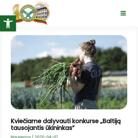
Pereiti
prie
Open toolbar
Main
turinio
Menu
Kviečiame dalyvauti konkurse „Baltiją
tausojantis ūkininkas”
Naujienos
/
2020-04-07