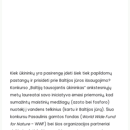
Kiek ūkininkų yra pasirengę įdėti šiek tiek papildomų
pastangų ir prisidėti prie Baltijos jūros išsaugojimo?
Konkurso „Baltiją tausojantis ūkininkas“ ankstesniųjų
metų laureatai savo iniciatyva ėmėsi priemonių, kad
sumažintų maistinių medžiagų (azoto bei fosforo)
nuotėkį į vandens telkinius (kartu ir Baltijos jūrą). Šiuo
konkursu Pasaulinis gamtos fondas (
World Wide Fund
for Nature
– WWF) bei šios organizacijos partneriai