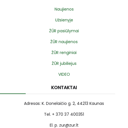
Naujienos
Užsienyje
ŽŪR pasiūlymai
ŽŪR naujienos
ŽŪR renginiai
ŽŪR jubiliejus
VIDEO
KONTAKTAI
Adresas: K. Donelaičio g. 2, 44213 Kaunas
Tel. + 370 37 400351
El. p. zur@zur.lt