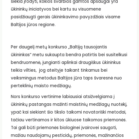
siekia įrodyti, kokios svarbios gamtos apsaugai yra
ūkininkų iniciatyvos bei kartu su visuomene
pasidžiaugti gerais ūkininkavimo pavyzdžiais visame
Baltijos jūros regione.
Per daugelį metų konkurso „Baltiją tausojantis
ūkininkas“ metu sukaupta bendra patirtis bei susitelkusi
bendruomenė, jungianti aplinkai draugiškus ūkininkus
teikia vilties, jog ateityje taikant tinkamus bei
veiksmingus metodus Baltijos jūra taps švaresnė nuo
perteklinių maisto medžiagų.
Nors konkurso vertinime labiausiai atsižvelgiama į
ūkininkų pastangas mažinti maistinių medžiagų nuotėkį,
ypač kai siekiant šio tikslo taikomi novatoriški metodai,
tačiau vertinamos ir kitos ūkiuose taikomos priemonės.
Tai gali būti priemonės biologinei įvairovei saugoti,
mažiau naudojamų pesticidų, priemonės, mažinančios