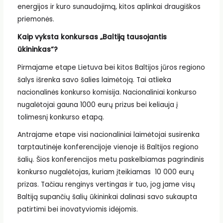
energijos ir kuro sunaudojimą, kitos aplinkai draugiškos
priemonės.
Kaip vyksta konkursas „Baltiją tausojantis
ūkininkas“?
Pirmajame etape Lietuva bei kitos Baltijos jūros regiono
šalys išrenka savo šalies laimėtoją. Tai atlieka
nacionalinės konkurso komisija. Nacionaliniai konkurso
nugalėtojai gauna 1000 eurų prizus bei keliauja į
tolimesnį konkurso etapą.
Antrajame etape visi nacionaliniai laimėtojai susirenka
tarptautinėje konferencijoje vienoje iš Baltijos regiono
šalių. Šios konferencijos metu paskelbiamas pagrindinis
konkurso nugalėtojas, kuriam įteikiamas 10 000 eurų
prizas. Tačiau renginys vertingas ir tuo, jog jame visų
Baltiją supančių šalių ūkininkai dalinasi savo sukaupta
patirtimi bei inovatyviomis idėjomis.