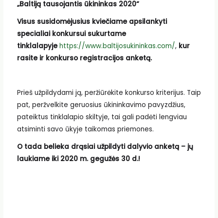
„Baltiją tausojantis ūkininkas 2020“
Visus susidomėjusius kviečiame apsilankyti
specialiai konkursui sukurtame
tinklalapyje
https://www.baltijosukininkas.com/
,
kur
rasite ir konkurso registracijos anketą.
Prieš užpildydami ją, peržiūrėkite konkurso kriterijus. Taip
pat, peržvelkite geruosius ūkininkavimo pavyzdžius,
pateiktus tinklalapio skiltyje, tai gali padėti lengviau
atsiminti savo ūkyje taikomas priemones.
O tada belieka drąsiai užpildyti dalyvio anketą – jų
laukiame iki 2020 m. gegužės 30 d.!