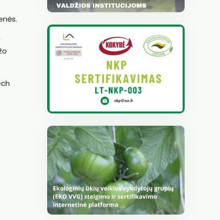
menės.
,
žo
ech