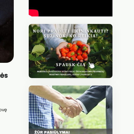
žės
ovę