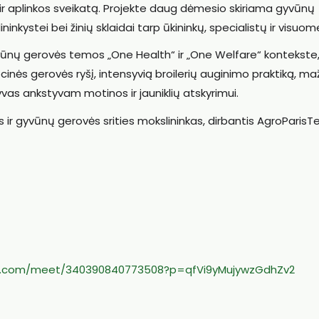
ių ir aplinkos sveikatą. Projekte daug dėmesio skiriama gyvūnų
ninkystei bei žinių sklaidai tarp ūkininkų, specialistų ir visuo
ūnų gerovės temos „One Health“ ir „One Welfare“ kontekste
inės gerovės ryšį, intensyvią broilerių auginimo praktiką, ma
s ankstyvam motinos ir jauniklių atskyrimui.
ir gyvūnų gerovės srities mokslininkas, dirbantis AgroParisT
ft.com/meet/340390840773508?p=qfVi9yMujywzGdhZv2