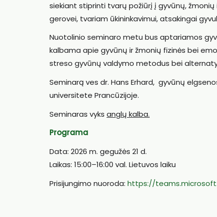
siekiant stiprinti tvarų požiūrį į gyvūnų, žmon
gerovei, tvariam ūkininkavimui, atsakingai gyvuli
Nuotolinio seminaro metu bus aptariamos gyv
kalbama apie gyvūnų ir žmonių fizinės bei emoc
streso gyvūnų valdymo metodus bei alternatyva
Seminarą ves dr. Hans Erhard, gyvūnų elgsenos 
universitete Prancūzijoje.
Seminaras vyks
anglų kalba.
Programa
Data: 2026 m. gegužės 21 d.
Laikas: 15:00–16:00 val. Lietuvos laiku
Prisijungimo nuoroda:
https://teams.microso