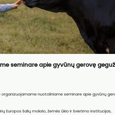
iame seminare apie gyvūnų gerovę gegu
kto organizuojamame nuotoliniame seminare apie gyvūnų ger
airių Europos šalių mokslo, žemės ūkio ir švietimo institucijas,