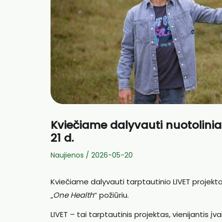
Kviečiame dalyvauti nuotolin
21 d.
Naujienos
/
2026-05-20
Kviečiame dalyvauti tarptautinio LIVET proje
„
One Health
“ požiūriu.
LIVET – tai tarptautinis projektas, vienijantis įv