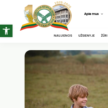
Pereiti
prie
Apie mus
turinio
Open toolbar
NAUJIENOS
UŽSIENYJE
ŽŪR