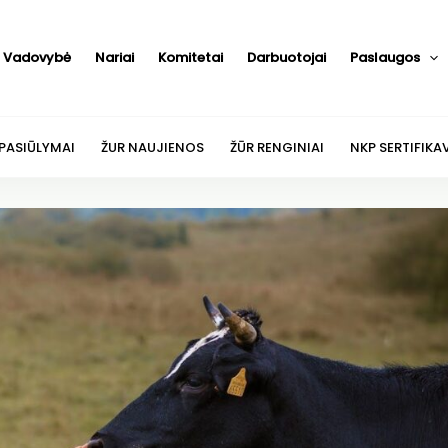
Vadovybė
Nariai
Komitetai
Darbuotojai
Paslaugos
 PASIŪLYMAI
ŽUR NAUJIENOS
ŽŪR RENGINIAI
NKP SERTIFIKA