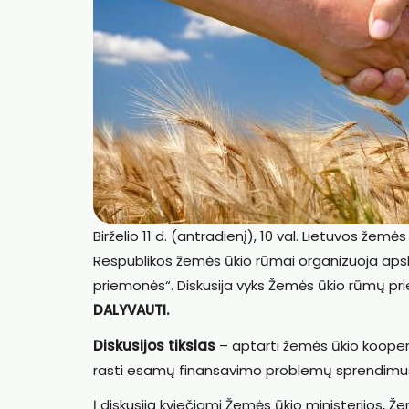
Birželio 11 d. (antradienį), 10 val. Lietuvos žem
Respublikos žemės ūkio rūmai organizuoja apskr
priemonės“. Diskusija vyks Žemės ūkio rūmų prie
DALYVAUTI.
Diskusijos tikslas
– aptarti žemės ūkio kooper
rasti esamų finansavimo problemų sprendimu
Į diskusiją kviečiami Žemės ūkio ministerijos, 