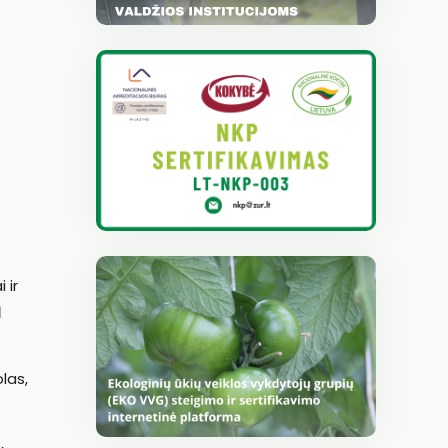
 ir
I
las,
,