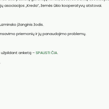
unijų asociacijos „Kreda“, žemės ūkio kooperatyvų atstovai.
uzminsko įžanginis žodis.
inansavimo priemonių ir jų panaudojimo problemų.
 užpildant anketą –
SPAUSTI ČIA
.
.