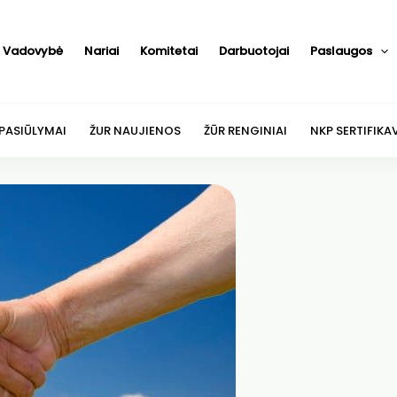
Vadovybė
Nariai
Komitetai
Darbuotojai
Paslaugos
 PASIŪLYMAI
ŽUR NAUJIENOS
ŽŪR RENGINIAI
NKP SERTIFIKA