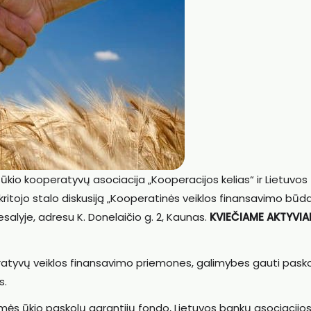
ės ūkio kooperatyvų asociacija „Kooperacijos kelias“ ir Lietuvos
itojo stalo diskusiją „Kooperatinės veiklos finansavimo būdai
salyje, adresu K. Donelaičio g. 2, Kaunas.
KVIEČIAME AKTYVIA
atyvų veiklos finansavimo priemones, galimybes gauti pasko
s.
Žemės ūkio paskolų garantijų fondo, Lietuvos bankų asociacijos