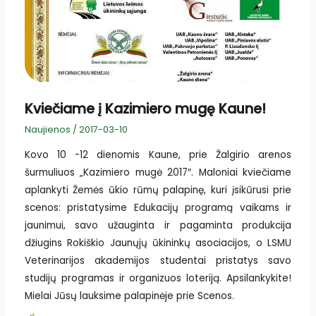
Kviečiame į Kazimiero mugę Kaune!
Naujienos
/
2017-03-10
Kovo 10 -12 dienomis Kaune, prie Žalgirio arenos
šurmuliuos „Kazimiero mugė 2017″. Maloniai kviečiame
aplankyti Žemės ūkio rūmų palapinę, kuri įsikūrusi prie
scenos: pristatysime Edukacijų programą vaikams ir
jaunimui, savo užauginta ir pagaminta produkcija
džiugins Rokiškio Jaunųjų ūkininkų asociacijos, o LSMU
Veterinarijos akademijos studentai pristatys savo
studijų programas ir organizuos loteriją. Apsilankykite!
Mielai Jūsų lauksime palapinėje prie Scenos.