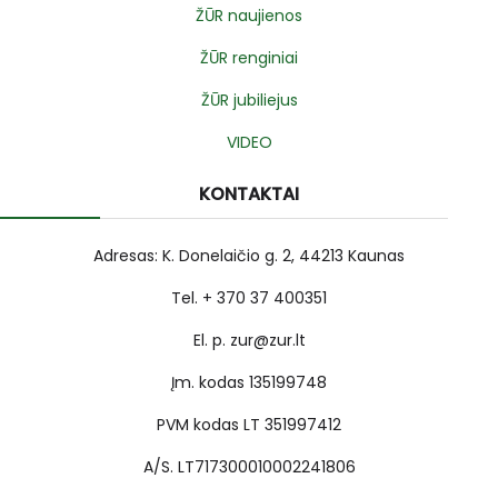
ŽŪR naujienos
ŽŪR renginiai
ŽŪR jubiliejus
VIDEO
KONTAKTAI
Adresas: K. Donelaičio g. 2, 44213 Kaunas
Tel. + 370 37 400351
El. p. zur@zur.lt
Įm. kodas 135199748
PVM kodas LT 351997412
A/S. LT717300010002241806