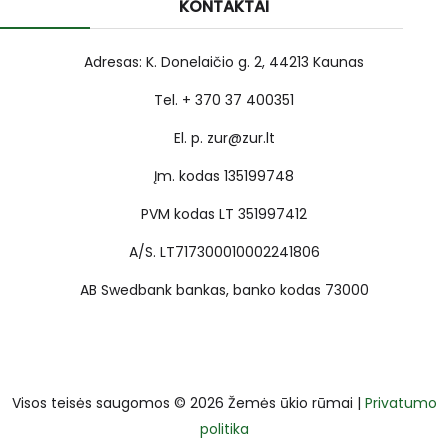
KONTAKTAI
Adresas: K. Donelaičio g. 2, 44213 Kaunas
Tel. + 370 37 400351
El. p. zur@zur.lt
Įm. kodas 135199748
PVM kodas LT 351997412
A/S. LT717300010002241806
AB Swedbank bankas, banko kodas 73000
Visos teisės saugomos © 2026 Žemės ūkio rūmai |
Privatumo
politika