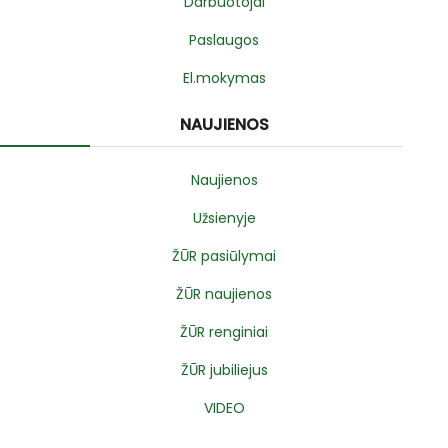
Darbuotojai
Paslaugos
El.mokymas
NAUJIENOS
Naujienos
Užsienyje
ŽŪR pasiūlymai
ŽŪR naujienos
ŽŪR renginiai
ŽŪR jubiliejus
VIDEO