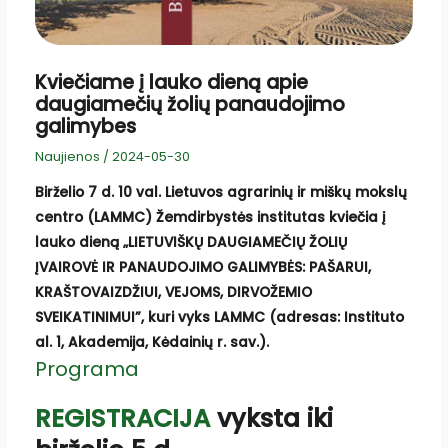
Kviečiame į lauko dieną apie
daugiamečių žolių panaudojimo
galimybes
Naujienos
/
2024-05-30
Birželio 7 d. 10 val.
Lietuvos agrarinių ir miškų mokslų
centro (LAMMC) Žemdirbystės institutas kviečia į
lauko dieną „LIETUVIŠKŲ DAUGIAMEČIŲ ŽOLIŲ
ĮVAIROVĖ IR PANAUDOJIMO GALIMYBĖS: PAŠARUI,
KRAŠTOVAIZDŽIUI, VEJOMS, DIRVOŽEMIO
SVEIKATINIMUI”, kuri vyks LAMMC (adresas: Instituto
al. 1, Akademija, Kėdainių r. sav.).
Programa
REGISTRACIJA
vyksta iki