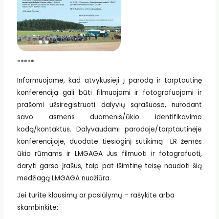
*****
Informuojame, kad atvykusieji į parodą ir tarptautinę
konferenciją gali būti filmuojami ir fotografuojami ir
prašomi užsiregistruoti dalyvių sąrašuose, nurodant
savo asmens duomenis/ūkio identifikavimo
kodą/kontaktus. Dalyvaudami parodoje/tarptautinėje
konferencijoje, duodate tiesioginį sutikimą LR žemės
ūkio rūmams ir LMGAGA Jus filmuoti ir fotografuoti,
daryti garso įrašus, taip pat išimtinę teisę naudoti šią
medžiagą LMGAGA nuožiūra.
Jei turite klausimų ar pasiūlymų – rašykite arba
skambinkite: