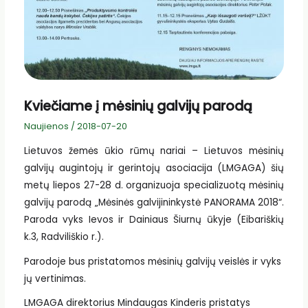
Kviečiame į mėsinių galvijų parodą
Naujienos
/
2018-07-20
Lietuvos žemės ūkio rūmų nariai – Lietuvos mėsinių
galvijų augintojų ir gerintojų asociacija (LMGAGA) šių
metų liepos 27-28 d. organizuoja specializuotą mėsinių
galvijų parodą „Mėsinės galvijininkystė PANORAMA 2018“.
Paroda vyks Ievos ir Dainiaus Šiurnų ūkyje (Eibariškių
k.3, Radviliškio r.).
Parodoje bus pristatomos mėsinių galvijų veislės ir vyks
jų vertinimas.
LMGAGA direktorius Mindaugas Kinderis pristatys