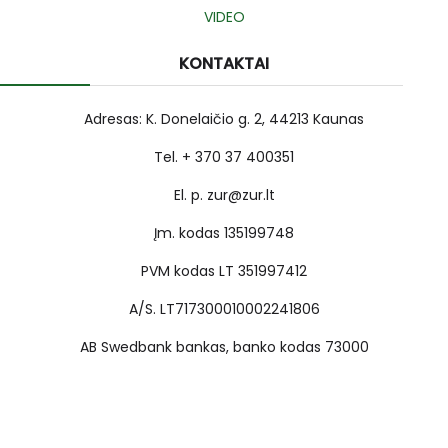
VIDEO
KONTAKTAI
Adresas: K. Donelaičio g. 2, 44213 Kaunas
Tel. + 370 37 400351
El. p. zur@zur.lt
Įm. kodas 135199748
PVM kodas LT 351997412
A/S. LT717300010002241806
AB Swedbank bankas, banko kodas 73000