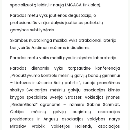
specializuotą leidinį ir naują LMGAGA tinklalapį.
Parodos metu vyks jautienos degustacija, o
profesionalūs virėjai dalysis jautienos patiekalų
gamybos subtilybėmis.
Skambės nuotaikinga muzika, vyks atrakcionai, loterija
bei įvairūs žaidimai mažiems ir dideliems.
Parodos metu veiks mobili gyvulininkystės laboratorija.
Parodos dienomis vyks tarptautinė konferencija
„Produktyvumo kontrolė mėsinių galvijų bandų gerinimui
– Lietuvos ir užsienio šalių patirtis“, kurioje pranešimus
skaitys Šveicarijos mėsinių galvijų asociacijos kilmės
knygos specialistė Svenja Strasser, Vokietijos įmonės
„RinderAllianz“ agronomė – inžinierė Sabine Schmidt,
Čekijos mėsinių galvijų augintojų asociacijos
prezidentas ir Angusų asociacijos valdybos narys
Miroslav Vrablik, Vokietijos Hailendų asociacijos