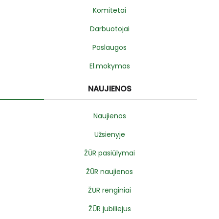
Komitetai
Darbuotojai
Paslaugos
El.mokymas
NAUJIENOS
Naujienos
Užsienyje
ŽŪR pasiūlymai
ŽŪR naujienos
ŽŪR renginiai
ŽŪR jubiliejus