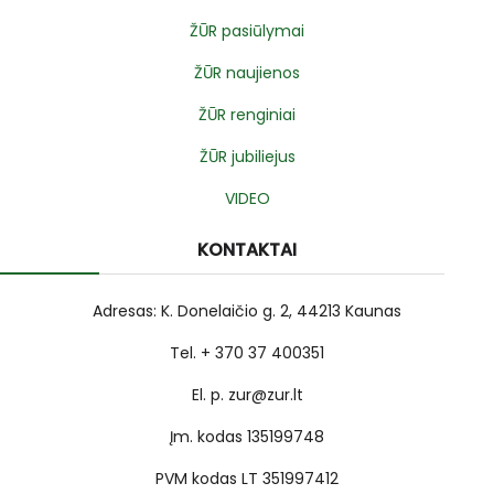
ŽŪR pasiūlymai
ŽŪR naujienos
ŽŪR renginiai
ŽŪR jubiliejus
VIDEO
KONTAKTAI
Adresas: K. Donelaičio g. 2, 44213 Kaunas
Tel. + 370 37 400351
El. p. zur@zur.lt
Įm. kodas 135199748
PVM kodas LT 351997412