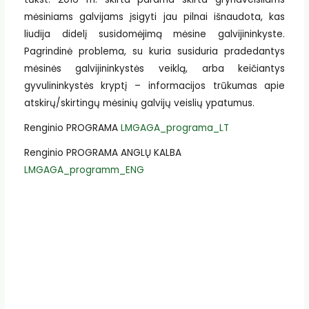
mėsiniams galvijams įsigyti jau pilnai išnaudota, kas
liudija didelį susidomėjimą mėsine galvijininkyste.
Pagrindinė problema, su kuria susiduria pradedantys
mėsinės galvijininkystės veiklą, arba keičiantys
gyvulininkystės kryptį – informacijos trūkumas apie
atskirų/skirtingų mėsinių galvijų veislių ypatumus.
Renginio PROGRAMA
LMGAGA_programa_LT
Renginio PROGRAMA ANGLŲ KALBA
LMGAGA_programm_ENG