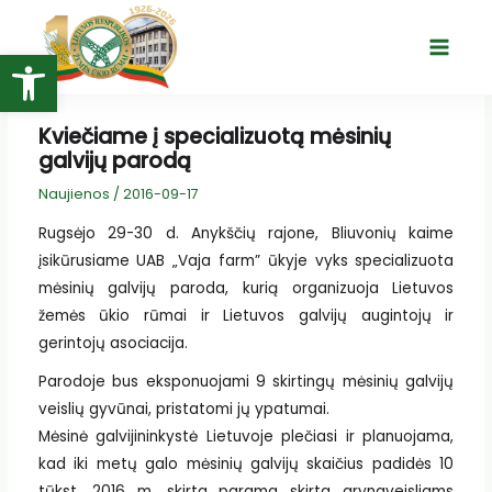
Pereiti
prie
Open toolbar
Main
turinio
Menu
Kviečiame į specializuotą mėsinių
galvijų parodą
Naujienos
/
2016-09-17
Rugsėjo 29-30 d. Anykščių rajone, Bliuvonių kaime
įsikūrusiame UAB „Vaja farm” ūkyje vyks specializuota
mėsinių galvijų paroda, kurią organizuoja Lietuvos
žemės ūkio rūmai ir Lietuvos galvijų augintojų ir
gerintojų asociacija.
Parodoje bus eksponuojami 9 skirtingų mėsinių galvijų
veislių gyvūnai, pristatomi jų ypatumai.
Mėsinė galvijininkystė Lietuvoje plečiasi ir planuojama,
kad iki metų galo mėsinių galvijų skaičius padidės 10
tūkst. 2016 m. skirta parama skirta grynaveisliams