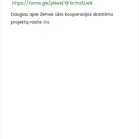
https://forms.gle/pNwxEYjFXnYns5Ue8
Daugiau apie Žemės ūkio kooperacijos skatinimo
projektą rasite
čia.