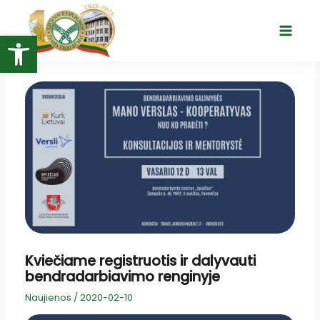
Pereiti
prie
Open toolbar
Main
turinio
Menu
Kviečiame registruotis ir dalyvauti
bendradarbiavimo renginyje
Naujienos
/
2020-02-10