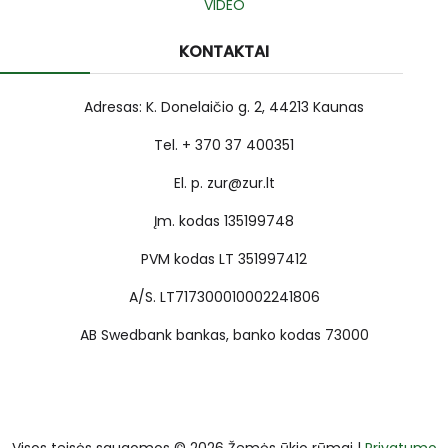
VIDEO
KONTAKTAI
Adresas: K. Donelaičio g. 2, 44213 Kaunas
Tel. + 370 37 400351
El. p. zur@zur.lt
Įm. kodas 135199748
PVM kodas LT 351997412
A/S. LT717300010002241806
AB Swedbank bankas, banko kodas 73000
Visos teisės saugomos © 2026 Žemės ūkio rūmai |
Privatumo