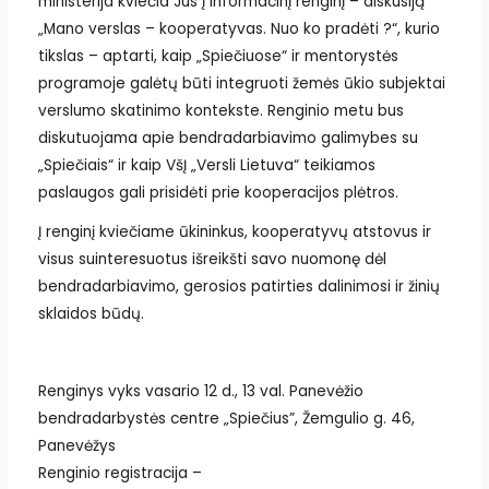
ministerija kviečia Jus į informacinį renginį – diskusiją
„Mano verslas – kooperatyvas. Nuo ko pradėti ?“, kurio
tikslas – aptarti, kaip „Spiečiuose“ ir mentorystės
programoje galėtų būti integruoti žemės ūkio subjektai
verslumo skatinimo kontekste. Renginio metu bus
diskutuojama apie bendradarbiavimo galimybes su
„Spiečiais“ ir kaip VšĮ „Versli Lietuva“ teikiamos
paslaugos gali prisidėti prie kooperacijos plėtros.
Į renginį kviečiame ūkininkus, kooperatyvų atstovus ir
visus suinteresuotus išreikšti savo nuomonę dėl
bendradarbiavimo, gerosios patirties dalinimosi ir žinių
sklaidos būdų.
Renginys vyks vasario 12 d., 13 val. Panevėžio
bendradarbystės centre „Spiečius”, Žemgulio g. 46,
Panevėžys
Renginio registracija –