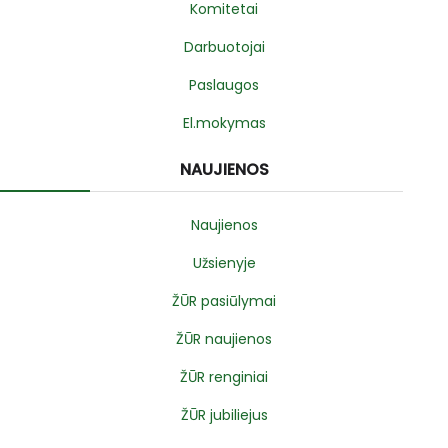
Komitetai
Darbuotojai
Paslaugos
El.mokymas
NAUJIENOS
Naujienos
Užsienyje
ŽŪR pasiūlymai
ŽŪR naujienos
ŽŪR renginiai
ŽŪR jubiliejus