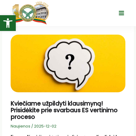
Pereiti
prie
Open toolbar
Main
turinio
Menu
Kviečiame užpildyti klausimyną!
Prisidėkite prie svarbaus ES vertinimo
proceso
Naujienos
/
2025-12-02