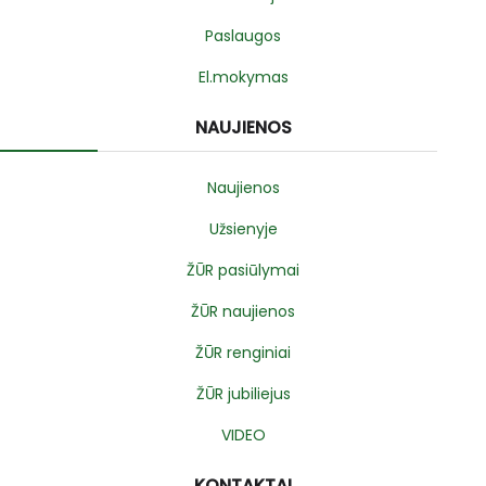
Paslaugos
El.mokymas
NAUJIENOS
Naujienos
Užsienyje
ŽŪR pasiūlymai
ŽŪR naujienos
ŽŪR renginiai
ŽŪR jubiliejus
VIDEO
KONTAKTAI