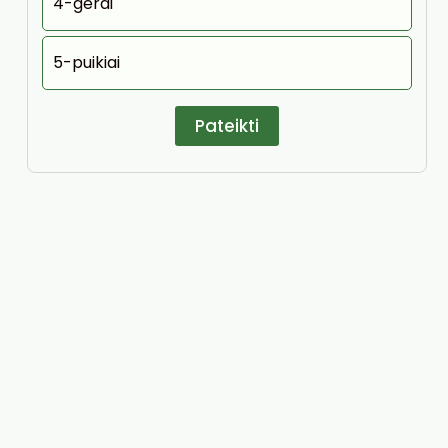
4-gerai
5-puikiai