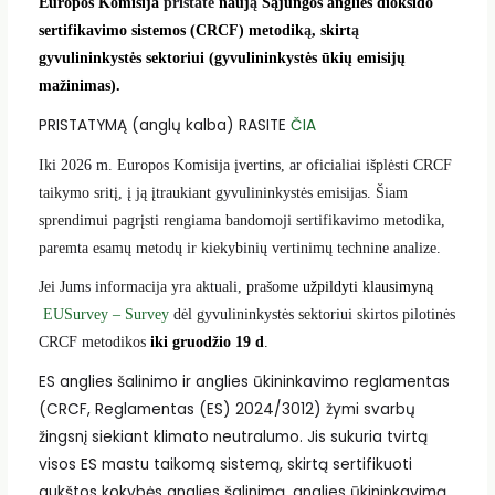
Europos Komisija
pristatė
nauj
ą
Sąjungos anglies dioksido
sertifikavimo sistemos (CRCF) metodik
ą
, skirt
ą
gyvulininkystės sektoriui (gyvulininkystės ūkių emisijų
mažinimas).
PRISTATYMĄ (anglų kalba) RASITE
ČIA
Iki 2026 m. Europos Komisija įvertins, ar oficialiai išplėsti CRCF
taikymo sritį, į ją įtraukiant gyvulininkystės emisijas. Šiam
sprendimui pagrįsti rengiama bandomoji sertifikavimo metodika,
paremta esamų metodų ir kiekybinių vertinimų technine analize.
Jei Jums informacija yra aktuali, prašome
užpildyti klausimyną
EUSurvey – Survey
dėl gyvulininkystės sektoriui skirtos pilotinės
CRCF metodikos
iki gruodžio 19 d
.
ES anglies šalinimo ir anglies ūkininkavimo reglamentas
(CRCF, Reglamentas (ES) 2024/3012) žymi svarbų
žingsnį siekiant klimato neutralumo. Jis sukuria tvirtą
visos ES mastu taikomą sistemą, skirtą sertifikuoti
aukštos kokybės anglies šalinimą, anglies ūkininkavimą