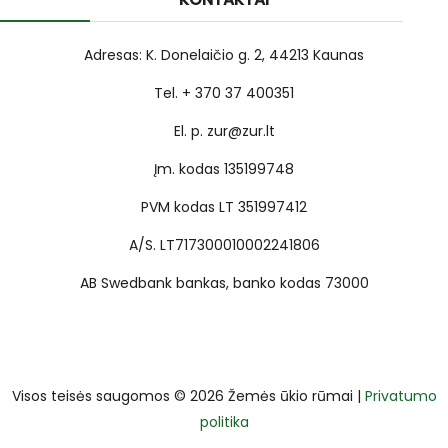
Adresas: K. Donelaičio g. 2, 44213 Kaunas
Tel. + 370 37 400351
El. p. zur@zur.lt
Įm. kodas 135199748
PVM kodas LT 351997412
A/S. LT717300010002241806
AB Swedbank bankas, banko kodas 73000
Visos teisės saugomos © 2026 Žemės ūkio rūmai |
Privatumo
politika