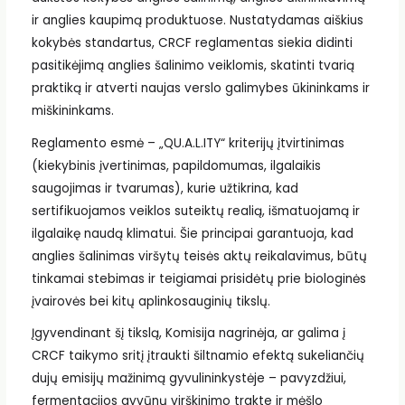
ir anglies kaupimą produktuose. Nustatydamas aiškius
kokybės standartus, CRCF reglamentas siekia didinti
pasitikėjimą anglies šalinimo veiklomis, skatinti tvarią
praktiką ir atverti naujas verslo galimybes ūkininkams ir
miškininkams.
Reglamento esmė – „QU.A.L.ITY“ kriterijų įtvirtinimas
(kiekybinis įvertinimas, papildomumas, ilgalaikis
saugojimas ir tvarumas), kurie užtikrina, kad
sertifikuojamos veiklos suteiktų realią, išmatuojamą ir
ilgalaikę naudą klimatui. Šie principai garantuoja, kad
anglies šalinimas viršytų teisės aktų reikalavimus, būtų
tinkamai stebimas ir teigiamai prisidėtų prie biologinės
įvairovės bei kitų aplinkosauginių tikslų.
Įgyvendinant šį tikslą, Komisija nagrinėja, ar galima į
CRCF taikymo sritį įtraukti šiltnamio efektą sukeliančių
dujų emisijų mažinimą gyvulininkystėje – pavyzdžiui,
fermentacijos gyvūnų virškinimo trakte ir mėšlo