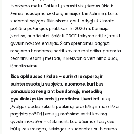
tvarkymo metu. Tai leistų spręsti visų žemės ūkio ir
žemės naudojimo sektorių emisijas bei šalinimą, kartu
sudarant sąlygas ūkininkams gauti atlygį už klimato
požiūriu pažangias praktikas. Iki 2026 m. Komisija
įvertins, ar oficialiai išplėsti CRCF taikymo sritį ir įtraukti
gyvulininkystės emisijas. Šiam sprendimui pagrįsti
rengiama bandomoji sertifikavimo metodika, paremta
techniniu esamų metodų ir kiekybinio vertinimo būdų
išanalizavimu.
Šios apklausos tikslas – surinkti ekspertų ir
suinteresuotųjų subjektų nuomonę, kuri bus
panaudota rengiant bandomąją metodiką
gyvulininkystės emisijų mažinimui įvertinti.
Jūsų
įžvalgos padės sukurti patikimą, praktišką ir moksliškai
pagrįstą požiūrį į emisijų mažinimo sertifikavimą
gyvulininkystėje – užtikrinant, kad būsimos taisyklės
būtų veiksmingos, teisingos ir suderintos su tvarumo