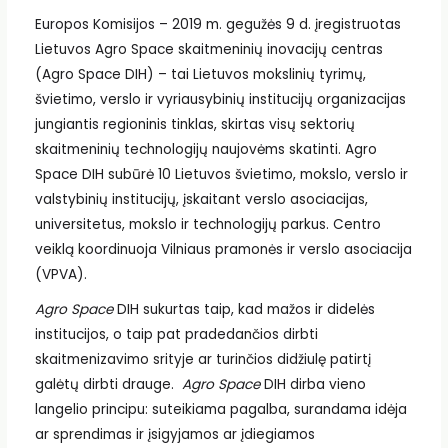
Europos Komisijos – 2019 m. gegužės 9 d. įregistruotas
Lietuvos Agro Space skaitmeninių inovacijų centras
(Agro Space DIH) – tai Lietuvos mokslinių tyrimų,
švietimo, verslo ir vyriausybinių institucijų organizacijas
jungiantis regioninis tinklas, skirtas visų sektorių
skaitmeninių technologijų naujovėms skatinti. Agro
Space DIH subūrė 10 Lietuvos švietimo, mokslo, verslo ir
valstybinių institucijų, įskaitant verslo asociacijas,
universitetus, mokslo ir technologijų parkus. Centro
veiklą koordinuoja Vilniaus pramonės ir verslo asociacija
(VPVA).
Agro Space
DIH sukurtas taip, kad mažos ir didelės
institucijos, o taip pat pradedančios dirbti
skaitmenizavimo srityje ar turinčios didžiulę patirtį
galėtų dirbti drauge.
Agro Space
DIH dirba vieno
langelio principu: suteikiama pagalba, surandama idėja
ar sprendimas ir įsigyjamos ar įdiegiamos