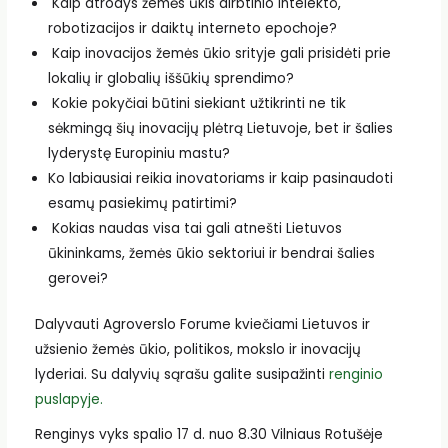
Kaip atrodys žemės ūkis dirbtinio intelekto,
robotizacijos ir daiktų interneto epochoje?
Kaip inovacijos žemės ūkio srityje gali prisidėti prie
lokalių ir globalių iššūkių sprendimo?
Kokie pokyčiai būtini siekiant užtikrinti ne tik
sėkmingą šių inovacijų plėtrą Lietuvoje, bet ir šalies
lyderystę Europiniu mastu?
Ko labiausiai reikia inovatoriams ir kaip pasinaudoti
esamų pasiekimų patirtimi?
Kokias naudas visa tai gali atnešti Lietuvos
ūkininkams, žemės ūkio sektoriui ir bendrai šalies
gerovei?
Dalyvauti Agroverslo Forume kviečiami Lietuvos ir
užsienio žemės ūkio, politikos, mokslo ir inovacijų
lyderiai. Su dalyvių sąrašu galite susipažinti
renginio
puslapyje.
Renginys vyks spalio 17 d. nuo 8.30 Vilniaus Rotušėje