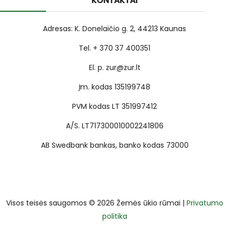
KONTAKTAI
Adresas: K. Donelaičio g. 2, 44213 Kaunas
Tel. + 370 37 400351
El. p. zur@zur.lt
Įm. kodas 135199748
PVM kodas LT 351997412
A/S. LT717300010002241806
AB Swedbank bankas, banko kodas 73000
Visos teisės saugomos © 2026 Žemės ūkio rūmai |
Privatumo
politika