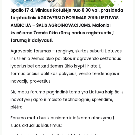
Spalio 17 d. Vilniaus Rotušėje nuo 8.30 val. prasideda
tarptautinis AGROVERSLO FORUMAS 2019: LIETUVOS
AMBICIJA – ŠALIS AGROINOVACIJOMS. Maloniai
kviečiame Žemės ūkio rūmų narius registruotis į
forumą ir dalyvauti.
Agroverslo forumas – renginys, skirtas suburti Lietuvos
ir užsienio žemės ūkio politikos ir agroverslo sektoriaus
lyderius bei aptarti žemės ūkio kryptį ir ateitį
formuojančius politikos pokyčius, verslo tendencijas ir
inovacijų proveržius.
Šių metų forumo pagrindinė tema yra Lietuva kaip šalis
inovatyvių agro ir maisto technologinių sprendimų
plėtrai.
Forumo metu bus klausiama ir ieškoma atsakymų į
šiuos aktualius klausimus: