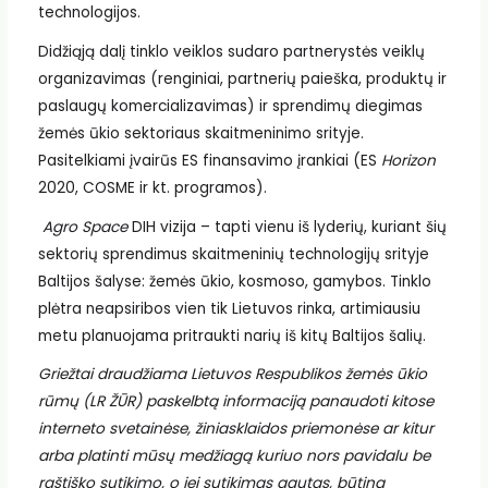
technologijos.
Didžiąją dalį tinklo veiklos sudaro partnerystės veiklų
organizavimas (renginiai, partnerių paieška, produktų ir
paslaugų komercializavimas) ir sprendimų diegimas
žemės ūkio sektoriaus skaitmeninimo srityje.
Pasitelkiami įvairūs ES finansavimo įrankiai (ES
Horizon
2020, COSME ir kt. programos).
Agro Space
DIH vizija – tapti vienu iš lyderių, kuriant šių
sektorių sprendimus skaitmeninių technologijų srityje
Baltijos šalyse: žemės ūkio, kosmoso, gamybos. Tinklo
plėtra neapsiribos vien tik Lietuvos rinka, artimiausiu
metu planuojama pritraukti narių iš kitų Baltijos šalių.
Griežtai draudžiama Lietuvos Respublikos žemės ūkio
rūmų (LR ŽŪR) paskelbtą informaciją panaudoti kitose
interneto svetainėse, žiniasklaidos priemonėse ar kitur
arba platinti mūsų medžiagą kuriuo nors pavidalu be
raštiško sutikimo, o jei sutikimas gautas, būtina