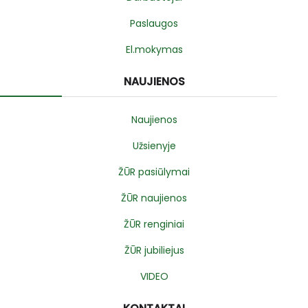
Paslaugos
El.mokymas
NAUJIENOS
Naujienos
Užsienyje
ŽŪR pasiūlymai
ŽŪR naujienos
ŽŪR renginiai
ŽŪR jubiliejus
VIDEO