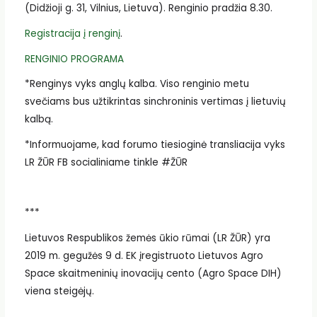
(Didžioji g. 31, Vilnius, Lietuva). Renginio pradžia 8.30.
Registracija į renginį
.
RENGINIO PROGRAMA
*Renginys vyks anglų kalba. Viso renginio metu
svečiams bus užtikrintas sinchroninis vertimas į lietuvių
kalbą.
*Informuojame, kad forumo tiesioginė transliacija vyks
LR ŽŪR FB socialiniame tinkle #ŽŪR
***
Lietuvos Respublikos žemės ūkio rūmai (LR ŽŪR) yra
2019 m. gegužės 9 d. EK įregistruoto Lietuvos Agro
Space skaitmeninių inovacijų cento (Agro Space DIH)
viena steigėjų.