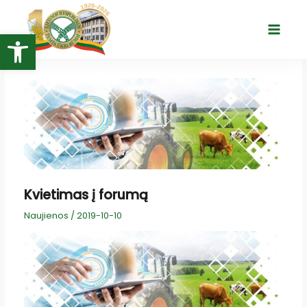
Pereiti
prie
Open toolbar
Main
turinio
Menu
Kvietimas į forumą
Naujienos
/
2019-10-10