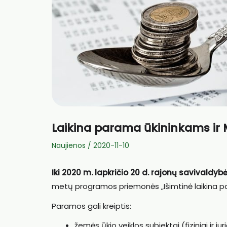
Laikina parama ūkininkams ir 
Naujienos
/
2020-11-10
Iki 2020 m. lapkričio 20 d. rajonų savivaldyb
metų programos priemonės „Išimtinė laikina par
Paramos gali kreiptis:
žemės ūkio veiklos subjektai (fiziniai ir 