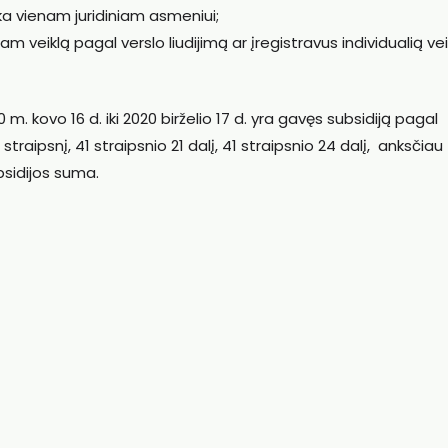
ka vienam juridiniam asmeniui;
m veiklą pagal verslo liudijimą ar įregistravus individualią vei
m. kovo 16 d. iki 2020 birželio 17 d. yra gavęs subsidiją pagal
traipsnį, 41 straipsnio 21 dalį, 41 straipsnio 24 dalį, anksčiau
sidijos suma.