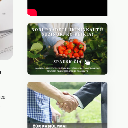
ė
020
.