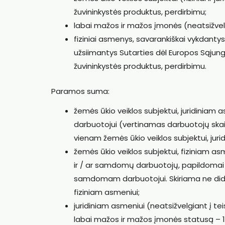
žuvininkystės produktus, perdirbimu;
labai mažos ir mažos įmonės (neatsižvelgi
fiziniai asmenys, savarankiškai vykdantys v
užsiimantys Sutarties dėl Europos Sąjung
žuvininkystės produktus, perdirbimu.
Paramos suma:
žemės ūkio veiklos subjektui, juridinia
darbuotojui (vertinamas darbuotojų skaič
vienam žemės ūkio veiklos subjektui, juri
žemės ūkio veiklos subjektui, fiziniam asm
ir / ar samdomų darbuotojų, papildomai sk
samdomam darbuotojui. Skiriama ne dides
fiziniam asmeniui;
juridiniam asmeniui (neatsižvelgiant į te
labai mažos ir mažos įmonės statusą – 