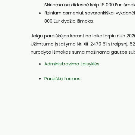
Skiriama ne didesnė kaip 18 000 Eur išmo
fiziniam asmeniui, savarankiškai vykdančia
800 Eur dydžio išmoka.
Jeigu pareiškėjas karantino laikotarpiu nuo 2020 
Užimtumo įstatymo Nr. XII-2470 51 straipsnį, 52 s
nurodyta išmokos suma mažinama gautos sub
Administravimo taisyklės
Paraiškų formos