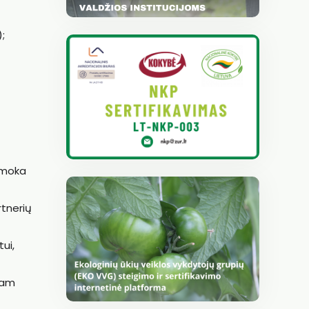
;
išmoka
rtnerių
ui,
čiam