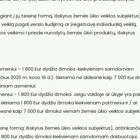
ant į jų teisinę formą, išskyrus žemės ūkio veiklos subjektus)
eiklą pagal verslo liudijimą ar įregistravę individualią veiklą,
os veikimo I priede nurodytų žemės ūkio produktų, išskyrus
m asmeniui – 1 800 Eur dydžio išmoka kiekvienam samdomam
ius 2020 m. kovo 16 d.). Skiriama ne didesnė kaip 7 000 Eur 
diniam asmeniui;
eniui – 1 800 Eur dydžio išmoka. Jeigu valdoje ar ūkyje yra pa
iriama 1 800 Eur dydžio išmoka kiekvienam partneriui ir / ar
nė kaip 7 000 Eur išmoka vienam žemės ūkio veiklos subjekt
isinę formą; išskyrus žemės ūkio veiklos subjektus), atitinkan
1 800 Eur dydžio išmoka kiekvienam samdomam darbuotojui.