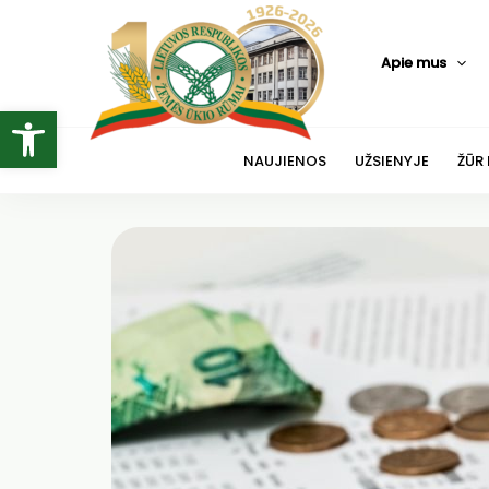
Pereiti
prie
Apie mus
turinio
Open toolbar
NAUJIENOS
UŽSIENYJE
ŽŪR