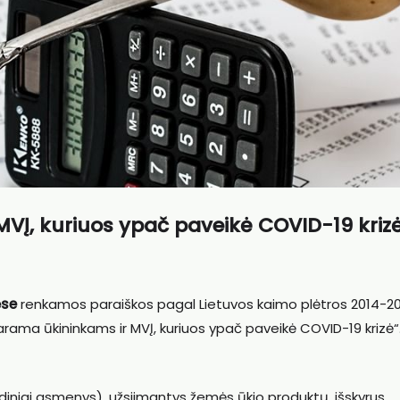
MVĮ, kuriuos ypač paveikė COVID-19 kriz
ėse
renkamos paraiškos pagal Lietuvos kaimo plėtros 2014-2
ama ūkininkams ir MVĮ, kuriuos ypač paveikė COVID-19 krizė“
juridiniai asmenys), užsiimantys žemės ūkio produktų, išskyrus