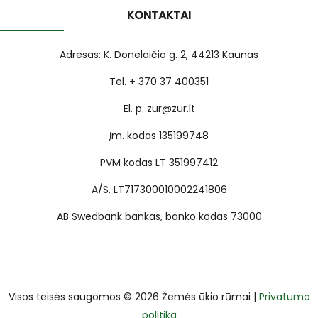
KONTAKTAI
Adresas: K. Donelaičio g. 2, 44213 Kaunas
Tel. + 370 37 400351
El. p. zur@zur.lt
Įm. kodas 135199748
PVM kodas LT 351997412
A/S. LT717300010002241806
AB Swedbank bankas, banko kodas 73000
Visos teisės saugomos © 2026 Žemės ūkio rūmai |
Privatumo
politika