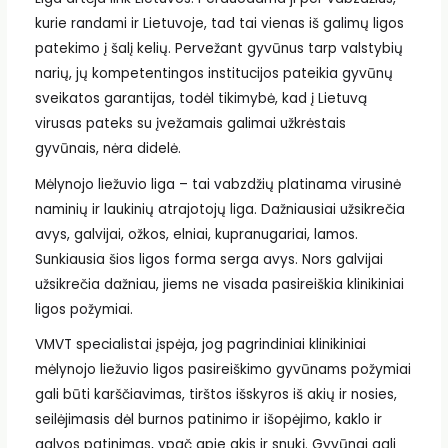
kurie randami ir Lietuvoje, tad tai vienas iš galimų ligos
patekimo į šalį kelių. Pervežant gyvūnus tarp valstybių
narių, jų kompetentingos institucijos pateikia gyvūnų
sveikatos garantijas, todėl tikimybė, kad į Lietuvą
virusas pateks su įvežamais galimai užkrėstais
gyvūnais, nėra didelė.
Mėlynojo liežuvio liga – tai vabzdžių platinama virusinė
naminių ir laukinių atrajotojų liga. Dažniausiai užsikrečia
avys, galvijai, ožkos, elniai, kupranugariai, lamos.
Sunkiausia šios ligos forma serga avys. Nors galvijai
užsikrečia dažniau, jiems ne visada pasireiškia klinikiniai
ligos požymiai.
VMVT specialistai įspėja, jog pagrindiniai klinikiniai
mėlynojo liežuvio ligos pasireiškimo gyvūnams požymiai
gali būti karščiavimas, tirštos išskyros iš akių ir nosies,
seilėjimasis dėl burnos patinimo ir išopėjimo, kaklo ir
galvos patinimas, ypač apie akis ir snukį. Gyvūnai gali