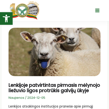
Pereiti
prie
Open toolbar
Main
turinio
Menu
Lenkijoje patvirtintas pirmasis mėlynojo
liežuvio ligos protrūkis galvijų ūkyje
Naujienos
/
2024-12-05
Lenkijos atsakingos institucijos pranešė apie pirmąjį