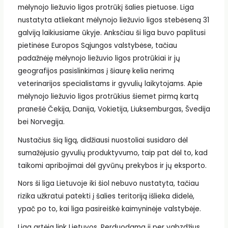
mėlynojo liežuvio ligos protrūkį šalies pietuose. Liga
nustatyta atliekant mėlynojo liežuvio ligos stebėseną 31
galviją laikiusiame ūkyje. Anksčiau ši liga buvo paplitusi
pietinėse Europos Sąjungos valstybėse, tačiau
padažnėję mėlynojo liežuvio ligos protrūkiai ir jų
geografijos pasislinkimas į šiaurę kelia nerimą
veterinarijos specialistams ir gyvulių laikytojams. Apie
mėlynojo liežuvio ligos protrūkius šiemet pirmą kartą
pranešė Čekija, Danija, Vokietija, Liuksemburgas, Švedija
bei Norvegija.
Nustačius šią ligą, didžiausi nuostoliai susidaro dėl
sumažėjusio gyvulių produktyvumo, taip pat dėl to, kad
taikomi apribojimai dėl gyvūnų prekybos ir jų eksporto.
Nors ši liga Lietuvoje iki šiol nebuvo nustatyta, tačiau
rizika užkratui patekti į šalies teritoriją išlieka didelė,
ypač po to, kai liga pasireiškė kaimyninėje valstybėje.
Liga artėja link Lietuvos. Perduodama ji per vabzdžius,