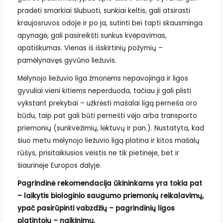
pradėti smarkiai šlubuoti, sunkiai keltis, gali atsirasti
kraujosruvos odoje ir po ja, sutinti bei tapti skausminga
apynagė, gali pasireikšti sunkus kvėpavimas,
apatiškumas. Vienas iš išskirtinių požymių –
pamėlynavęs gyvūno liežuvis.
Mėlynojo liežuvio liga žmonėms nepavojinga ir ligos
gyvuliai vieni kitiems neperduoda, tačiau ji gali plisti
vykstant prekybai – užkrėsti mašalai ligą perneša oro
būdu, taip pat gali būti pernešti vėjo arba transporto
priemonių (sunkvežimių, lėktuvų ir pan.). Nustatyta, kad
šiuo metu mėlynojo liežuvio ligą platina ir kitos mašalų
rūšys, prisitaikiusios veistis ne tik pietinėje, bet ir
šiaurinėje Europos dalyje.
Pagrindinė rekomendacija ūkininkams yra tokia pat
– laikytis biologinio saugumo priemonių reikalavimų,
ypač pasirūpinti vabzdžių – pagrindinių ligos
platintojų – naikinimu.