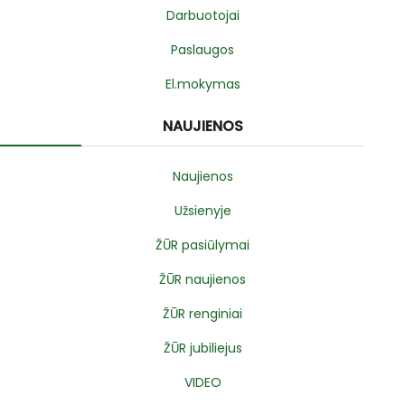
Darbuotojai
Paslaugos
El.mokymas
NAUJIENOS
Naujienos
Užsienyje
ŽŪR pasiūlymai
ŽŪR naujienos
ŽŪR renginiai
ŽŪR jubiliejus
VIDEO