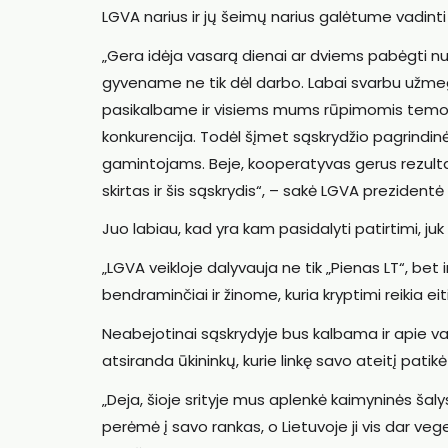
LGVA narius ir jų šeimų narius galėtume vadint
„Gera idėja vasarą dienai ar dviems pabėgti nuo 
gyvename ne tik dėl darbo. Labai svarbu užmegz
pasikalbame ir visiems mums rūpimomis temo
konkurencija. Todėl šįmet sąskrydžio pagrindinė
gamintojams. Beje, kooperatyvas gerus rezultatus
skirtas ir šis sąskrydis“, – sakė LGVA prezidentė
Juo labiau, kad yra kam pasidalyti patirtimi, j
„LGVA veikloje dalyvauja ne tik „Pienas LT“, bet 
bendraminčiai ir žinome, kuria kryptimi reikia ei
Neabejotinai sąskrydyje bus kalbama ir apie val
atsiranda ūkininkų, kurie linkę savo ateitį patik
„Deja, šioje srityje mus aplenkė kaimyninės šalys i
perėmė į savo rankas, o Lietuvoje ji vis dar veg