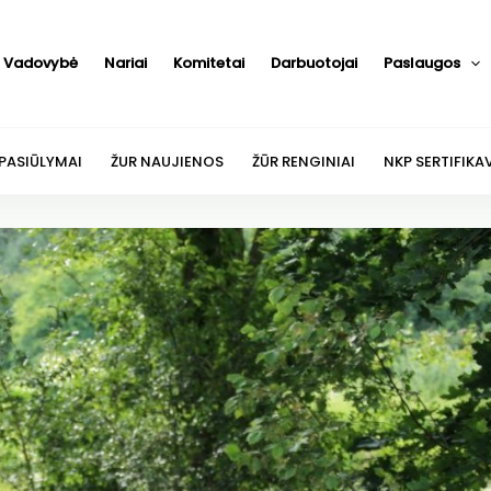
Vadovybė
Nariai
Komitetai
Darbuotojai
Paslaugos
 PASIŪLYMAI
ŽUR NAUJIENOS
ŽŪR RENGINIAI
NKP SERTIFIKA