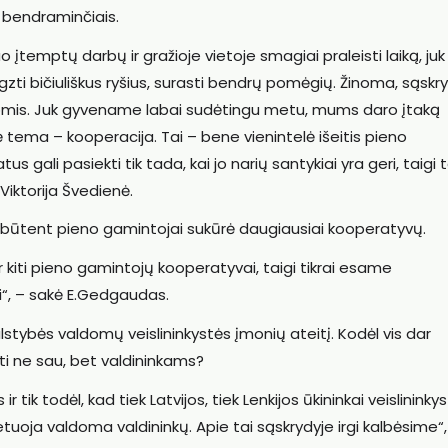
i bendraminčiais.
įtemptų darbų ir gražioje vietoje smagiai praleisti laiką, juk
ti bičiuliškus ryšius, surasti bendrų pomėgių. Žinoma, sąskr
mis. Juk gyvename labai sudėtingu metu, mums daro įtaką
 tema – kooperacija. Tai – bene vienintelė išeitis pieno
 gali pasiekti tik tada, kai jo narių santykiai yra geri, taigi
 Viktorija Švedienė.
uk būtent pieno gamintojai sukūrė daugiausiai kooperatyvų.
ir kiti pieno gamintojų kooperatyvai, taigi tikrai esame
ti“, – sakė E.Gedgaudas.
stybės valdomų veislininkystės įmonių ateitį. Kodėl vis dar
ėti ne sau, bet valdininkams?
r tik todėl, kad tiek Latvijos, tiek Lenkijos ūkininkai veislininky
etuoja valdoma valdininkų. Apie tai sąskrydyje irgi kalbėsime“,