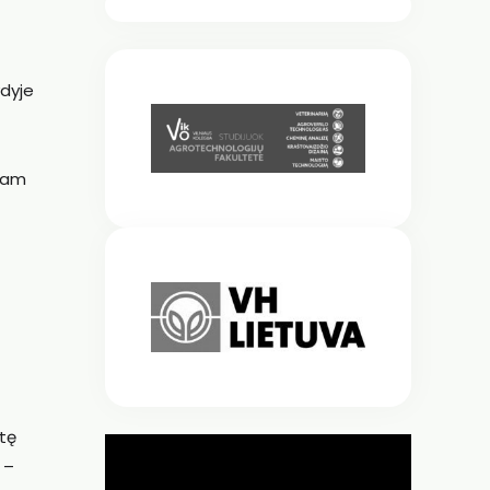
ydyje
 tam
stę
 –