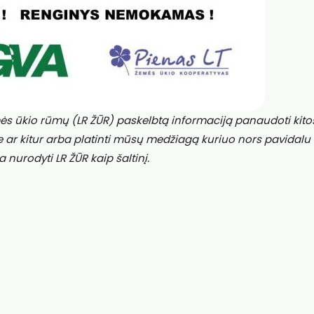
ės ūkio rūmų (LR ŽŪR) paskelbtą informaciją panaudoti kito
e ar kitur arba platinti mūsų medžiagą kuriuo nors pavidalu
a nurodyti LR ŽŪR kaip šaltinį.