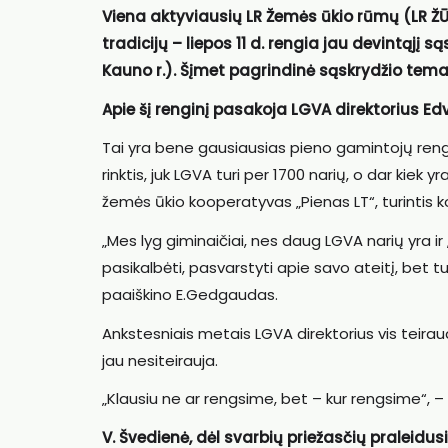
Viena aktyviausių LR Žemės ūkio rūmų (LR ŽŪR
tradicijų – liepos 11 d. rengia jau devintąjį 
Kauno r.). Šįmet pagrindinė sąskrydžio tema
Apie šį renginį pasakoja LGVA direktorius E
Tai yra bene gausiausias pieno gamintojų renginy
rinktis, juk LGVA turi per 1700 narių, o dar kie
žemės ūkio kooperatyvas „Pienas LT“, turintis
„Mes lyg giminaičiai, nes daug LGVA narių yra ir 
pasikalbėti, pasvarstyti apie savo ateitį, bet tu
paaiškino E.Gedgaudas.
Ankstesniais metais LGVA direktorius vis teirau
jau nesiteirauja.
„Klausiu ne ar rengsime, bet – kur rengsime“, 
V. Švedienė, dėl svarbių priežasčių praleidus