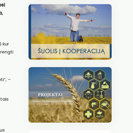
osi
a,
š kur
 rengti
ti“, –
tais
ius