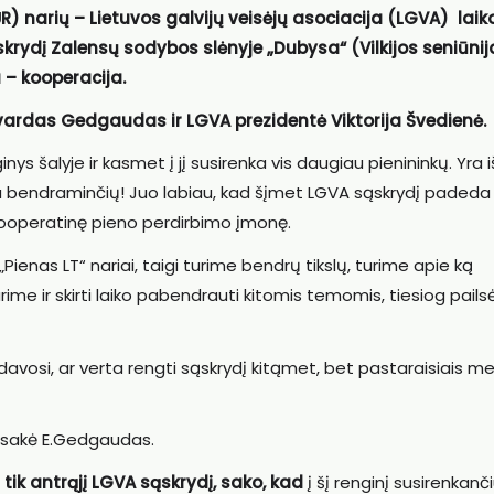
) narių – Lietuvos galvijų veisėjų asociacija (LGVA) laik
sąskrydį Zalensų sodybos slėnyje „Dubysa“ (Vilkijos seniūnij
 – kooperacija.
dvardas Gedgaudas ir LGVA prezidentė Viktorija Švedienė.
s šalyje ir kasmet į jį susirenka vis daugiau pienininkų. Yra i
k yra bendraminčių! Juo labiau, kad šįmet LGVA sąskrydį padeda
 kooperatinę pieno perdirbimo įmonę.
„Pienas LT“ nariai, taigi turime bendrų tikslų, turime apie ką
rime ir skirti laiko pabendrauti kitomis temomis, tiesiog pailsė
davosi, ar verta rengti sąskrydį kitąmet, bet pastaraisiais me
– sakė E.Gedgaudas.
i tik antrąjį LGVA sąskrydį, sako, kad
į šį renginį susirenkanč