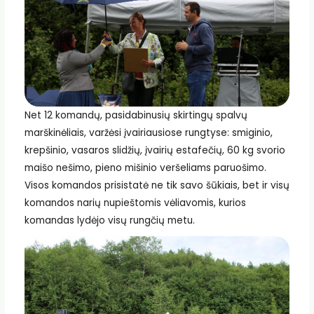
Net 12 komandų, pasidabinusių skirtingų spalvų
marškinėliais, varžėsi įvairiausiose rungtyse: smiginio,
krepšinio, vasaros slidžių, įvairių estafečių, 60 kg svorio
maišo nešimo, pieno mišinio veršeliams paruošimo.
Visos komandos prisistatė ne tik savo šūkiais, bet ir visų
komandos narių nupieštomis vėliavomis, kurios
komandas lydėjo visų rungčių metu.