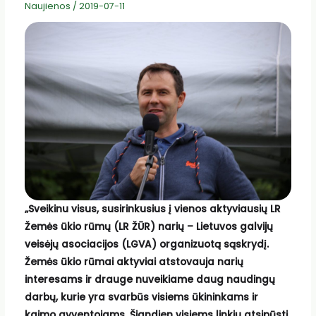
Naujienos
/
2019-07-11
„Sveikinu visus, susirinkusius į vienos aktyviausių LR
Žemės ūkio rūmų (LR ŽŪR) narių – Lietuvos galvijų
veisėjų asociacijos (LGVA) organizuotą sąskrydį.
Žemės ūkio rūmai aktyviai atstovauja narių
interesams ir drauge nuveikiame daug naudingų
darbų, kurie yra svarbūs visiems ūkininkams ir
kaimo gyventojams. Šiandien visiems linkiu atsipūsti