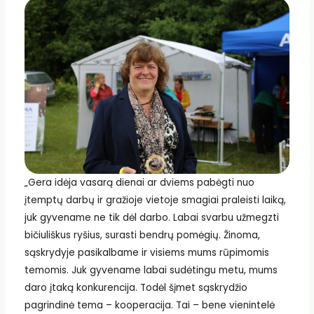
„Gera idėja vasarą dienai ar dviems pabėgti nuo
įtemptų darbų ir gražioje vietoje smagiai praleisti laiką,
juk gyvename ne tik dėl darbo. Labai svarbu užmegzti
bičiuliškus ryšius, surasti bendrų pomėgių. Žinoma,
sąskrydyje pasikalbame ir visiems mums rūpimomis
temomis. Juk gyvename labai sudėtingu metu, mums
daro įtaką konkurencija. Todėl šįmet sąskrydžio
pagrindinė tema – kooperacija. Tai – bene vienintelė