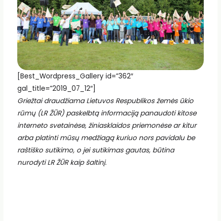
[Best_Wordpress_Gallery id=”362″
gal_title=”2019_07_12″]
Griežtai draudžiama Lietuvos Respublikos žemės ūkio
rūmų (LR ŽŪR) paskelbtą informaciją panaudoti kitose
interneto svetainėse, žiniasklaidos priemonėse ar kitur
arba platinti mūsų medžiagą kuriuo nors pavidalu be
raštiško sutikimo, o jei sutikimas gautas, būtina
nurodyti LR ŽŪR kaip šaltinį.