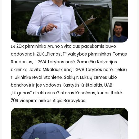
LR ŽŪR pirmininko Arūno Svitojaus padėkomis buvo
apdovanoti ŽŪK „PienasLT“ valdybos pirmininkas Tomas
Raudonius, LGVA tarybos narė, Žemaičių Kalvarijos
ūkininkė Jovita Mikalauskienė, LGVA tarybos narė, Telšių
r. ūkininkė Ievai Stanienė, Šakių r. Lukšių žemės ūkio
bendrovė ir jos vadovas Kastytis Krištolaitis, UAB
„Litgenas“ direktorius Gintaras Kascėnas, kurias įteikė
ŽŪR vicepirmininkas Algis Baravykas.