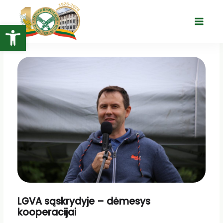
Pereiti
prie
Open toolbar
Main
turinio
Menu
LGVA sąskrydyje – dėmesys
kooperacijai