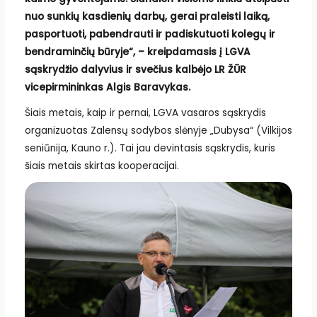
nuo sunkių kasdienių darbų, gerai praleisti laiką,
pasportuoti, pabendrauti ir padiskutuoti kolegų ir
bendraminčių būryje“, – kreipdamasis į LGVA
sąskrydžio dalyvius ir svečius kalbėjo LR ŽŪR
vicepirmininkas Algis Baravykas.
Šiais metais, kaip ir pernai, LGVA vasaros sąskrydis
organizuotas Zalensų sodybos slėnyje „Dubysa“ (Vilkijos
seniūnija, Kauno r.). Tai jau devintasis sąskrydis, kuris
šiais metais skirtas kooperacijai.