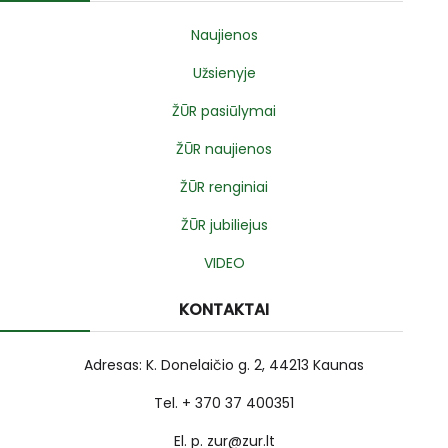
Naujienos
Užsienyje
ŽŪR pasiūlymai
ŽŪR naujienos
ŽŪR renginiai
ŽŪR jubiliejus
VIDEO
KONTAKTAI
Adresas: K. Donelaičio g. 2, 44213 Kaunas
Tel. + 370 37 400351
El. p. zur@zur.lt