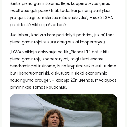
išeitis pieno gamintojams. Beje, kooperatyvas gerus
rezultatus gali pasiekti tik tada, kai jo narių santykiai
yra geri, taigi tam skirtas ir šis sąskrydis“, – sakė LGVA
prezidentė Viktorija Švedienė.
Juo labiau, kad yra kam pasidalyti patirtimi, juk būtent
pieno gamintojai sukūrė daugiausiai kooperatyvų.
„LGVA veikloje dalyvauja ne tik „Pienas LT“, bet ir kiti
pieno gamintojų kooperatyvai, taigi tikrai esame
bendraminčiai ir žinome, kuria kryptimi reikia eiti. Turime
būti bendruomeniški, diskutuoti ir siekti ekonominio
naudingumo drauge“, – kalbėjo ŽŪK „PienasLT“ valdybos
pirmininkas Tomas Raudonius.