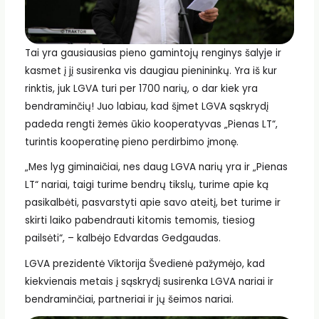
Tai yra gausiausias pieno gamintojų renginys šalyje ir
kasmet į jį susirenka vis daugiau pienininkų. Yra iš kur
rinktis, juk LGVA turi per 1700 narių, o dar kiek yra
bendraminčių! Juo labiau, kad šįmet LGVA sąskrydį
padeda rengti žemės ūkio kooperatyvas „Pienas LT“,
turintis kooperatinę pieno perdirbimo įmonę.
„Mes lyg giminaičiai, nes daug LGVA narių yra ir „Pienas
LT“ nariai, taigi turime bendrų tikslų, turime apie ką
pasikalbėti, pasvarstyti apie savo ateitį, bet turime ir
skirti laiko pabendrauti kitomis temomis, tiesiog
pailsėti“, – kalbėjo Edvardas Gedgaudas.
LGVA prezidentė Viktorija Švedienė pažymėjo, kad
kiekvienais metais į sąskrydį susirenka LGVA nariai ir
bendraminčiai, partneriai ir jų šeimos nariai.