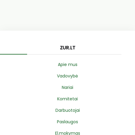
ZUR.LT
Apie mus
Vadovybė
Nariai
Komitetai
Darbuotojai
Paslaugos
El.mokymas