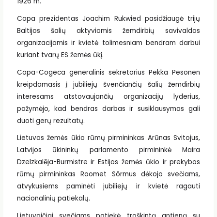
1926 m.
Copa prezidentas Joachim Rukwied pasidžiaugė trijų
Baltijos šalių aktyviomis žemdirbių savivaldos
organizacijomis ir kvietė tolimesniam bendram darbui
kuriant tvarų ES žemės ūkį.
Copa-Cogeca generalinis sekretorius Pekka Pesonen
kreipdamasis į jubiliejų švenčiančių šalių žemdirbių
interesams atstovaujančių organizacijų lyderius,
pažymėjo, kad bendras darbas ir susiklausymas gali
duoti gerų rezultatų.
Lietuvos žemės ūkio rūmų pirmininkas Arūnas Svitojus,
Latvijos ūkininkų parlamento pirmininkė Maira
Dzelzkalēja-Burmistre ir Estijos žemės ūkio ir prekybos
rūmų pirmininkas Roomet Sõrmus dėkojo svečiams,
atvykusiems paminėti jubiliejų ir kvietė ragauti
nacionalinių patiekalų.
Lietuvaičiai svečiams patiekė troškintą antieną su