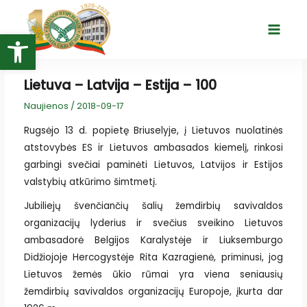
Pereiti
prie
Open toolbar
Main
turinio
Menu
Lietuva – Latvija – Estija – 100
Naujienos
/
2018-09-17
Rugsėjo 13 d. popietę Briuselyje, į Lietuvos nuolatinės
atstovybės ES ir Lietuvos ambasados kiemelį, rinkosi
garbingi svečiai paminėti Lietuvos, Latvijos ir Estijos
valstybių atkūrimo šimtmetį.
Jubiliejų švenčiančių šalių žemdirbių savivaldos
organizacijų lyderius ir svečius sveikino Lietuvos
ambasadorė Belgijos Karalystėje ir Liuksemburgo
Didžiojoje Hercogystėje Rita Kazragienė, priminusi, jog
Lietuvos žemės ūkio rūmai yra viena seniausių
žemdirbių savivaldos organizacijų Europoje, įkurta dar