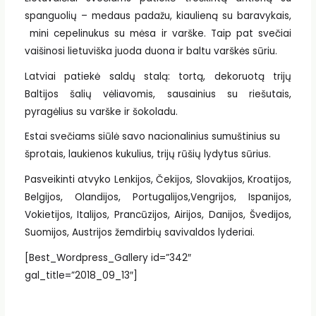
spanguolių – medaus padažu, kiaulieną su baravykais,
mini cepelinukus su mėsa ir varške. Taip pat svečiai
vaišinosi lietuviška juoda duona ir baltu varškės sūriu.
Latviai patiekė saldų stalą: tortą, dekoruotą trijų
Baltijos šalių vėliavomis, sausainius su riešutais,
pyragėlius su varške ir šokoladu.
Estai svečiams siūlė savo nacionalinius sumuštinius su
šprotais, laukienos kukulius, trijų rūšių lydytus sūrius.
Pasveikinti atvyko Lenkijos, Čekijos, Slovakijos, Kroatijos,
Belgijos, Olandijos, Portugalijos,Vengrijos, Ispanijos,
Vokietijos, Italijos, Prancūzijos, Airijos, Danijos, Švedijos,
Suomijos, Austrijos žemdirbių savivaldos lyderiai.
[Best_Wordpress_Gallery id=”342″
gal_title=”2018_09_13″]