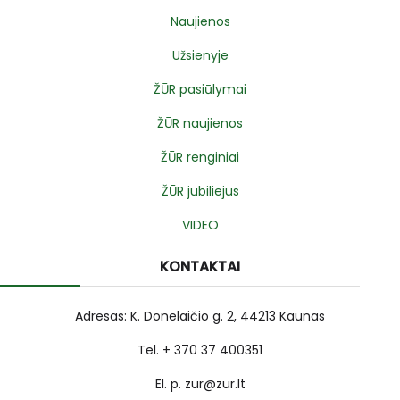
Naujienos
Užsienyje
ŽŪR pasiūlymai
ŽŪR naujienos
ŽŪR renginiai
ŽŪR jubiliejus
VIDEO
KONTAKTAI
Adresas: K. Donelaičio g. 2, 44213 Kaunas
Tel. + 370 37 400351
El. p. zur@zur.lt