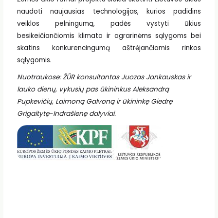
naudoti naujausias technologijas, kurios padidins
veiklos pelningumą, padės vystyti ūkius
besikeičiančiomis klimato ir agrarinėms sąlygoms bei
skatins konkurencingumą aštrėjančiomis rinkos
sąlygomis.
Nuotraukose: ŽŪR konsultantas Juozas Jankauskas ir
lauko dienų, vykusių pas ūkininkus Aleksandrą
Pupkevičių, Laimoną Galvoną ir ūkininkę Giedrę
Grigaitytę-Indrašienę dalyviai.