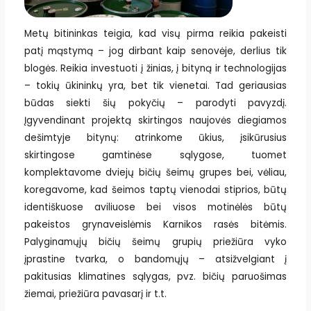
Metų bitininkas teigia, kad visų pirma reikia pakeisti
patį mąstymą – jog dirbant kaip senovėje, derlius tik
blogės. Reikia investuoti į žinias, į bityną ir technologijas
– tokių ūkininkų yra, bet tik vienetai. Tad geriausias
būdas siekti šių pokyčių – parodyti pavyzdį.
Įgyvendinant projektą skirtingos naujovės diegiamos
dešimtyje bitynų: atrinkome ūkius, įsikūrusius
skirtingose gamtinėse sąlygose, tuomet
komplektavome dviejų bičių šeimų grupes bei, vėliau,
koregavome, kad šeimos taptų vienodai stiprios, būtų
identiškuose aviliuose bei visos motinėlės būtų
pakeistos grynaveislėmis Karnikos rasės bitėmis.
Palyginamųjų bičių šeimų grupių priežiūra vyko
įprastine tvarka, o bandomųjų – atsižvelgiant į
pakitusias klimatines sąlygas, pvz. bičių paruošimas
žiemai, priežiūra pavasarį ir t.t.