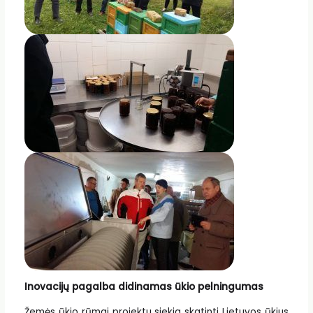
Inovacijų pagalba didinamas ūkio pelningumas
Žemės ūkio rūmai projektu siekia skatinti Lietuvos ūkius