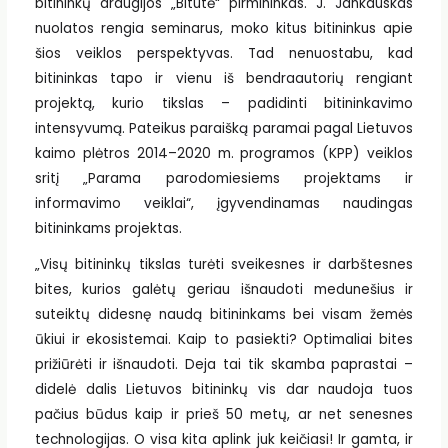
bitininkų draugijos „Bitutė“ pirmininkas. J. Jankauskas
nuolatos rengia seminarus, moko kitus bitininkus apie
šios veiklos perspektyvas. Tad nenuostabu, kad
bitininkas tapo ir vienu iš bendraautorių rengiant
projektą, kurio tikslas – padidinti bitininkavimo
intensyvumą. Pateikus paraišką paramai pagal Lietuvos
kaimo plėtros 2014–2020 m. programos (KPP) veiklos
sritį „Parama parodomiesiems projektams ir
informavimo veiklai“, įgyvendinamas naudingas
bitininkams projektas.
„Visų bitininkų tikslas turėti sveikesnes ir darbštesnes
bites, kurios galėtų geriau išnaudoti medunešius ir
suteiktų didesnę naudą bitininkams bei visam žemės
ūkiui ir ekosistemai. Kaip to pasiekti? Optimaliai bites
prižiūrėti ir išnaudoti. Deja tai tik skamba paprastai –
didelė dalis Lietuvos bitininkų vis dar naudoja tuos
pačius būdus kaip ir prieš 50 metų, ar net senesnes
technologijas. O visa kita aplink juk keičiasi! Ir gamta, ir