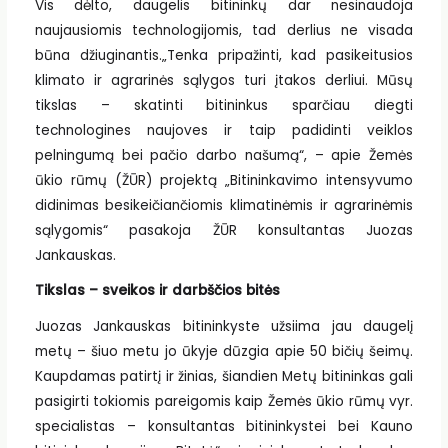
Vis dėlto, daugelis bitininkų dar nesinaudoja
naujausiomis technologijomis, tad derlius ne visada
būna džiuginantis.„Tenka pripažinti, kad pasikeitusios
klimato ir agrarinės sąlygos turi įtakos derliui. Mūsų
tikslas – skatinti bitininkus sparčiau diegti
technologines naujoves ir taip padidinti veiklos
pelningumą bei pačio darbo našumą“, – apie Žemės
ūkio rūmų (ŽŪR) projektą „Bitininkavimo intensyvumo
didinimas besikeičiančiomis klimatinėmis ir agrarinėmis
sąlygomis“ pasakoja ŽŪR konsultantas Juozas
Jankauskas.
Tikslas – sveikos ir darbščios bitės
Juozas Jankauskas bitininkyste užsiima jau daugelį
metų – šiuo metu jo ūkyje dūzgia apie 50 bičių šeimų.
Kaupdamas patirtį ir žinias, šiandien Metų bitininkas gali
pasigirti tokiomis pareigomis kaip Žemės ūkio rūmų vyr.
specialistas – konsultantas bitininkystei bei Kauno