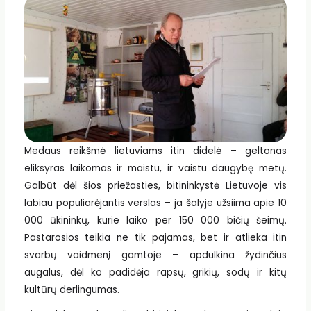
Medaus reikšmė lietuviams itin didelė – geltonas
eliksyras laikomas ir maistu, ir vaistu daugybę metų.
Galbūt dėl šios priežasties, bitininkystė Lietuvoje vis
labiau populiarėjantis verslas – ja šalyje užsiima apie 10
000 ūkininkų, kurie laiko per 150 000 bičių šeimų.
Pastarosios teikia ne tik pajamas, bet ir atlieka itin
svarbų vaidmenį gamtoje – apdulkina žydinčius
augalus, dėl ko padidėja rapsų, grikių, sodų ir kitų
kultūrų derlingumas.