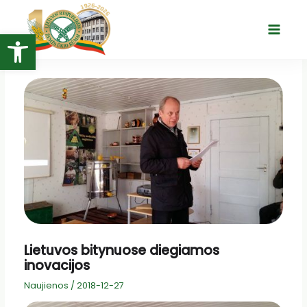
Pereiti
prie
Open toolbar
Main
turinio
Menu
Lietuvos bitynuose diegiamos
inovacijos
Naujienos
/
2018-12-27