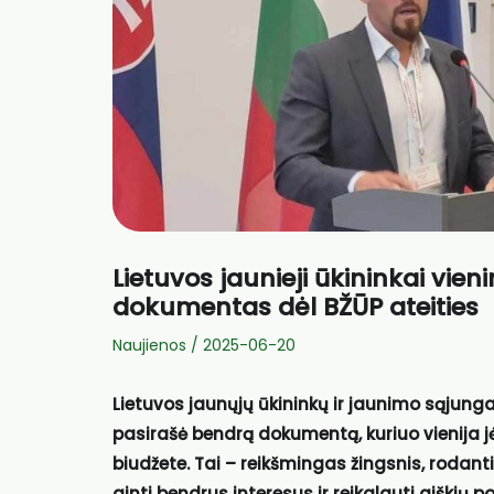
Lietuvos jaunieji ūkininkai vie
dokumentas dėl BŽŪP ateities
Naujienos
/
2025-06-20
Lietuvos jaunųjų ūkininkų ir jaunimo sąjunga
pasirašė bendrą dokumentą, kuriuo vienija jė
biudžete. Tai – reikšmingas žingsnis, rodant
ginti bendrus interesus ir reikalauti aiškių po