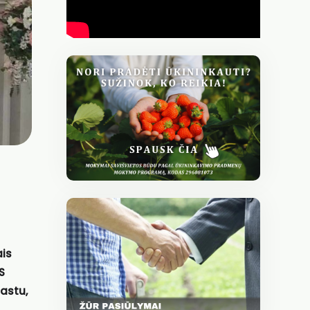
ais
S
mastu,