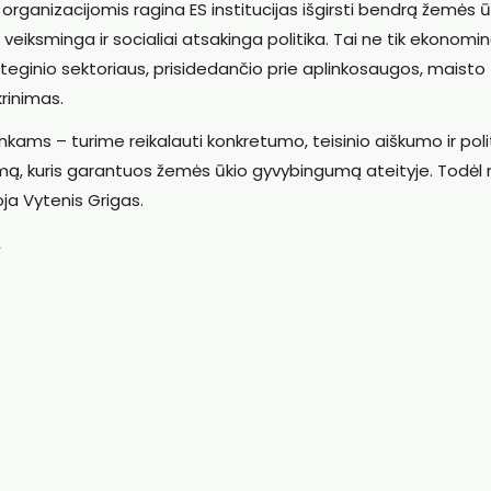
organizacijomis ragina ES institucijas išgirsti bendrą žemės ū
ta, veiksminga ir socialiai atsakinga politika. Tai ne tik ekonomi
teginio sektoriaus, prisidedančio prie aplinkosaugos, maisto
rinimas.
ams – turime reikalauti konkretumo, teisinio aiškumo ir poli
unimą, kuris garantuos žemės ūkio gyvybingumą ateityje. Todėl
ja Vytenis Grigas.
A