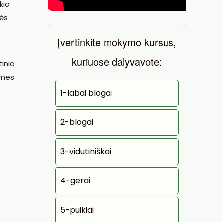
kio
nės
Įvertinkite mokymo kursus,
kuriuose dalyvavote:
tinio
 mes
1-labai blogai
2-blogai
3-vidutiniškai
4-gerai
5-puikiai