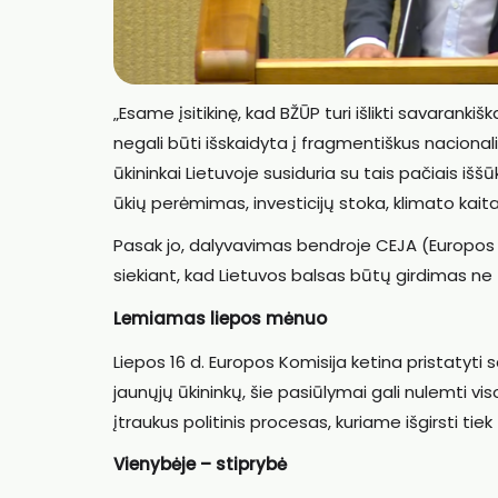
„Esame įsitikinę, kad BŽŪP turi išlikti savarankiš
negali būti išskaidyta į fragmentiškus nacionalini
ūkininkai Lietuvoje susiduria su tais pačiais iššū
ūkių perėmimas, investicijų stoka, klimato kaita.
Pasak jo, dalyvavimas bendroje CEJA (Europos ja
siekiant, kad Lietuvos balsas būtų girdimas ne t
Lemiamas liepos mėnuo
Liepos 16 d. Europos Komisija ketina pristatyti
jaunųjų ūkininkų, šie pasiūlymai gali nulemti vis
įtraukus politinis procesas, kuriame išgirsti tie
Vienybėje – stiprybė