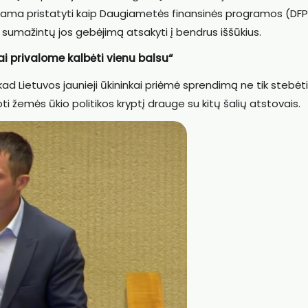
uojama pristatyti kaip Daugiametės finansinės programos (DFP)
r sumažintų jos gebėjimą atsakyti į bendrus iššūkius.
ai privalome kalbėti vienu balsu“
ad Lietuvos jaunieji ūkininkai priėmė sprendimą ne tik stebėti
ti žemės ūkio politikos kryptį drauge su kitų šalių atstovais.