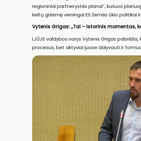
regioniniai partnerystės planai“, kuriuos plan
keltų grėsmę vieningai ES žemės ūkio politikai i
Vytenis Grigas: „Tai – istorinis momentas, k
LJŪJS valdybos narys Vytenis Grigas pabrėžia, k
procesus, bet aktyviai juose dalyvauti ir formuo