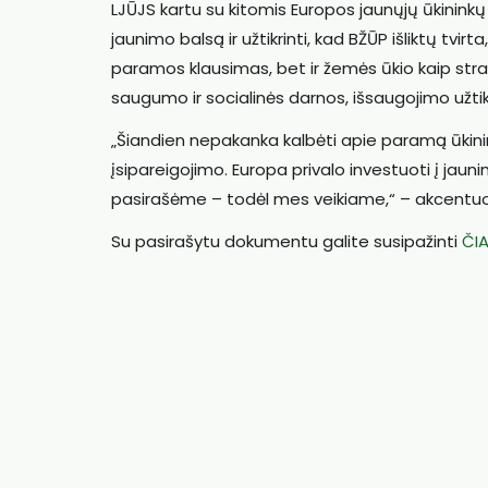
LJŪJS kartu su kitomis Europos jaunųjų ūkininkų 
jaunimo balsą ir užtikrinti, kad BŽŪP išliktų tvir
paramos klausimas, bet ir žemės ūkio kaip stra
saugumo ir socialinės darnos, išsaugojimo užtik
„Šiandien nepakanka kalbėti apie paramą ūkinink
įsipareigojimo. Europa privalo investuoti į ja
pasirašėme – todėl mes veikiame,“ – akcentuo
Su pasirašytu dokumentu galite susipažinti
ČI