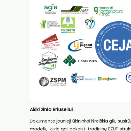
Aiški žinia Briuseliui
Dokumente jaunieji ūkininkai išreiškia gilų su
modelių, kurie gali pakeisti tradicinę BŽŪP strukt