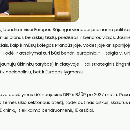
ka, bendra ir visai Europos Sąjungai vienodai prieinama politika.
us planus be aiškių tikslų, priežiūros ir bendros vizijos. Jaunie
kiais, kaip ir mūsų kolegos Prancūzijoje, Vokietijoje ar Ispanijoj
 Todėl ir atsakymai turi būti bendri, europiniai,“ – teigia V. Gr
unųjų ūkininkų tarybos) iniciatyvoje – tai strateginis žingsni
ik nacionaliniu, bet ir Europos lygmeniu.
 savo pasiūlymus dėl naujosios DFP ir BŽŪP po 2027 metų. Pasa
o žemės ūkio sektoriaus ateitį, todėl būtinas aiškus, skaidrus i
k ūkininkų, tiek kaimo bendruomenių lūkesčiai.