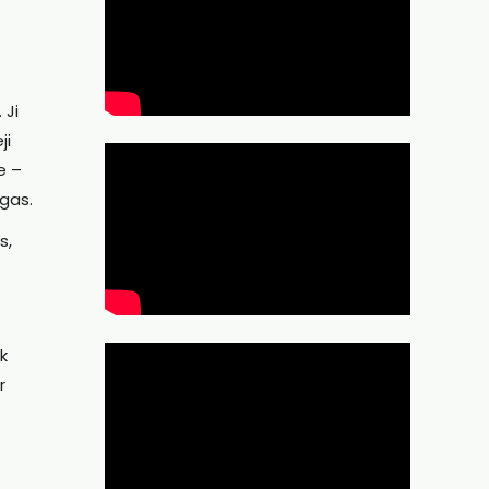
 Ji
ji
e –
igas.
s,
k
r