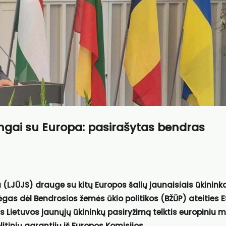
ningai su Europa: pasirašytas bendras
 (LJŪJS) drauge su kitų Europos šalių jaunaisiais ūkinink
gas dėl Bendrosios žemės ūkio politikos (BŽŪP) ateities E
is Lietuvos jaunųjų ūkininkų pasiryžimą telktis europiniu 
litinių garantijų iš Europos Komisijos.