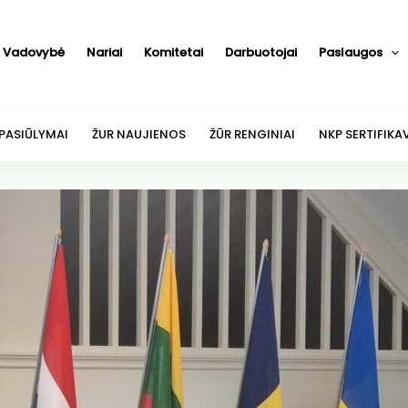
Vadovybė
Nariai
Komitetai
Darbuotojai
Paslaugos
 PASIŪLYMAI
ŽUR NAUJIENOS
ŽŪR RENGINIAI
NKP SERTIFIKA