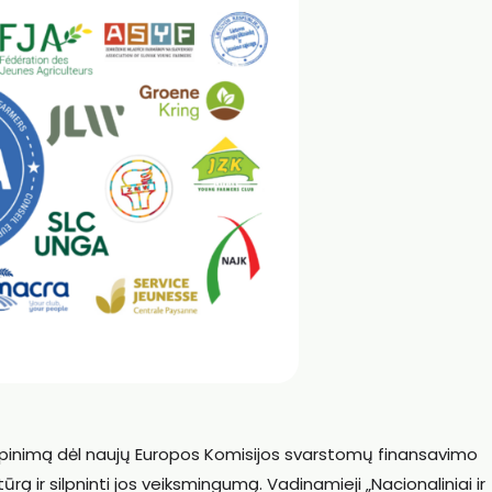
sirūpinimą dėl naujų Europos Komisijos svarstomų finansavimo
ūrą ir silpninti jos veiksmingumą. Vadinamieji „Nacionaliniai ir