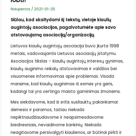
lobti?
Naujienos
/
2021-01-25
Si
ū
lau, kad skaitydami
šį
tekst
ą
, vietoje kiauli
ų
augintoj
ų
asociacijos, pagalvotum
ė
te apie savo
atstovaujam
ą
asociacij
ą
/organizacij
ą
.
Lietuvos kiaulių augintojų asociacija buvo įkurta 1998
metais, vadovaujantis Lietuvos asociacijų įstatymu.
Asociacijos tikslas – kiaulių augintojų interesų gynimas,
kiaulių auginimo reikalų atstovavimas ir valdžios bei
visuomenės informavimas apie problemas. Visada
manėme, kad kiaulių auginimas iš esmės yra gėris,
kadangi tai yra vertingo maisto gaminimas žmonėms.
Mes siekdavome, kad ši sritis susilauktų pakankamai
dėmesio ir paramos, tačiau niekada
nepiktnaudžiaudavome ir neapsimesdavome
biednesniais, nevaidinome kankinių. Niekada
neagitavome persivalgyti kiaulienos, ar būtinai pirkti ir