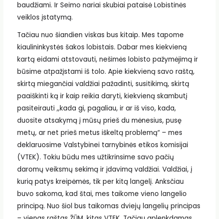
baudžiami. Ir Seimo nariai skubiai pataisė Lobistinės
veiklos įstatymą.
Tačiau nuo šiandien viskas bus kitaip. Mes tapome
kiaulininkystės šakos lobistais. Dabar mes kiekvieną
kartą eidami atstovauti, nešimės lobisto pažymėjimą ir
būsime atpažįstami iš tolo. Apie kiekvieną savo raštą,
skirtą miegančiai valdžiai pažadinti, susitikimą, skirtą
paaiškinti ką ir kaip reikia daryti, kiekvieną skambutį
pasiteirauti ,,kada gi, pagaliau, ir ar iš viso, kada,
duosite atsakymą į mūsų prieš du mėnesius, pusę
metų, ar net prieš metus iškeltą problemą“ – mes
deklaruosime Valstybinei tarnybinės etikos komisijai
(VTEK). Tokiu būdu mes užtikrinsime savo pačių
daromų veiksmų sekimą ir įdavimą valdžiai. Valdžiai, į
kurią patys kreipėmės, tik per kitą langelį. Anksčiau
buvo sakoma, kad štai, mes taikome vieno langelio
principą. Nuo šiol bus taikomas dviejų langelių principas
– vienas raštas ŽŪM, kitas VTEK. Tačiau aplenkdamas