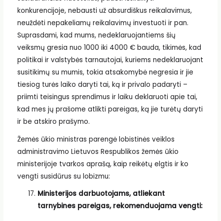
konkurencijoje, nebausti už absurdiškus reikalavimus,
neuždėti nepakeliamų reikalavimų investuoti ir pan.
Suprasdami, kad mums, nedeklaruojantiems šių
veiksmų gresia nuo 1000 iki 4000 € bauda, tikimės, kad
politikai ir valstybės tarnautojai, kuriems nedeklaruojant
susitikimų su mumis, tokia atsakomybė negresia ir jie
tiesiog turės laiko daryti tai, ką ir privalo padaryti –
priimti teisingus sprendimus ir laiku deklaruoti apie tai,
kad mes jų prašome atlikti pareigas, ką jie turėtų daryti
ir be atskiro prašymo.
Žemės ūkio ministras parengė lobistinės veiklos
administravimo Lietuvos Respublikos žemės ūkio
ministerijoje tvarkos aprašą, kaip reikėtų elgtis ir ko
vengti susidūrus su lobizmu:
Ministerijos darbuotojams, atliekant
tarnybines pareigas, rekomenduojama vengti: