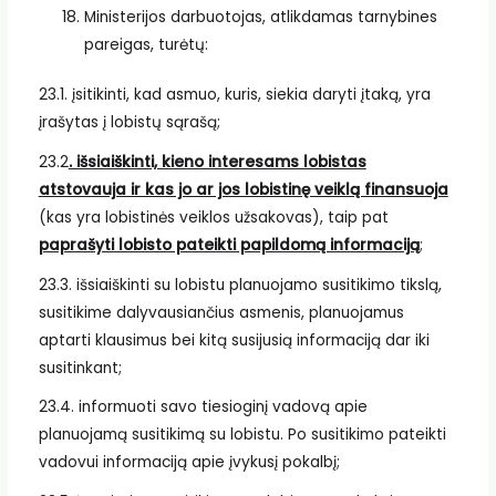
Ministerijos darbuotojas, atlikdamas tarnybines
pareigas, turėtų:
23.1. įsitikinti, kad asmuo, kuris, siekia daryti įtaką, yra
įrašytas į lobistų sąrašą;
23.2
. išsiaiškinti, kieno interesams lobistas
atstovauja ir kas jo ar jos lobistinę veiklą finansuoja
(kas yra lobistinės veiklos užsakovas), taip pat
paprašyti lobisto pateikti papildomą informaciją
;
23.3. išsiaiškinti su lobistu planuojamo susitikimo tikslą,
susitikime dalyvausiančius asmenis, planuojamus
aptarti klausimus bei kitą susijusią informaciją dar iki
susitinkant;
23.4. informuoti savo tiesioginį vadovą apie
planuojamą susitikimą su lobistu. Po susitikimo pateikti
vadovui informaciją apie įvykusį pokalbį;