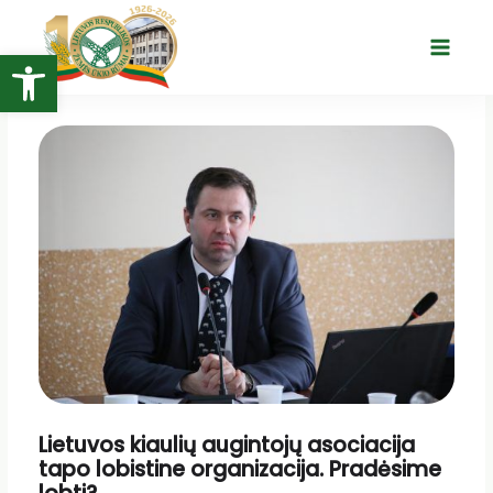
Pereiti
prie
Open toolbar
Main
turinio
Menu
Lietuvos kiaulių augintojų asociacija
tapo lobistine organizacija. Pradėsime