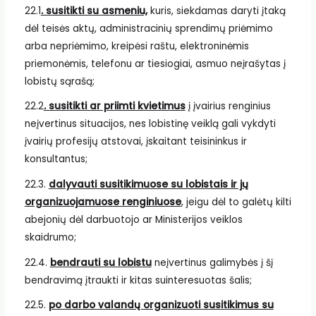
22.1
. susitikti su asmeniu,
kuris, siekdamas daryti įtaką
dėl teisės aktų, administracinių sprendimų priėmimo
arba nepriėmimo, kreipėsi raštu, elektroninėmis
priemonėmis, telefonu ar tiesiogiai, asmuo neįrašytas į
lobistų sąrašą;
22.2
. susitikti ar priimti kvietimus
į įvairius renginius
neįvertinus situacijos, nes lobistinę veiklą gali vykdyti
įvairių profesijų atstovai, įskaitant teisininkus ir
konsultantus;
22.3.
dalyvauti susitikimuose su lobistais ir jų
organizuojamuose renginiuose
, jeigu dėl to galėtų kilti
abejonių dėl darbuotojo ar Ministerijos veiklos
skaidrumo;
22.4.
bendrauti su lobistu
neįvertinus galimybės į šį
bendravimą įtraukti ir kitas suinteresuotas šalis;
22.5.
po darbo valandų organizuoti susitikimus su