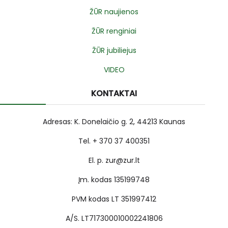
ŽŪR naujienos
ŽŪR renginiai
ŽŪR jubiliejus
VIDEO
KONTAKTAI
Adresas: K. Donelaičio g. 2, 44213 Kaunas
Tel. + 370 37 400351
El. p. zur@zur.lt
Įm. kodas 135199748
PVM kodas LT 351997412
A/S. LT717300010002241806