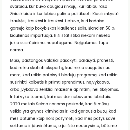
svarbiau, kur buvo daugiau rinkėjų, kur labiau rašo
žiniasklaida ir kur labiau galima politikuoti. Kiaulininkystė
traukėsi, traukėsi ir traukėsi. Lietuva, kuri kadaise
garsėjo kaip kokybiškos kiaulienos šalis, šiandien 50 %
kiaulienos importuoja. Ir ši statistika niekam nekelia
jokio susirūpinimo, nepatogumo. Neįgalumas tapo
norma.
Mūsų pastangos valdžiai pasakyti, parašyti, pranešti,
kad reikia skatinti eksportą, kad reikia saugotis nuo
maro, kad reikia pataisyti biodujų programą, kad reikia
susirinkti, kalbėtis ir priimti sprendimus, neįvykdavo,
arba įvykdavo ženkliai mažesne apimtimi, nei tikėjomės.
Ir tai vyko tuomet, kai mes dar nebuvome lobistais.
2020 metais Seimo nariams pasirodė, kad ši mūsų
veikla yra grynas kriminalas ir, kad geriausia būtų, kad
mes būtume kaip nors pažymėti, kad mes patys save
sektume ir įdavinėtume, o jei šito nedarysime, būtume