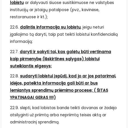
lobistu
ar dalyvauti šiuose susitikimuose ne valstybės
institucijų ar įstaigų patalpose (pvz., kavinėse,
restoranuose ir kt.);
22.6.
dalintis informacija su lobistu
, jeigu neturi
įgaliojimo tą daryti, taip pat teikti lobistui konfidencialią
informaciją;
22.7.
daryti ir sakyti tai, kas galėtų būti vertinama
kaip pirmenybę (išskirtines sąlygas) lobistui
suteikiantis elgesys;
22.8.
sudaryti lobistui įspūdį, kad jo ar jos patarimai,
idėjos, pateikta informacija gali būti ar bus
lemiantys sprendimų priėmimo procese; ( ŠITAS
YPATINAGAI GERAS !!!!)
22.9. slėpti, kad lobistas bandė teikti dovanas ar žadėjo
atsilyginti už priimtą arba nepriimtą teisės aktą ar
administracinį sprendimą.