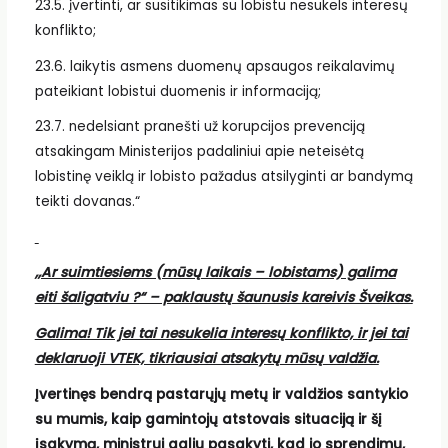
23.5. įvertinti, ar susitikimas su lobistu nesukels interesų
konflikto;
23.6. laikytis asmens duomenų apsaugos reikalavimų
pateikiant lobistui duomenis ir informaciją;
23.7. nedelsiant pranešti už korupcijos prevenciją
atsakingam Ministerijos padaliniui apie neteisėtą
lobistinę veiklą ir lobisto pažadus atsilyginti ar bandymą
teikti dovanas.“
,,Ar suimtiesiems (mūsų laikais – lobistams) galima
eiti šaligatviu ?“ – paklaustų šaunusis kareivis Šveikas.
Galima! Tik jei tai nesukelia interesų konflikto, ir jei tai
deklaruoji VTEK, tikriausiai atsakytų mūsų valdžia.
Įvertinęs bendrą pastarųjų metų ir valdžios santykio
su mumis, kaip gamintojų atstovais situaciją ir šį
įsakymą, ministrui galiu pasakyti, kad jo sprendimu,