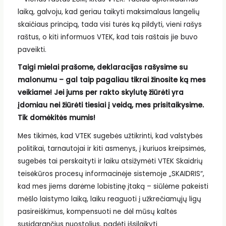
laiką, galvoju, kad geriau taikyti maksimalaus langelių
skaičiaus principą, tada visi turės ką pildyti, vieni rašys
raštus, o kiti informuos VTEK, kad tais raštais jie buvo
paveikti.
Taigi mielai prašome, deklaracijas rašysime su
malonumu – gal taip pagaliau tikrai žinosite ką mes
veikiame! Jei jums per rakto skylutę žiūrėti yra
įdomiau nei žiūrėti tiesiai į veidą, mes prisitaikysime.
Tik domėkitės mumis!
Mes tikimės, kad VTEK sugebės užtikrinti, kad valstybės
politikai, tarnautojai ir kiti asmenys, į kuriuos kreipsimės,
sugebės tai perskaityti ir laiku atsižymėti VTEK Skaidrių
teisėkūros procesų informacinėje sistemoje „SKAIDRIS“,
kad mes jiems darėme lobistinę įtaką – siūlėme pakeisti
mėšlo laistymo laiką, laiku reaguoti į užkrečiamųjų ligų
pasireiškimus, kompensuoti ne dėl mūsų kaltės
susidarančius nuostolius, padėti išsilaikyti