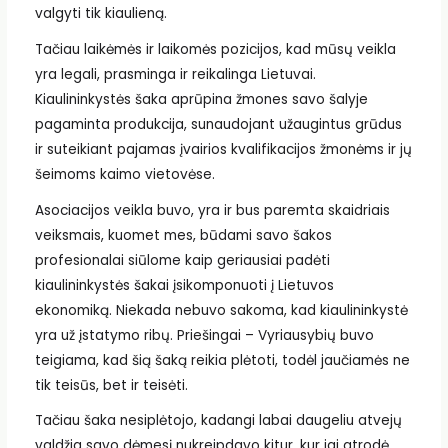
valgyti tik kiaulieną.
Tačiau laikėmės ir laikomės pozicijos, kad mūsų veikla
yra legali, prasminga ir reikalinga Lietuvai.
Kiaulininkystės šaka aprūpina žmones savo šalyje
pagaminta produkcija, sunaudojant užaugintus grūdus
ir suteikiant pajamas įvairios kvalifikacijos žmonėms ir jų
šeimoms kaimo vietovėse.
Asociacijos veikla buvo, yra ir bus paremta skaidriais
veiksmais, kuomet mes, būdami savo šakos
profesionalai siūlome kaip geriausiai padėti
kiaulininkystės šakai įsikomponuoti į Lietuvos
ekonomiką. Niekada nebuvo sakoma, kad kiaulininkystė
yra už įstatymo ribų. Priešingai – Vyriausybių buvo
teigiama, kad šią šaką reikia plėtoti, todėl jaučiamės ne
tik teisūs, bet ir teisėti.
Tačiau šaka nesiplėtojo, kadangi labai daugeliu atvejų
valdžia savo dėmesį nukreipdavo kitur, kur jai atrodė