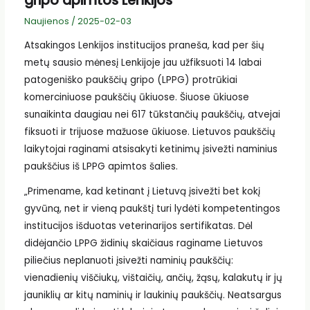
gripo apimtos Lenkijos
Naujienos
/
2025-02-03
Atsakingos Lenkijos institucijos praneša, kad per šių
metų sausio mėnesį Lenkijoje jau užfiksuoti 14 labai
patogeniško paukščių gripo (LPPG) protrūkiai
komerciniuose paukščių ūkiuose. Šiuose ūkiuose
sunaikinta daugiau nei 617 tūkstančių paukščių, atvejai
fiksuoti ir trijuose mažuose ūkiuose. Lietuvos paukščių
laikytojai raginami atsisakyti ketinimų įsivežti naminius
paukščius iš LPPG apimtos šalies.
„Primename, kad ketinant į Lietuvą įsivežti bet kokį
gyvūną, net ir vieną paukštį turi lydėti kompetentingos
institucijos išduotas veterinarijos sertifikatas. Dėl
didėjančio LPPG židinių skaičiaus raginame Lietuvos
piliečius neplanuoti įsivežti naminių paukščių:
vienadienių viščiukų, vištaičių, ančių, žąsų, kalakutų ir jų
jauniklių ar kitų naminių ir laukinių paukščių. Neatsargus