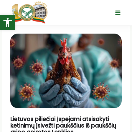
Pereiti
prie
Open toolbar
Main
turinio
Menu
Lietuvos piliečiai įspėjami atsisakyti
ketinimų įsivežti paukščius iš paukščių