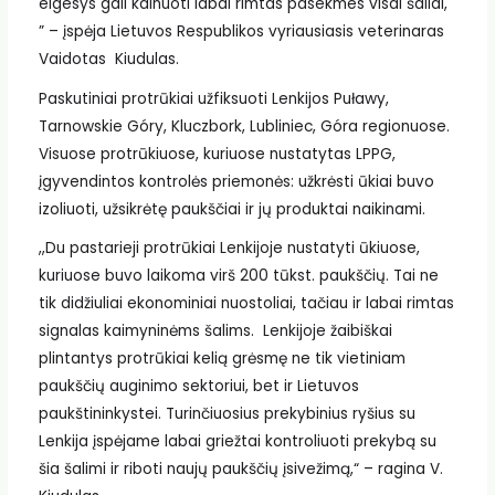
elgesys gali kainuoti labai rimtas pasekmes visai šaliai,
” – įspėja Lietuvos Respublikos vyriausiasis veterinaras
Vaidotas Kiudulas.
Paskutiniai protrūkiai užfiksuoti Lenkijos Puławy,
Tarnowskie Góry, Kluczbork, Lubliniec, Góra regionuose.
Visuose protrūkiuose, kuriuose nustatytas LPPG,
įgyvendintos kontrolės priemonės: užkrėsti ūkiai buvo
izoliuoti, užsikrėtę paukščiai ir jų produktai naikinami.
,,Du pastarieji protrūkiai Lenkijoje nustatyti ūkiuose,
kuriuose buvo laikoma virš 200 tūkst. paukščių. Tai ne
tik didžiuliai ekonominiai nuostoliai, tačiau ir labai rimtas
signalas kaimyninėms šalims. Lenkijoje žaibiškai
plintantys protrūkiai kelią grėsmę ne tik vietiniam
paukščių auginimo sektoriui, bet ir Lietuvos
paukštininkystei. Turinčiuosius prekybinius ryšius su
Lenkija įspėjame labai griežtai kontroliuoti prekybą su
šia šalimi ir riboti naujų paukščių įsivežimą,“ – ragina V.