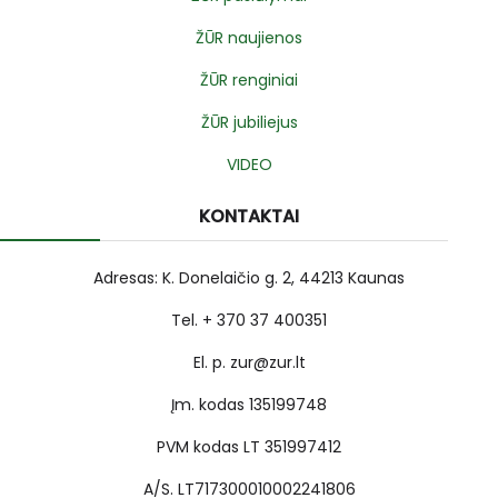
ŽŪR naujienos
ŽŪR renginiai
ŽŪR jubiliejus
VIDEO
KONTAKTAI
Adresas: K. Donelaičio g. 2, 44213 Kaunas
Tel. + 370 37 400351
El. p. zur@zur.lt
Įm. kodas 135199748
PVM kodas LT 351997412
A/S. LT717300010002241806