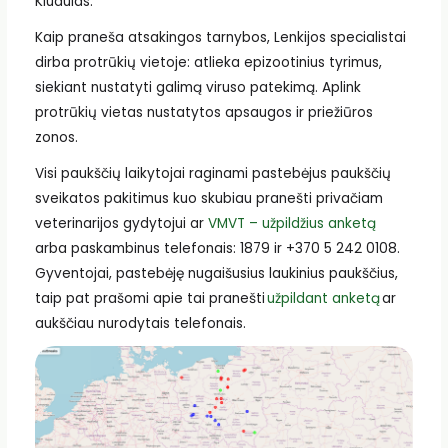
Kiudulas.
Kaip praneša atsakingos tarnybos, Lenkijos specialistai
dirba protrūkių vietoje: atlieka epizootinius tyrimus,
siekiant nustatyti galimą viruso patekimą. Aplink
protrūkių vietas nustatytos apsaugos ir priežiūros
zonos.
Visi paukščių laikytojai raginami pastebėjus paukščių
sveikatos pakitimus kuo skubiau pranešti privačiam
veterinarijos gydytojui ar
VMVT – užpildžius anketą
arba paskambinus telefonais: 1879 ir +370 5 242 0108.
Gyventojai, pastebėję nugaišusius laukinius paukščius,
taip pat prašomi apie tai pranešti
užpildant anketą
ar
aukščiau nurodytais telefonais.