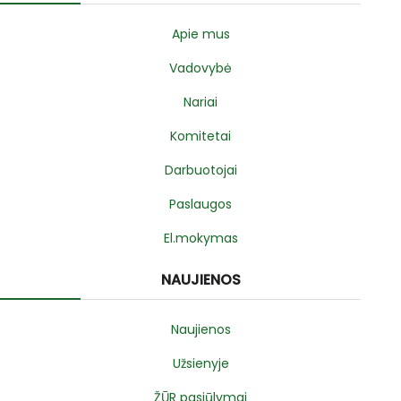
Apie mus
Vadovybė
Nariai
Komitetai
Darbuotojai
Paslaugos
El.mokymas
NAUJIENOS
Naujienos
Užsienyje
ŽŪR pasiūlymai