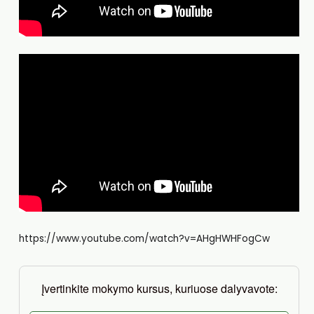
https://www.youtube.com/watch?v=AHgHWHFogCw
Įvertinkite mokymo kursus, kuriuose dalyvavote: