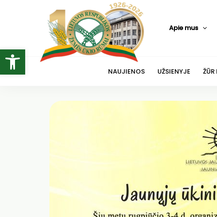
Pereiti
prie
Apie mus
turinio
Open toolbar
NAUJIENOS
UŽSIENYJE
ŽŪR