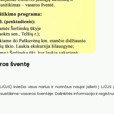
aros šventę
ŪJS) kviečia visus narius ir norinčius naujai įsilieti į LJŪJS
susitikime-vasaros šventėje. Dalinkitės informacija ir registru