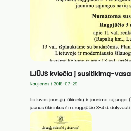
LJŪJS kviečia į susitikimą-vas
Naujienos
/
2018-07-29
Lietuvos jaunųjų ūkininkų ir jaunimo sąjunga (LJ
jaunus ūkininkus š.m. rugpjūčio 3-4 d. dalyvauti 