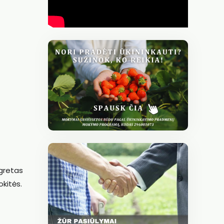
 gretas
okitės.