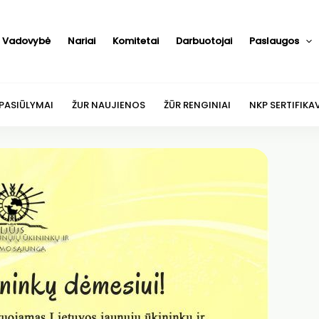
Vadovybė
Nariai
Komitetai
Darbuotojai
Paslaugos
 PASIŪLYMAI
ŽUR NAUJIENOS
ŽŪR RENGINIAI
NKP SERTIFIKA