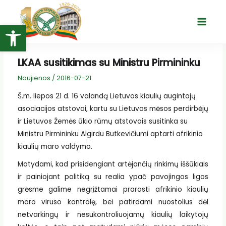
Pereiti
prie
Open toolbar
Main
turinio
Menu
LKAA susitikimas su Ministru Pirmininku
Naujienos
/
2016-07-21
Š.m. liepos 21 d. 16 valandą Lietuvos kiaulių augintojų
asociacijos atstovai, kartu su Lietuvos mėsos perdirbėjų
ir Lietuvos Žemės ūkio rūmų atstovais susitinka su
Ministru Pirmininku Algirdu Butkevičiumi aptarti afrikinio
kiaulių maro valdymo.
Matydami, kad prisidengiant artėjančių rinkimų iššūkiais
ir painiojant politiką su realia ypač pavojingos ligos
grėsme galime negrįžtamai prarasti afrikinio kiaulių
maro viruso kontrolę, bei patirdami nuostolius dėl
netvarkingų ir nesukontroliuojamų kiaulių laikytojų