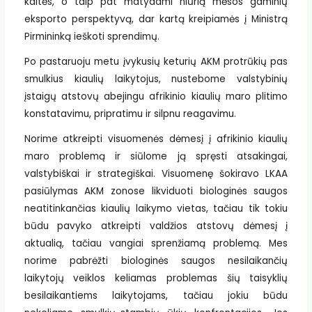
kaltės, o taip pat matydami niūrią mėsos gaminių
eksporto perspektyvą, dar kartą kreipiamės į Ministrą
Pirmininką ieškoti sprendimų.
Po pastaruoju metu įvykusių keturių AKM protrūkių pas
smulkius kiaulių laikytojus, nustebome valstybinių
įstaigų atstovų abejingu afrikinio kiaulių maro plitimo
konstatavimu, pripratimu ir silpnu reagavimu.
Norime atkreipti visuomenės dėmesį į afrikinio kiaulių
maro problemą ir siūlome ją spręsti atsakingai,
valstybiškai ir strategiškai. Visuomenę šokiravo LKAA
pasiūlymas AKM zonose likviduoti biologinės saugos
neatitinkančias kiaulių laikymo vietas, tačiau tik tokiu
būdu pavyko atkreipti valdžios atstovų dėmesį į
aktualią, tačiau vangiai sprenžiamą problemą. Mes
norime pabrėžti biologinės saugos nesilaikančių
laikytojų veiklos keliamas problemas šių taisyklių
besilaikantiems laikytojams, tačiau jokiu būdu