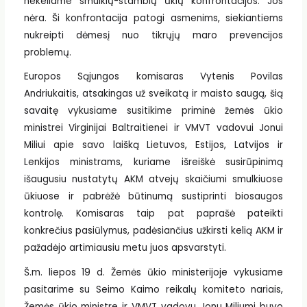
nekeliame smulkių-stambių ūkių konfrontacijos. Jos
nėra. Ši konfrontacija patogi asmenims, siekiantiems
nukreipti dėmesį nuo tikrųjų maro prevencijos
problemų.
Europos Sąjungos komisaras Vytenis Povilas
Andriukaitis, atsakingas už sveikatą ir maisto saugą, šią
savaitę vykusiame susitikime priminė žemės ūkio
ministrei Virginijai Baltraitienei ir VMVT vadovui Jonui
Miliui apie savo laišką Lietuvos, Estijos, Latvijos ir
Lenkijos ministrams, kuriame išreiškė susirūpinimą
išaugusiu nustatytų AKM atvejų skaičiumi smulkiuose
ūkiuose ir pabrėžė būtinumą sustiprinti biosaugos
kontrolę. Komisaras taip pat paprašė pateikti
konkrečius pasiūlymus, padėsiančius užkirsti kelią AKM ir
pažadėjo artimiausiu metu juos apsvarstyti.
Š.m. liepos 19 d. Žemės ūkio ministerijoje vykusiame
pasitarime su Seimo Kaimo reikalų komiteto nariais,
Žemės ūkio ministre ir VMVT vadovu Jonu Miliumi buvo