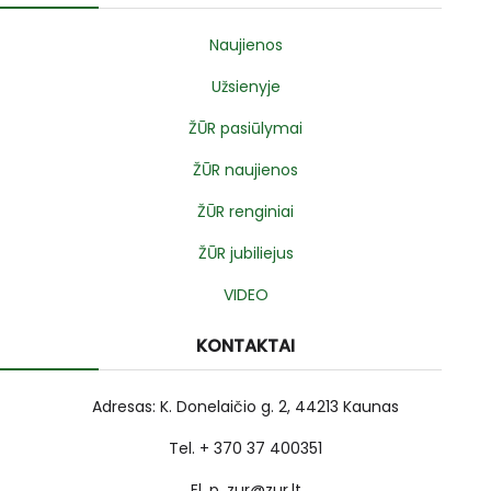
Naujienos
Užsienyje
ŽŪR pasiūlymai
ŽŪR naujienos
ŽŪR renginiai
ŽŪR jubiliejus
VIDEO
KONTAKTAI
Adresas: K. Donelaičio g. 2, 44213 Kaunas
Tel. + 370 37 400351
El. p. zur@zur.lt