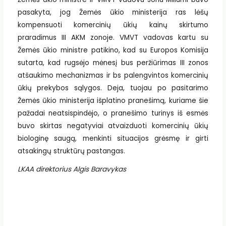
pasakyta, jog Žemės ūkio ministerija ras lėšų
kompensuoti komercinių ūkių kainų skirtumo
praradimus III AKM zonoje. VMVT vadovas kartu su
Žemės ūkio ministre patikino, kad su Europos Komisija
sutarta, kad rugsėjo mėnesį bus peržiūrimas III zonos
atšaukimo mechanizmas ir bs palengvintos komercinių
ūkių prekybos sąlygos. Deja, tuojau po pasitarimo
Žemės ūkio ministerija išplatino pranešimą, kuriame šie
pažadai neatsispindėjo, o pranešimo turinys iš esmės
buvo skirtas negatyviai atvaizduoti komercinių ūkių
biologinę saugą, menkinti situacijos grėsmę ir girti
atsakingų struktūrų pastangas.
LKAA direktorius Algis Baravykas