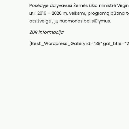
Posėdyje dalyvavusi Žemės ūkio ministrė Virginij
LKT 2016 – 2020 m. veiksmų programą būtina tobu
atsižvelgti į jų nuomones bei siūlymus.
ŽŪR informacija
[Best_Wordpress_Gallery id=”38″ gal_title=”