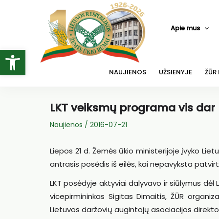
Pereiti
prie
Apie mus
turinio
Open toolbar
NAUJIENOS
UŽSIENYJE
ŽŪR
LKT veiksmų programa vis dar 
Naujienos
/
2016-07-21
Liepos 21 d. Žemės ūkio ministerijoje įvyko Lie
antrasis posėdis iš eilės, kai nepavyksta patvi
LKT posėdyje aktyviai dalyvavo ir siūlymus d
vicepirmininkas Sigitas Dimaitis, ŽŪR organiza
Lietuvos daržovių augintojų asociacijos direktor