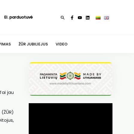
El. parduotuvė
Paieška
VIMAS
ŽŪR JUBILIEJUS
VIDEO
Tai jau
 (ŽŪR)
itojus,