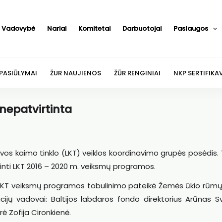
Vadovybė
Nariai
Komitetai
Darbuotojai
Paslaugos
 PASIŪLYMAI
ŽUR NAUJIENOS
ŽŪR RENGINIAI
NKP SERTIFIKA
nepatvirtinta
tuvos kaimo tinklo (LKT) veiklos koordinavimo grupės posėdis. 
rtinti LKT 2016 – 2020 m. veiksmų programos.
ėl LKT veiksmų programos tobulinimo pateikė Žemės ūkio rūmų
cijų vadovai: Baltijos labdaros fondo direktorius Arūnas Sv
ė Zofija Cironkienė.