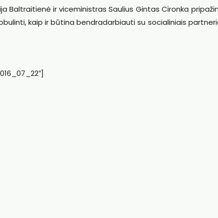
a Baltraitienė ir viceministras Saulius Gintas Cironka pripaži
linti, kaip ir būtina bendradarbiauti su socialiniais partneri
2016_07_22″]