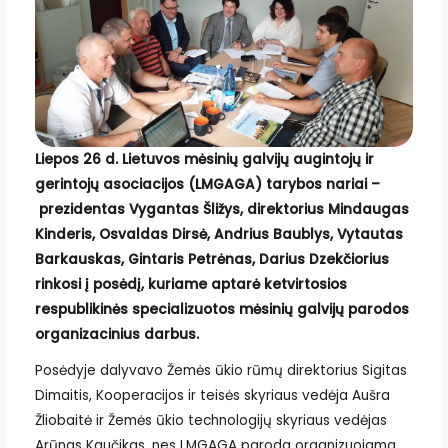
Liepos 26 d. Lietuvos mėsinių galvijų augintojų ir
gerintojų asociacijos (LMGAGA) tarybos nariai –
prezidentas Vygantas Šližys, direktorius Mindaugas
Kinderis, Osvaldas Dirsė, Andrius Baublys, Vytautas
Barkauskas, Gintaris Petrėnas, Darius Dzekčiorius
rinkosi į posėdį, kuriame aptarė ketvirtosios
respublikinės specializuotos mėsinių galvijų parodos
organizacinius darbus.
Posėdyje dalyvavo Žemės ūkio rūmų direktorius Sigitas
Dimaitis, Kooperacijos ir teisės skyriaus vedėja Aušra
Žliobaitė ir Žemės ūkio technologijų skyriaus vedėjas
Arūnas Kaučikas, nes LMGAGA paroda organizuojama