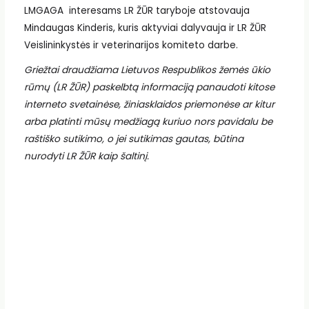
LMGAGA interesams LR ŽŪR taryboje atstovauja
Mindaugas Kinderis, kuris aktyviai dalyvauja ir LR ŽŪR
Veislininkystės ir veterinarijos komiteto darbe.
Griežtai draudžiama Lietuvos Respublikos žemės ūkio
rūmų (LR ŽŪR) paskelbtą informaciją panaudoti kitose
interneto svetainėse, žiniasklaidos priemonėse ar kitur
arba platinti mūsų medžiagą kuriuo nors pavidalu be
raštiško sutikimo, o jei sutikimas gautas, būtina
nurodyti LR ŽŪR kaip šaltinį.