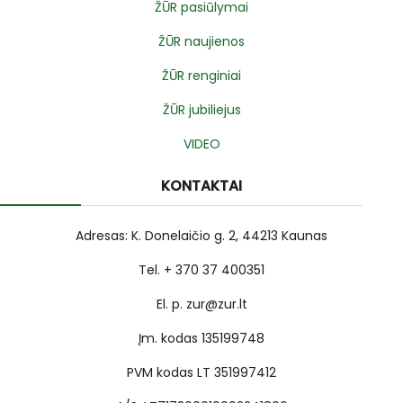
ŽŪR pasiūlymai
ŽŪR naujienos
ŽŪR renginiai
ŽŪR jubiliejus
VIDEO
KONTAKTAI
Adresas: K. Donelaičio g. 2, 44213 Kaunas
Tel. + 370 37 400351
El. p. zur@zur.lt
Įm. kodas 135199748
PVM kodas LT 351997412