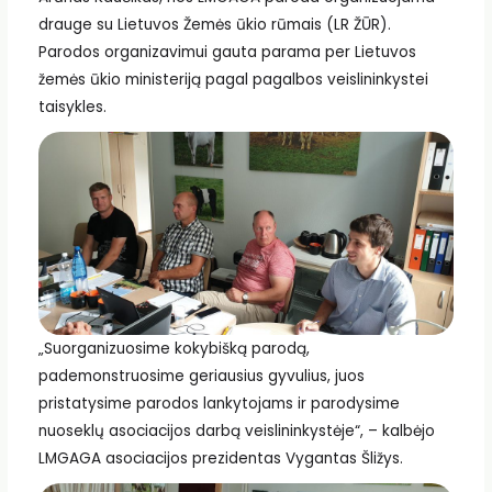
drauge su Lietuvos Žemės ūkio rūmais (LR ŽŪR).
Parodos organizavimui gauta parama per Lietuvos
žemės ūkio ministeriją pagal pagalbos veislininkystei
taisykles.
„Suorganizuosime kokybišką parodą,
pademonstruosime geriausius gyvulius, juos
pristatysime parodos lankytojams ir parodysime
nuoseklų asociacijos darbą veislininkystėje“, – kalbėjo
LMGAGA asociacijos prezidentas Vygantas Šližys.