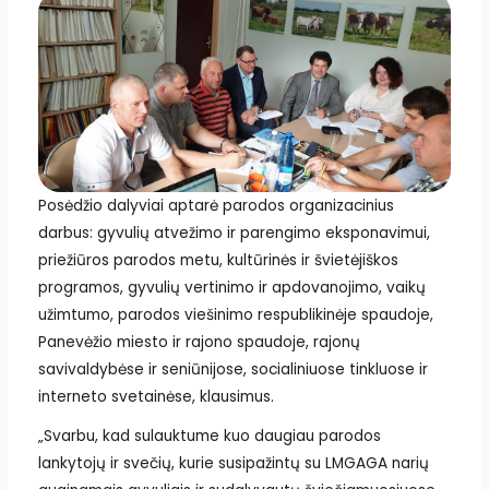
Posėdžio dalyviai aptarė parodos organizacinius
darbus: gyvulių atvežimo ir parengimo eksponavimui,
priežiūros parodos metu, kultūrinės ir švietėjiškos
programos, gyvulių vertinimo ir apdovanojimo, vaikų
užimtumo, parodos viešinimo respublikinėje spaudoje,
Panevėžio miesto ir rajono spaudoje, rajonų
savivaldybėse ir seniūnijose, socialiniuose tinkluose ir
interneto svetainėse, klausimus.
„Svarbu, kad sulauktume kuo daugiau parodos
lankytojų ir svečių, kurie susipažintų su LMGAGA narių