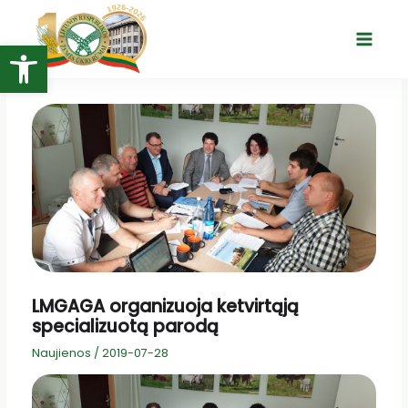
Pereiti
prie
Open toolbar
Main
turinio
Menu
LMGAGA organizuoja ketvirtąją
specializuotą parodą
Naujienos
/
2019-07-28