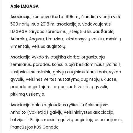
Apie LMGAGA
Asociacija, kuri buvo įkurta 1995 m., šiandien vienija virš
500 narių. Nuo 2018 m. asociacijoje, vadovaujantis
LMGAGA tarybos sprendimu, įsteigti 6 klubai: Šarolė,
Aubrakų, Angusų, Limuzinų, ekstensyvių veislių, mėsinių
Simentalų veislės augintojų.
Asociacija vykdo švietėjišką darbą: organizuoja
seminarus, parodas, konsultuoja besidominčius įvairiais,
susijusiais su mėsinių galvijų auginimu klausimais, vykdo
gyvulių veislinės vertės nustatymą augintojų ūkiuose,
padeda augintojams organizuoti veislinių gyvulių
pirkimą užsienyje.
Asociacija palaiko glaudžius ryšius su Saksonijos-
Anhalto (Vokietija) galvijų veislininkystės asociacija,
Latvijos ir Estijos mėsinių galvijų augintojų asociacijomis,
Prancūzijos KBS Genetic.