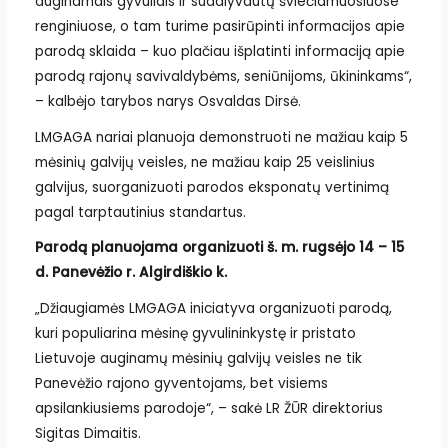
auginamais gyvuliais ir sudalyvautų šviečiamuosiuose
renginiuose, o tam turime pasirūpinti informacijos apie
parodą sklaida – kuo plačiau išplatinti informaciją apie
parodą rajonų savivaldybėms, seniūnijoms, ūkininkams“,
– kalbėjo tarybos narys Osvaldas Dirsė.
LMGAGA nariai planuoja demonstruoti ne mažiau kaip 5
mėsinių galvijų veisles, ne mažiau kaip 25 veislinius
galvijus, suorganizuoti parodos eksponatų vertinimą
pagal tarptautinius standartus.
Parodą planuojama organizuoti š. m. rugsėjo 14 – 15
d. Panevėžio r. Algirdiškio k.
„Džiaugiamės LMGAGA iniciatyva organizuoti parodą,
kuri populiarina mėsinę gyvulininkystę ir pristato
Lietuvoje auginamų mėsinių galvijų veisles ne tik
Panevėžio rajono gyventojams, bet visiems
apsilankiusiems parodoje“, – sakė LR ŽŪR direktorius
Sigitas Dimaitis.