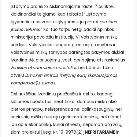
Įstatymo projekto Aiškinamajame rašte, 7 punkte,
klaidinančiai teigiama, kad (citata)“ „Įstatymo
įgyvendinimas verslo sąlygoms ir jo plėtrai
esminės
įtakos neturės
.“ Kai tuo tarpu netgi pačiai Aplinkos
ministerijai pavaldžių institucijų VĮ Valstybinės miškų
urėdijos, Valstybinės saugomų teritorijų tarnybos ir
Valstybinės miškų tarnybos parengtos pažymos aiškiai
įvardina dėl planuojamų įvesti apribojimų atsirasiančius
ženklius ekonominius nuostolius
bei būtinas tokiu
atveju
išmokėti šimtais milijonų eurų skaičiuojamas
kompensacijų sumas
.
Dėl aukščiau įvardintų priežasčių ir dėl to, kadangi
siūlomos nuostatos neatitinka darnaus miškų ūkio
plėtros principų, neišsprendžia nei aplinkosauginių, nei
socialinių miškų funkcijų gerinimo klausimų, nekalbant
jau apie ekonomiką, kuriai atneštų nepamatuotą žalą,
šiam projektui [Reg. Nr. 19-9970(2)]
NEPRITARIAME ir