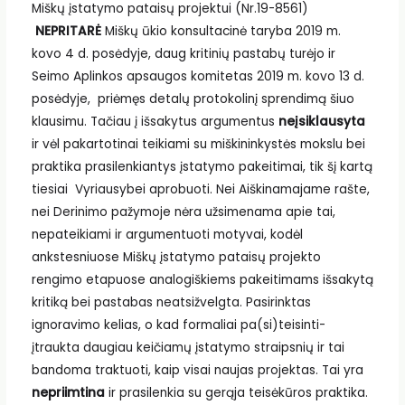
Miškų įstatymo pataisų projektui (Nr.19-8561)
NEPRITARĖ
Miškų ūkio konsultacinė taryba 2019 m.
kovo 4 d. posėdyje, daug kritinių pastabų turėjo ir
Seimo Aplinkos apsaugos komitetas 2019 m. kovo 13 d.
posėdyje, priėmęs detalų protokolinį sprendimą šiuo
klausimu. Tačiau į išsakytus argumentus
neįsiklausyta
ir vėl pakartotinai teikiami su miškininkystės mokslu bei
praktika prasilenkiantys įstatymo pakeitimai, tik šį kartą
tiesiai Vyriausybei aprobuoti. Nei Aiškinamajame rašte,
nei Derinimo pažymoje nėra užsimenama apie tai,
nepateikiami ir argumentuoti motyvai, kodėl
ankstesniuose Miškų įstatymo pataisų projekto
rengimo etapuose analogiškiems pakeitimams išsakytą
kritiką bei pastabas neatsižvelgta. Pasirinktas
ignoravimo kelias, o kad formaliai pa(si)teisinti-
įtraukta daugiau keičiamų įstatymo straipsnių ir tai
bandoma traktuoti, kaip visai naujas projektas. Tai yra
nepriimtina
ir prasilenkia su gerąja teisėkūros praktika.