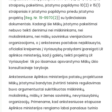
straipsnių pakeitimo, įstatymo papildymo 10(2) ir 15(1)
straipsniais ir įstatymo papildymo priedu įstatymo
projektą [
Reg. Nr. 19-9970(2
)] su lydinčiaisiais
dokumentais. Kadangi šie Miškų įstatymo pakeitimai
nebuvo teikti derinimui nei miškininkams, nei
mokslininkams, nei miškų savininkus vienijančioms
organizacijoms, o į ankstesnes pastabas neįsiklausyta,
oficialiai kreipėmės į Vyriausybę prašydami įpareigoti LR
aplinkos ministeriją, kad ji galėtų teikti projektą LR
Vyriausybei tik po išsamaus apsvarstymo Miškų ūkio
konsultacinėje taryboje.
Ankstesniuose Aplinkos ministerijos pataisų projektuose
Miškų įstatymui bandytas įtvirtinti teisinis reguliavimas
buvo argumentuotai sukritikuotas miškininkų,
mokslininkų, miškų ir žemės savininkų, nevyriausybinių
organizacijų. Primename, kad ankstesniuose etapuose
Aplinkos ministerijos rengiamo labai panašaus turinio