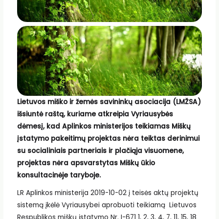
Lietuvos miško ir žemės savininkų asociacija (LMŽSA)
išsiuntė raštą, kuriame atkreipia Vyriausybės
dėmesį, kad Aplinkos ministerijos teikiamas Miškų
įstatymo pakeitimų projektas nėra teiktas derinimui
su socialiniais partneriais ir plačiąja visuomene,
projektas nėra apsvarstytas Miškų ūkio
konsultacinėje taryboje.
LR Aplinkos ministerija 2019-10-02 į teisės aktų projektų
sistemą įkėlė Vyriausybei aprobuoti teikiamą Lietuvos
Respublikos miškų įstatymo Nr. I-671 1, 2, 3, 4, 7, 11, 15, 18