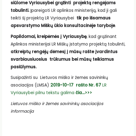
siūlome Vyriausybei grąžinti projektą rengėjams
tobulinti.
Įpareigoti LR aplinkos ministeriją, kad ji gali
teikti šį projektą LR Vyriausybei
tik po išsamaus
apsvarstymo Miškų ūkio konsultacinėje taryboje
.
Papildomai, kreipėmės į Vyriausybę
, kad grąžinant
Aplinkos ministerijai LR Miškų įstatymo projektą tobulinti,
atkreiptų rengėjų dėmesį į mūsų rašte įvardintus
svarbiausiuosius trūkumus bei mūsų teikiamus
pasiūlymus.
Susipažinti su Lietuvos miško ir žemės savininkų
asociacijos (LMSA)
2019-10-17 rašto Nr. 67
LR
Vyriausybei pilnu tekstu galima
čia…>>>
Lietuvos miško ir žemės savininkų asociacijos
informacija