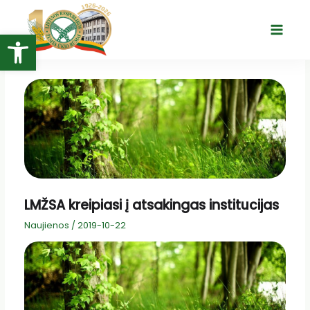
Pereiti
prie
Open toolbar
Main
turinio
Menu
LMŽSA kreipiasi į atsakingas institucijas
Naujienos
/
2019-10-22