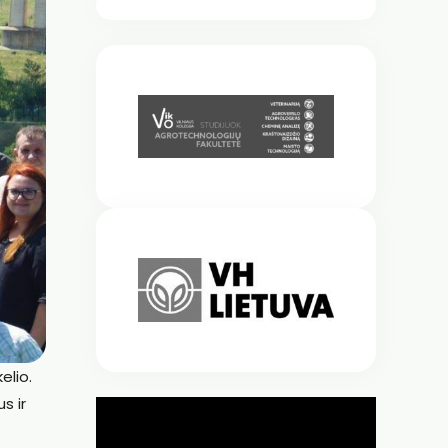
elio.
s ir