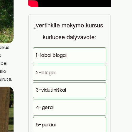
Įvertinkite mokymo kursus,
kuriuose dalyvavote:
aikus
1-labai blogai
o
 bei
rio
2-blogai
irutė.
3-vidutiniškai
4-gerai
5-puikiai