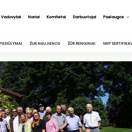
Vadovybė
Nariai
Komitetai
Darbuotojai
Paslaugos
 PASIŪLYMAI
ŽUR NAUJIENOS
ŽŪR RENGINIAI
NKP SERTIFIKA