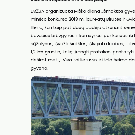
LMŽSA organizuota Miško diena „Išmoktos gyven
minėto konkurso 2018 m. laureatų Birutės ir Gvi
Elena, kuri taip pat daug padėjo atkuriant sen
buvusius brūzgynus ir kemsynus, per kuriuos iki D
sąžalynus, išvežti šiukšles, išlyginti duobes, atve
1,2 km gruntinį kelią, įrengti pratakas, pastatyt
dešimt metų. Visa tai lietuvės ir italo šeima d
gyvena.