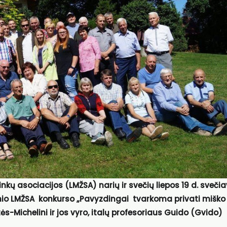
kų asociacijos (LMŽSA) narių ir svečių liepos 19 d. svečia
icinio LMŽSA konkurso „Pavyzdingai tvarkoma privati miško
s-Michelini ir jos vyro, italų profesoriaus Guido (Gvido)