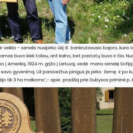
r veikla – senelis nusipirko ūkį iš bankrutavusio bajoro, kurio l
s namas buvo kiek toliau, ant kalno, bet pastatų buvo ir čia. Nu
ko į Ameriką, 1924 m. grįžo į Lietuvą, vedė mano senelę Sofiją
vo gyvenimą. Už parsivežtus pinigus jis pirko žemę ir po ku
turėjo tik 3 ha malkoms”,- apie pradžią prie Dubysos priminė p. B