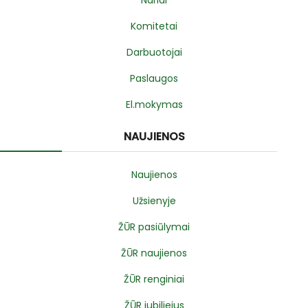
Komitetai
Darbuotojai
Paslaugos
El.mokymas
NAUJIENOS
Naujienos
Užsienyje
ŽŪR pasiūlymai
ŽŪR naujienos
ŽŪR renginiai
ŽŪR jubiliejus