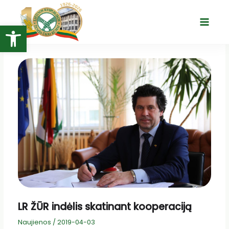
Pereiti
prie
Open toolbar
Main
turinio
Menu
LR ŽŪR indėlis skatinant kooperaciją
Naujienos
/
2019-04-03