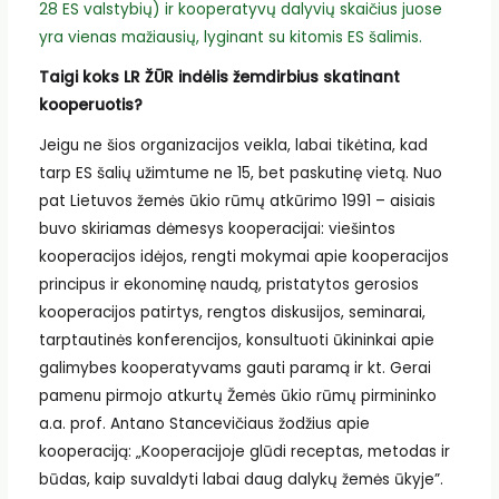
28 ES valstybių) ir kooperatyvų dalyvių skaičius juose
yra vienas mažiausių, lyginant su kitomis ES šalimis.
Taigi koks LR ŽŪR indėlis žemdirbius skatinant
kooperuotis?
Jeigu ne šios organizacijos veikla, labai tikėtina, kad
tarp ES šalių užimtume ne 15, bet paskutinę vietą. Nuo
pat Lietuvos žemės ūkio rūmų atkūrimo 1991 – aisiais
buvo skiriamas dėmesys kooperacijai: viešintos
kooperacijos idėjos, rengti mokymai apie kooperacijos
principus ir ekonominę naudą, pristatytos gerosios
kooperacijos patirtys, rengtos diskusijos, seminarai,
tarptautinės konferencijos, konsultuoti ūkininkai apie
galimybes kooperatyvams gauti paramą ir kt. Gerai
pamenu pirmojo atkurtų Žemės ūkio rūmų pirmininko
a.a. prof. Antano Stancevičiaus žodžius apie
kooperaciją: „Kooperacijoje glūdi receptas, metodas ir
būdas, kaip suvaldyti labai daug dalykų žemės ūkyje”.