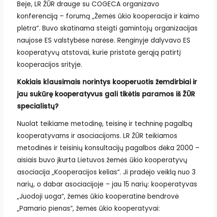
Beje, LR ŽŪR drauge su COGECA organizavo
konferenciją – forumą „Žemės ūkio kooperacija ir kaimo
plėtra“. Buvo skatinama steigti gamintojų organizacijas
naujose ES valstybėse narėse. Renginyje dalyvavo ES
kooperatyvų atstovai, kurie pristatė gerąją patirtį
kooperacijos srityje.
Kokiais klausimais norintys kooperuotis žemdirbiai ir
jau sukūrę kooperatyvus gali tikėtis paramos iš ŽŪR
specialistų?
Nuolat teikiame metodinę, teisinę ir techninę pagalbą
kooperatyvams ir asociacijoms. LR ŽŪR teikiamos
metodinės ir teisinių konsultacijų pagalbos dėka 2000 –
aisiais buvo įkurta Lietuvos žemės ūkio kooperatyvų
asociacija „Kooperacijos kelias“. Ji pradėjo veiklą nuo 3
narių, o dabar asociacijoje – jau 15 narių: kooperatyvas
„Juodoji uoga“, žemės ūkio kooperatinė bendrovė
„Pamario pienas“, žemės ūkio kooperatyvai: