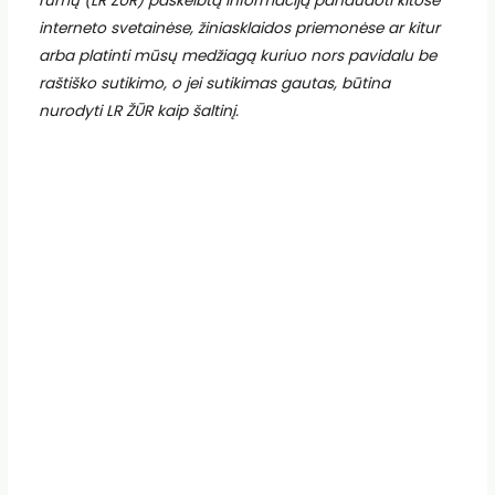
rūmų (LR ŽŪR) paskelbtą informaciją panaudoti kitose
interneto svetainėse, žiniasklaidos priemonėse ar kitur
arba platinti mūsų medžiagą kuriuo nors pavidalu be
raštiško sutikimo, o jei sutikimas gautas, būtina
nurodyti LR ŽŪR kaip šaltinį.