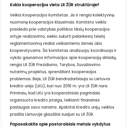
Kokia kooperacijos vieta LR ŽŪR struktūroje?
Veikia Kooperacijos komitetas. Jis ir rengia kolektyvinę
nuomonę kooperacijos klausimais. Komiteto veikla
prisideda prie valstybės politikos tikslų kooperacijos
srityje realizavimo, siekio sukurti palankesnį teisinį
reglamentavimą realiai veikiantiems žemės ūkio
kooperatyvams. Šis komitetas analizuoja, koordinuoja ir
vykdo gaunamos informacijos apie kooperaciją sklaidą,
rengia LR ŽŪR Prezidiumo, Tarybos, Suvažiavimo
nutarimų projektus, sprendžiant kooperacijos
problemas. Beje, LR ŽŪR bendradarbiauja su Lietuvos
kredito unija (LKU), kuri nuo 2016 m. yra LR ŽŪR narė.
Priminsiu, kad LKU yra kooperatiniais pagrindais
organizuota kredito įstaiga, teikianti finansines
paslaugas savo nariams. Apskritai Kredito unijų veiklos
pradžia Lietuvoje glaudžiai susijusi su LR ŽŪR.
Papasakokite apie pastaraisiais metais vykdytus