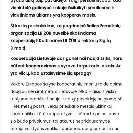
dydžio ūkių taip pat didėjo
.
Taigi peršasi išvada, kad
vienintelė galimybė rinkoje išsilaikyti smulkiems ir
vidutiniams ūkiams yra kooperavimasis.
Šį kartą prisiminkime, ką pagrindinė šalies žemdirbių
organizacija LR ŽŪR nuveikė skatindama
kooperaciją? Kalbiname LR ŽŪR direktorių Sigitą
Dimaitį.
Kooperacija Lietuvoje dar ganėtinai nauja sritis, nors
būtent kooperavimasis vyravo tarpukario laikais. Ar
yra vilčių, kad užtaisysime šią spragą?
Vakarų Europos šalyse kooperatinių įmonių raida apima
daugiau nei šimtmetį, o Lietuvoje 1990 – aisiais viską
turėjome pradėti iš naujo ir netgi paveldėję neigiamą 50
– ies metų patirtį. Jeigu prieškario metais ūkininkai
spontaniškai kūrė kooperatyvus ir iš karto pajausdavo
šio būdo privalumus, tai atkūrus nepriklausomybę
reikėjo valstybės ženklios paramos, daug priklausė nuo