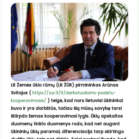
LR Žemės ūkio rūmų (LR ŽŪR) pirmininkas Arūnas
Svitojus (
https://zur.lt/lt/darbstuoliams-padetu-
kooperavimasis/
) teigė, kad nors lietuviai ūkininkai
buvo ir yra darbštūs, tačiau šią mūsų savybę tarsi
ištirpdo žemas kooperavimosi lygis. Ūkių apskaitos
duomenų tinklo duomenys rodo, kad net augant
ūkininkų ūkių paramai, diferenciacija tarp skirtingo