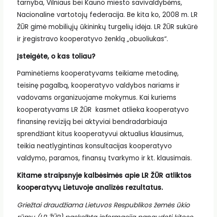
tarnyba, Vilniaus bei Kauno miesto savivaldybėms,
Nacionaline vartotojų federacija. Be kita ko, 2008 m. LR
ŽŪR gimė mobiliųjų ūkininkų turgelių idėja. LR ŽŪR sukūrė
ir įregistravo kooperatyvo ženklą „obuoliukas“.
Įsteigėte, o kas toliau?
Paminėtiems kooperatyvams teikiame metodinę,
teisinę pagalbą, kooperatyvo valdybos nariams ir
vadovams organizuojame mokymus. Kai kuriems
kooperatyvams LR ŽŪR kasmet atlieka kooperatyvo
finansinę reviziją bei aktyviai bendradarbiauja
sprendžiant kitus kooperatyvui aktualius klausimus,
teikia neatlygintinas konsultacijas kooperatyvo
valdymo, paramos, finansų tvarkymo ir kt. klausimais.
Kitame straipsnyje kalbėsimės apie LR ŽŪR atliktos
kooperatyvų Lietuvoje analizės rezultatus.
Griežtai draudžiama Lietuvos Respublikos žemės ūkio