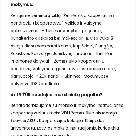
mokymus.
Rengėme seminarų ciklą „Žemės ūkio kooperatinių
bendrovių (kooperatyvų) veiklos ir valdymo
optimizavimas – teisės ir vadybos pagrindai,
buhalterinė apskaita bei mokesčiai“. Iš viso vyko 8
dviejų dienų seminarai Kaune, Kupiškio r., Plungėje,
Rokiškyje, Pasvalyje, Joniškyje, Jurbarke ir Kelmėje.
Priemonės dalyviai – Žemės ūkio kooperatinių
bendrovių valdymo organų, revizijos komisijų nariai,
darbuotojai ir ŽŪK nariai – ūkininkai. Mokymuose
dalyvavo 198 žemdirbiai.
Ar LR ŽŪR naudojasi mokslininkų pagalba?
Bendradarbiaujame su mokslo ir mokymo institucijomis
kooperacijos klausimais: VDU Žemės ūkio akademija
(buvusi ASU), Kooperacijos kolegija, Klaipėdos
universitetu, Latvijos mokslo institucijomis, kurios tiria
kooperacijos poveikį ir naudą.