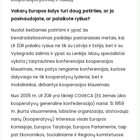
Vakarų Europos šalys turi daug patirties, ar ja
pasinaudojate, ar palaikote ryšius?
Nuolat keičiamės patirtimi ir ypač šis
bendradarbiavimas padidėjo pastaraisiais metais, kai
LR ŽŪR palaiko ryšius ne tik su Latvija ir Estija, bet ir su
Vyšegrado šalimis ir ypač su Lenkija. Mūsų specialistai
vyksta į tarptautines konferencijas kooperacijos
klausimais, mes patys rengiame konferencijas, kuriose
dalyvauja ne tik kooperatyvų lyderiai, bet ir
mokslininkai, dirbantys kooperacijos klausimais.
Nuo 2005 m. LR ŽŪR yra tikrieji COGECA (ES žemės ūkio
kooperatyvų generaline konfederacija) nariai. Ši 1959
m. įkurta visuomeninė, lobistinė organizacija, atstovauja
narių (kooperatyvų) interesus visais Europos
Komisijoje, Europos Taryboje, Europos Parlamente, taip
pat Ekonomikos, Socialiniame ir Regionų komitetuose.