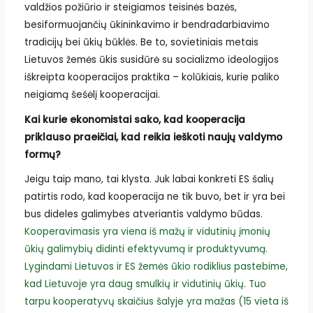
valdžios požiūrio ir steigiamos teisinės bazės,
besiformuojančių ūkininkavimo ir bendradarbiavimo
tradicijų bei ūkių būklės. Be to, sovietiniais metais
Lietuvos žemės ūkis susidūrė su socializmo ideologijos
iškreipta kooperacijos praktika – kolūkiais, kurie paliko
neigiamą šešėlį kooperacijai.
Kai kurie ekonomistai sako, kad kooperacija
priklauso praeičiai, kad reikia ieškoti naujų valdymo
formų?
Jeigu taip mano, tai klysta. Juk labai konkreti ES šalių
patirtis rodo, kad kooperacija ne tik buvo, bet ir yra bei
bus dideles galimybes atveriantis valdymo būdas.
Kooperavimasis yra viena iš mažų ir vidutinių įmonių
ūkių galimybių didinti efektyvumą ir produktyvumą.
Lygindami Lietuvos ir ES žemės ūkio rodiklius pastebime,
kad Lietuvoje yra daug smulkių ir vidutinių ūkių. Tuo
tarpu kooperatyvų skaičius šalyje yra mažas (15 vieta iš