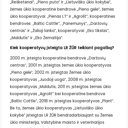
„Rešketėnai“, ,,Pieno puta” ir ,,Lietuviško ūkio kokybė”,
žemės ūkio kooperatinė bendrovė ,,Pieno gėlė”, žemės
ūkio kooperatyvai: „Pienas LT“ ir „Agrolit“, kooperatinės
bendrovės: „Baltic Cattle“, „Panemunys“, ,,Daržovių
centras” ir ,,Žalioji lanka”, kooperatyvai: „Eko tikslas“,
,,Maldutis” ir ,,Eko Žemaitija”.
Kiek kooperatyvų įsteigta LR ŽŪR teikiant pagalbą?
2000 m. įsteigta kooperatinė bendrovė ,,Daržovių
centras”, 2001 m. įsteigtas žemės ūkio kooperatyvas
„Pieno gėlė“, 2002 m. įsteigtas Žemės ūkio
kooperatyvas „Juodoji uoga“, 2008 m. įsteigtas
kooperatyvas „Maldutis, 2011 m. įsteigtas žemės ūkio
kooperatyvas „Agrolit“ bei kooperatinė bendrovė
„Baltic Cattle“, 2018 m. įsteigtas kooperatyvas „Plant“.
Be to, žemės ūkio kooperatyvas ,,Lietuviško ūkio
kokybė” įsteigtas LR ŽŪR bendradarbiaujant su Žemės
ūkio ministerija, Valstybine maisto ir veterinarijos