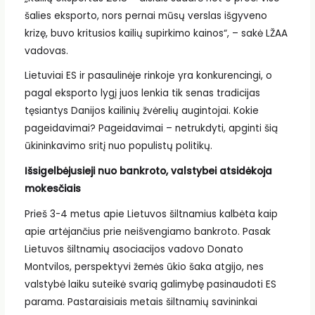
šalies eksporto, nors pernai mūsų verslas išgyveno
krizę, buvo kritusios kailių supirkimo kainos“, – sakė LŽAA
vadovas.
Lietuviai ES ir pasaulinėje rinkoje yra konkurencingi, o
pagal eksporto lygį juos lenkia tik senas tradicijas
tęsiantys Danijos kailinių žvėrelių augintojai. Kokie
pageidavimai? Pageidavimai – netrukdyti, apginti šią
ūkininkavimo sritį nuo populistų politikų.
Išsigelbėjusieji nuo bankroto, valstybei atsidėkoja
mokesčiais
Prieš 3-4 metus apie Lietuvos šiltnamius kalbėta kaip
apie artėjančius prie neišvengiamo bankroto. Pasak
Lietuvos šiltnamių asociacijos vadovo Donato
Montvilos, perspektyvi žemės ūkio šaka atgijo, nes
valstybė laiku suteikė svarią galimybę pasinaudoti ES
parama. Pastaraisiais metais šiltnamių savininkai