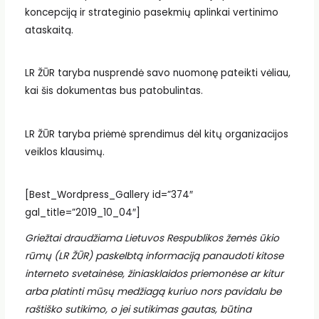
koncepciją ir strateginio pasekmių aplinkai vertinimo
ataskaitą.
LR ŽŪR taryba nusprendė savo nuomonę pateikti vėliau,
kai šis dokumentas bus patobulintas.
LR ŽŪR taryba priėmė sprendimus dėl kitų organizacijos
veiklos klausimų.
[Best_Wordpress_Gallery id=”374″
gal_title=”2019_10_04″]
Griežtai draudžiama Lietuvos Respublikos žemės ūkio
rūmų (LR ŽŪR) paskelbtą informaciją panaudoti kitose
interneto svetainėse, žiniasklaidos priemonėse ar kitur
arba platinti mūsų medžiagą kuriuo nors pavidalu be
raštiško sutikimo, o jei sutikimas gautas, būtina