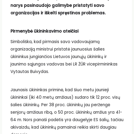
narys pasinaudojo galimybe pristatyti savo
organizacijas ir iškelti spręstinas problemas.
Pirmenybė ūkininkavimo ateičiai
Simboliška, kad pirmasis savo vadovaujamą
organizaciją ministrui pristatė jaunuosius šalies
ūkininkus jungiančios Lietuvos jaunųjų ūkininkų ir
jaunimo sąjungos vadovas bei LR ŽŪR vicepirmininkas
Vytautas Buivydas.
Jaunasis ūkininkas priminė, kad šiuo metu jaunieji
ūkininkai (iki 40 metų amžiaus) sudaro tik 12 proc. visų
šalies ūkininkų. Per 38 proc. ūkininkų jau peržengė
senjorų amžiaus ribą, o 50 proc. ūkininkų amžius yra 41-
64 m. Nors panaši padėtis yra daugelyje ES šalių, tačiau
akivaizdu, kad ūkininkų pamainai reikia skirti daugiau