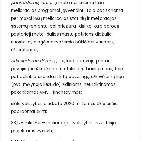
pabrėždama
, kad eilę metų neskiriama lėšų
melioracijos programai įgyvendinti, taip pat skiriama
per mažai lėšų melioracijos statinių ir melioracijos
sistemų remontui bei priežiūrai, dėl ko, kaip parodė
pastarieji metai, šalies mastu patiriami didžiuliai
nuostoliai, blogėja dirvožemio būklė bei vandenų
užterštumas;
atkreipdama dėmesį
į tai, kad Lietuvoje plintant
pavojingai užkrečiamam afrikiniam kiaulių marui, taip
pat aplink atsirandant kitų pavojingų užkrečiamų ligų
(pvz. mėlynojo liežuvio) židiniams, neužtikrinamas
pakankamas VMVT finansavimas;
siūlo valstybės biudžete 2020 m. žemės ūkio sričiai
papildomai skirti:
33,178 mln. Eur – melioracijos valstybės investicijų
projektams vykdyti;