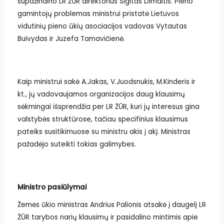
supažindino LR ŽŪR direktorius Sigitas Dimaitis. Pieno
gamintojų problemas ministrui pristatė Lietuvos
vidutinių pieno ūkių asociacijos vadovas Vytautas
Buivydas ir Juzefa Tamavičienė.
Kaip ministrui sakė A.Jakas, V.Juodsnukis, M.Kinderis ir
kt., jų vadovaujamos organizacijos daug klausimų
sėkmingai išsprendžia per LR ŽŪR, kuri jų interesus gina
valstybės struktūrose, tačiau specifinius klausimus
pateiks susitikimuose su ministru akis į akį. Ministras
pažadėjo suteikti tokias galimybes.
Ministro pasiūlymai
Žemės ūkio ministras Andrius Palionis atsakė į daugelį LR
ŽŪR tarybos narių klausimų ir pasidalino mintimis apie