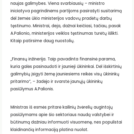
naujas galimybes. Viena svarbiausių – ministro
iniciatyva pagrindinėms partijoms pasirašyti susitarimą
dėl žemės ūkio ministerijos vadovų pradėtų darbų
tęstinumo. Ministrai, deja, dažnai keičiasi, tačiau, pasak
A.Palionio, ministerijos veiklos tęstinumas turėtų išlikti.
Kitaip patirsime daug nuostolių.
„Finansų inžinerija. Taip pavadinta finansinė parama,
kuria galės pasinaudoti ir jaunieji ūkininkai. Dėl išskirtinių
galimybių įsigyti žemę jauniesiems reikės visų ūkininkų
pritarimo“, – žadėjo ir svarstė jaunųjų ūkininkų
pasiūlymus A.Palionis.
Ministras iš esmės pritarė kailinių žvėrelių augintojų
pasiūlymams apie šio sektoriaus naudą valstybei ir
būtinumą dažniau informuoti visuomenę, nes populistai
klaidinančią informaciją platina nuolat.