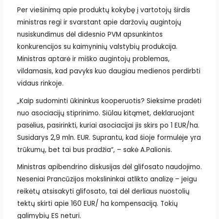
Per viešinimą apie produktų kokybę į vartotojų širdis
ministras regi ir svarstant apie daržovių augintojų
nusiskundimus dėl didesnio PVM apsunkintos
konkurencijos su kaimyninių valstybių produkcija.
Ministras aptarė ir miško augintojų problemas,
vildamasis, kad pavyks kuo daugiau medienos perdirbti
vidaus rinkoje.
„Kaip sudominti ūkininkus kooperuotis? Sieksime pradėti
nuo asociacijų stiprinimo. Siūlau kitąmet, deklaruojant
pasėlius, pasirinkti, kuriai asociacijai jis skirs po 1 EUR/ha.
Susidarys 2,9 mln. EUR. Suprantu, kad šioje formulėje yra
trūkumų, bet tai bus pradžia“, – sakė A.Palionis.
Ministras apibendrino diskusijas dėl glifosato naudojimo.
Neseniai Prancūzijos mokslininkai atlikto analizę – jeigu
reikėtų atsisakyti glifosato, tai dėl derliaus nuostolių
tektų skirti apie 160 EUR/ ha kompensaciją. Tokių
galimybių ES neturi.