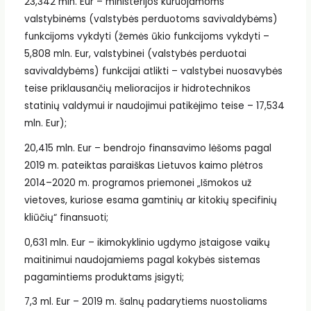
23,342 mln. Eur – ministerijos kuruojamoms
valstybinėms (valstybės perduotoms savivaldybėms)
funkcijoms vykdyti (žemės ūkio funkcijoms vykdyti –
5,808 mln. Eur, valstybinei (valstybės perduotai
savivaldybėms) funkcijai atlikti – valstybei nuosavybės
teise priklausančių melioracijos ir hidrotechnikos
statinių valdymui ir naudojimui patikėjimo teise – 17,534
mln. Eur);
20,415 mln. Eur – bendrojo finansavimo lėšoms pagal
2019 m. pateiktas paraiškas Lietuvos kaimo plėtros
2014–2020 m. programos priemonei „Išmokos už
vietoves, kuriose esama gamtinių ar kitokių specifinių
kliūčių“ finansuoti;
0,631 mln. Eur – ikimokyklinio ugdymo įstaigose vaikų
maitinimui naudojamiems pagal kokybės sistemas
pagamintiems produktams įsigyti;
7,3 ml. Eur – 2019 m. šalnų padarytiems nuostoliams