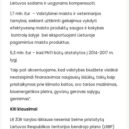
Lietuvos sodams ir uogynams kompensuoti;
1,7 mln. Eur – Valstybinei maisto ir veterinarijos
tarnybai, siekiant užtikrinti gebėjimus vykdyti
efektyvesnę maisto produktų saugos ir kokybės
kontrolę šalyje bei eksportuojant Lietuvoje
pagamintus maisto produktus;
5,3 mln. Eur – kad PNTI būtų atstatytos į 2014-2017 m.
lygį.
Taip pat akcentuojame, kad valstybės biudžete visiškai
neatsispindi finansavimas naujausių iššūkių, tokių kaip
prisitaikymas prie klimato kaitos, oro taršos mažinimas,
bioenergetikos plėtra, gyvūnų gerovės sąlygų
gerinimas“.
Kiti klausimai
LR ŽŪR taryba išklausė neseniai Seime pristatytą
Lietuvos Respublikos teritorijos bendrojo plano (LRBP)