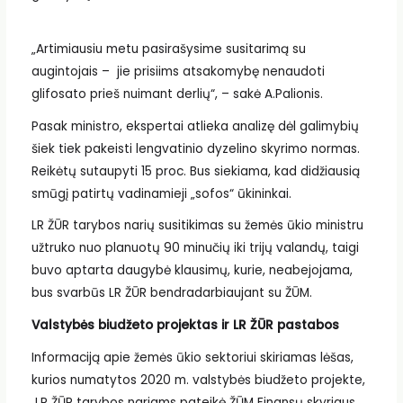
„Artimiausiu metu pasirašysime susitarimą su
augintojais – jie prisiims atsakomybę nenaudoti
glifosato prieš nuimant derlių“, – sakė A.Palionis.
Pasak ministro, ekspertai atlieka analizę dėl galimybių
šiek tiek pakeisti lengvatinio dyzelino skyrimo normas.
Reikėtų sutaupyti 15 proc. Bus siekiama, kad didžiausią
smūgį patirtų vadinamieji „sofos“ ūkininkai.
LR ŽŪR tarybos narių susitikimas su žemės ūkio ministru
užtruko nuo planuotų 90 minučių iki trijų valandų, taigi
buvo aptarta daugybė klausimų, kurie, neabejojama,
bus svarbūs LR ŽŪR bendradarbiaujant su ŽŪM.
Valstybės biudžeto projektas ir LR ŽŪR pastabos
Informaciją apie žemės ūkio sektoriui skiriamas lėšas,
kurios numatytos 2020 m. valstybės biudžeto projekte,
LR ŽŪR tarybos nariams pateikė ŽŪM Finansų skyriaus