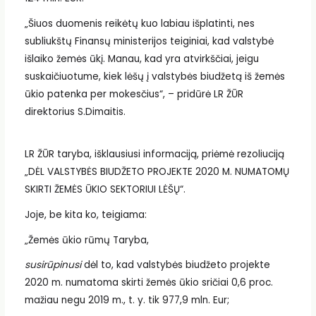
„Šiuos duomenis reikėtų kuo labiau išplatinti, nes
subliukštų Finansų ministerijos teiginiai, kad valstybė
išlaiko žemės ūkį. Manau, kad yra atvirkščiai, jeigu
suskaičiuotume, kiek lėšų į valstybės biudžetą iš žemės
ūkio patenka per mokesčius“, – pridūrė LR ŽŪR
direktorius S.Dimaitis.
LR ŽŪR taryba, išklausiusi informaciją, priėmė rezoliuciją
„DĖL VALSTYBĖS BIUDŽETO PROJEKTE 2020 M. NUMATOMŲ
SKIRTI ŽEMĖS ŪKIO SEKTORIUI LĖŠŲ“.
Joje, be kita ko, teigiama:
„Žemės ūkio rūmų Taryba,
susirūpinusi
dėl to, kad valstybės biudžeto projekte
2020 m. numatoma skirti žemės ūkio sričiai 0,6 proc.
mažiau negu 2019 m., t. y. tik 977,9 mln. Eur;