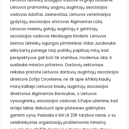
Lietuvos ūkininkų draugijos vadovė Virginija Žliobienė,
Lietuvos pramoninių uogynų augintojų asociacijos
vadovas Adolfas Jasinevičius, Lietuvos veterinarijos
gydytojų asociacijos atstovas Algimantas Lūža,
Lietuvos mėsinių galvijų augintojų ir gerintojų
asociacijos vadovas Mindaugas Kinderis. Lietuvos
šeimos ūkininkų sąjungos pirmininkas Vidas Juodsnukis
eilinį kartą paneigė tarp politikų paplitusį mitą, kad
perspektyvus gali būti tik stambus, modernus ūkis. Ir
susilaukė ministro pritarimo. Daržovių sektoriaus
reikalus pristatė Lietuvos daržovių augintojų asociacijos
direktorė Zofija Cironkienė, ne tik apie Afrikinį kiaulių
marą kalbėjo Lietuvos kiaulių augintojų asociacijos
direktorius Algimantas Baravykas, o Lietuvos
vynuogininkų asociacijos vadovas S.Puipa užsiminė, kad
artėja laikas diskutuoti apie platesnes galimybes
gaminti vyną. Pasisakė ir kiti LR ŽŪR tarybos nariai, o su
veislininkystės organizacijų problemomis ministrą