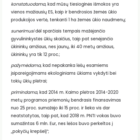
konstatuodama
, kad mūsų tiesioginės išmokos yra
vienos mažiausių ES, kaip ir bendrosios žemės ūkio
produkcijos vertė, tenkanti 1 ha žemės ūkio naudmenų;
sunerimusi
dėl sparčiais tempais mažėjančio
gyvulininkystės ūkių skaičius, taip pat senėjančio
ūkininkų amžiaus, nes jaunų, iki 40 metų amžiaus,
ūkininkų yra tik 12 proc.;
pažymėdama
, kad nepakanka lėšų esamiems
įsipareigojimams ekologiniams ūkiams vykdyti bei
tokių ūkių plėtrai;
primindama
, kad 2014 m. Kaimo plėtros 2014-2020
metų programos priemonių bendrasis finansavimas
nuo 25 proc. sumažėjo iki 15 proc. ir lieka vis dar
neatstatytas, taip pat, kad 2018 m. PNTI vokas buvo
sumažintas 6 mln. Eur, nes lėšos buvo perkeltos į
„pokyčių krepšelį“;