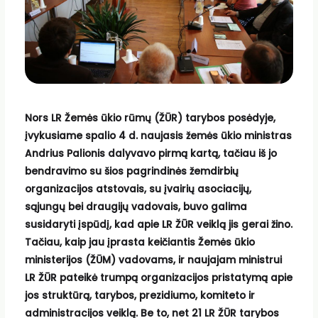
Nors LR Žemės ūkio rūmų (ŽŪR) tarybos posėdyje,
įvykusiame spalio 4 d. naujasis žemės ūkio ministras
Andrius Palionis dalyvavo pirmą kartą, tačiau iš jo
bendravimo su šios pagrindinės žemdirbių
organizacijos atstovais, su įvairių asociacijų,
sąjungų bei draugijų vadovais, buvo galima
susidaryti įspūdį, kad apie LR ŽŪR veiklą jis gerai žino.
Tačiau, kaip jau įprasta keičiantis Žemės ūkio
ministerijos (ŽŪM) vadovams, ir naujajam ministrui
LR ŽŪR pateikė trumpą organizacijos pristatymą apie
jos struktūrą, tarybos, prezidiumo, komiteto ir
administracijos veiklą. Be to, net 21 LR ŽŪR tarybos