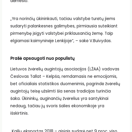
dėmesio.
„Yra norinčių ūkininkauti, tačiau valstybė turėtų jiems
sudaryti palankesnes galimybes, pirmiausia suteikiant
pirmenybę įsigyti valstybei priklausančią žemę. Taip
elgiamasi kaimyninėje Lenkijoje“, – sakė V.Buivydas.
Prašė apsaugoti nuo populistų
Lietuvos žvėrelių augintojų asociacijos (LŽAA) vadovas
Česlovas Tallat – Kelpša, remdamasis ne emocijomis,
bet oficialiais statistikos duomenimis, pagrindė žvėrelių
augintojų teisę užsiimti šia senas tradicijas turinčia
šaka. Ūkininkų, auginančių žvėrelius yra santykinai
nedaug, tačiau jų svoris šalies ekonomikoje yra
išskirtinis.
„Kailių eksportas 2018 – aisiais sudarė net 9 proc. viso