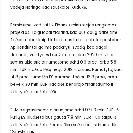
vedėja Neringa Radišauskaitė-Kudūkė.
Priminsime, kad tai tik Finansų ministerijos rengiamas
projektas. Taigi labai tikėtina, kad bus daug pakeitimų.
Tačiau dabar kaip tik tinkamas laikas pateikti pastabas.
Apibendrintai galime padaryti išvadą, kad pagal
dabartinį valstybės biudžeto projektą 2020 m. visai
žemės ūkio sričiai numatoma skirti 0,6 proc., arba 5,8
mln. EUR mažiau lėšų negu 2019 – aisiais. Numatyta, kad
4,8 proc. sumažės ES parama, tačiau 16,8 proc., arba
beveik 30 mln. EUR padidės bendrojo finansavimo ir
valstybės biudžeto lėšos.
ŽŪM asignavimams planuojama skirti 977,9 mln. EUR, iš
kurių ES biudžeto bus gauta 718 mln. EUR. Tuo tarpu iš
valstybės biudžeto žemės ūkio sričiai bus skiriama tik
124 mln. EUR.