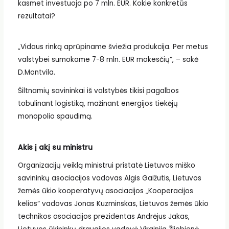
kasmet investuoja po 7 mln. EUR. Kokie konkretūs
rezultatai?
„Vidaus rinką aprūpiname šviežia produkcija. Per metus
valstybei sumokame 7-8 mln. EUR mokesčių“, – sakė
D.Montvila.
Šiltnamių savininkai iš valstybės tikisi pagalbos
tobulinant logistiką, mažinant energijos tiekėjų
monopolio spaudimą.
Akis į akį su ministru
Organizacijų veiklą ministrui pristatė Lietuvos miško
savininkų asociacijos vadovas Algis Gaižutis, Lietuvos
žemės ūkio kooperatyvų asociacijos „Kooperacijos
kelias“ vadovas Jonas Kuzminskas, Lietuvos žemės ūkio
technikos asociacijos prezidentas Andrėjus Jakas,