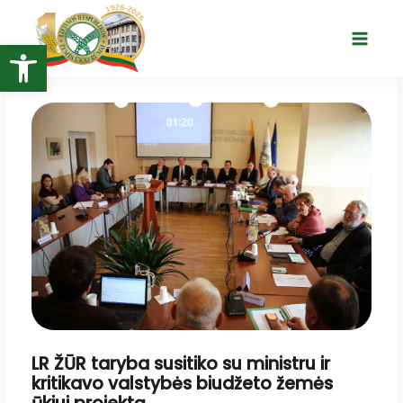
Pereiti
prie
Open toolbar
Main
turinio
Menu
LR ŽŪR taryba susitiko su ministru ir
kritikavo valstybės biudžeto žemės