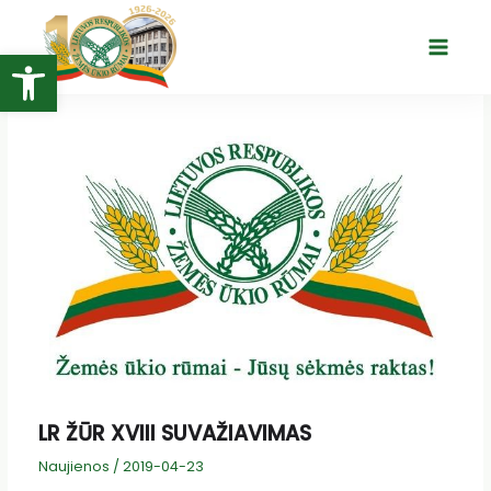
Pereiti
prie
Open toolbar
Main
turinio
Menu
LR ŽŪR XVIII SUVAŽIAVIMAS
Naujienos
/
2019-04-23