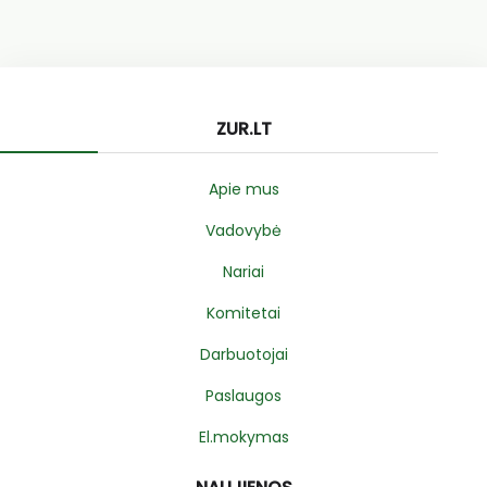
ZUR.LT
Apie mus
Vadovybė
Nariai
Komitetai
Darbuotojai
Paslaugos
El.mokymas