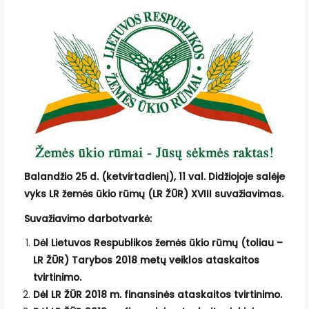
Balandžio 25 d. (ketvirtadienį), 11 val. Didžiojoje salėje
vyks LR žemės ūkio rūmų (LR ŽŪR) XVIII suvažiavimas.
Suvažiavimo darbotvarkė:
Dėl Lietuvos Respublikos žemės ūkio rūmų (toliau –
LR ŽŪR) Tarybos 2018 metų veiklos ataskaitos
tvirtinimo.
Dėl LR ŽŪR 2018 m. finansinės ataskaitos tvirtinimo.