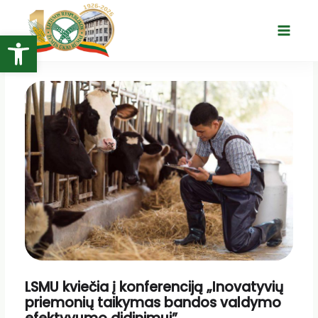
Pereiti
prie
Open toolbar
Main
turinio
Menu
LSMU kviečia į konferenciją „Inovatyvių
priemonių taikymas bandos valdymo