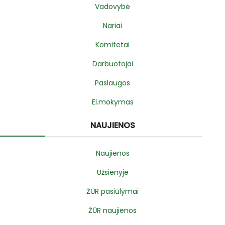
Vadovybė
Nariai
Komitetai
Darbuotojai
Paslaugos
El.mokymas
NAUJIENOS
Naujienos
Užsienyje
ŽŪR pasiūlymai
ŽŪR naujienos