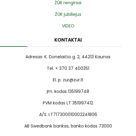
ŽŪR renginiai
ŽŪR jubiliejus
VIDEO
KONTAKTAI
Adresas: K. Donelaičio g. 2, 44213 Kaunas
Tel. + 370 37 400351
El. p. zur@zur.lt
Įm. kodas 135199748
PVM kodas LT 351997412
A/S. LT717300010002241806
AB Swedbank bankas, banko kodas 73000