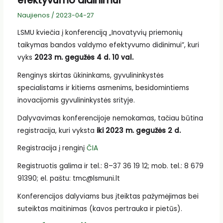
efektyvumo didinimui”
Naujienos
/
2023-04-27
LSMU kviečia į konferenciją „Inovatyvių priemonių
taikymas bandos valdymo efektyvumo didinimui”, kuri
vyks
2023 m. gegužės 4 d. 10 val.
Renginys skirtas ūkininkams, gyvulininkystės
specialistams ir kitiems asmenims, besidomintiems
inovacijomis gyvulininkystės srityje.
Dalyvavimas konferencijoje nemokamas, tačiau būtina
registracija, kuri vyksta
iki 2023 m. gegužės 2 d.
Registracija į renginį
ČIA
Registruotis galima ir tel.
: 8
–
37 36 19 12; mob. tel.: 8 679
91390;
e
l.
paštu: tmc@lsmuni.lt
Konferencijos d
alyvi
ams
bus įteiktas
pažymėjim
as
bei
suteiktas maitinimas (
kavos pertrauk
a
ir piet
ū
s
).