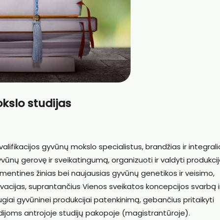
kslo studijas
alifikacijos gyvūnų mokslo specialistus, brandžias ir integrali
vūnų gerovę ir sveikatingumą, organizuoti ir valdyti produkci
amentines žinias bei naujausias gyvūnų genetikos ir veisimo,
novacijas, suprantančius Vienos sveikatos koncepcijos svarbą i
augiai gyvūninei produkcijai patenkinimą, gebančius pritaikyti
tudijoms antrojoje studijų pakopoje (magistrantūroje).