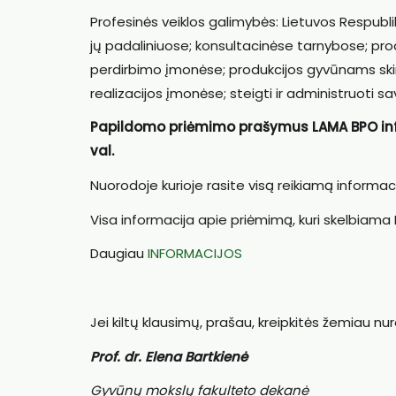
Profesinės veiklos galimybės: Lietuvos Respublik
jų padaliniuose; konsultacinėse tarnybose; pro
perdirbimo įmonėse; produkcijos gyvūnams skir
realizacijos įmonėse; steigti ir administruoti sav
Papildomo priėmimo prašymus LAMA BPO infor
val.
Nuorodoje kurioje rasite visą reikiamą informac
Visa informacija apie priėmimą, kuri skelbiama 
Daugiau
INFORMACIJOS
Jei kiltų klausimų, prašau, kreipkitės žemiau nu
Prof. dr. Elena Bartkienė
Gyvūnų mokslų fakulteto dekanė