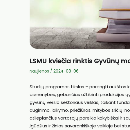
LSMU kviečia rinktis Gyvūnų mo
Naujienos
/
2024-08-06
Studijų programos tikslas – parengti aukštos kv
asmenybes, gebančias užtikrinti produkcijos gy
gyvūnų verslo sektoriaus veiklas, taikant fund
auginimo, laikymo, priežiūros, mitybos sričių i
atliepiančius vartotojų poreikio kokybiškai ir s
įgūdžius ir žinias savarankiškoje veikloje bei s