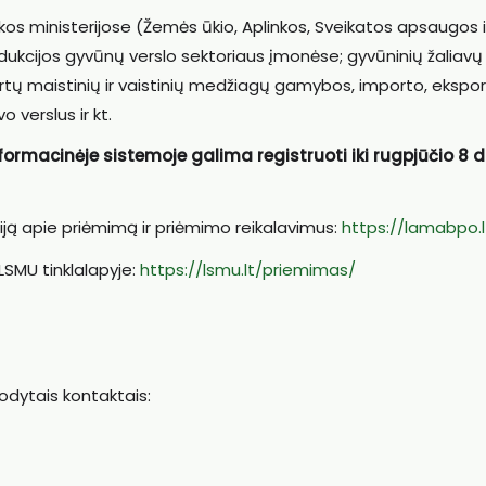
os ministerijose (Žemės ūkio, Aplinkos, Sveikatos apsaugos ir 
dukcijos gyvūnų verslo sektoriaus įmonėse; gyvūninių žaliavų
tų maistinių ir vaistinių medžiagų gamybos, importo, eksport
o verslus ir kt.
macinėje sistemoje galima registruoti iki rugpjūčio 8 d.
iją apie priėmimą ir priėmimo reikalavimus:
https://lamabpo.l
LSMU tinklalapyje:
https://lsmu.lt/priemimas/
rodytais kontaktais: