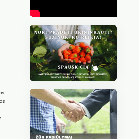
as
jos
r