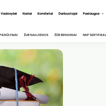
Vadovybė
Nariai
Komitetai
Darbuotojai
Paslaugos
 PASIŪLYMAI
ŽUR NAUJIENOS
ŽŪR RENGINIAI
NKP SERTIFIKA