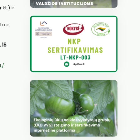
kt.) ir
o ir
 15
t/