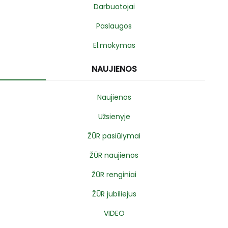
Darbuotojai
Paslaugos
El.mokymas
NAUJIENOS
Naujienos
Užsienyje
ŽŪR pasiūlymai
ŽŪR naujienos
ŽŪR renginiai
ŽŪR jubiliejus
VIDEO