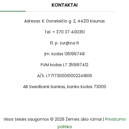
KONTAKTAI
Adresas: K. Donelaičio g. 2, 44213 Kaunas
Tel. + 370 37 400351
El. p. zur@zur.lt
Įm. kodas 135199748
PVM kodas LT 351997412
A/S. LT717300010002241806
AB Swedbank bankas, banko kodas 73000
Visos teisės saugomos © 2026 Žemės ūkio rūmai |
Privatumo
politika