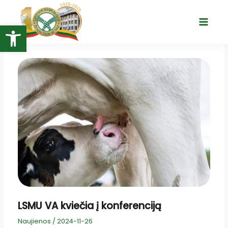
Pereiti
prie
Open toolbar
Main
turinio
Menu
LSMU VA kviečia į konferenciją
Naujienos
/
2024-11-26