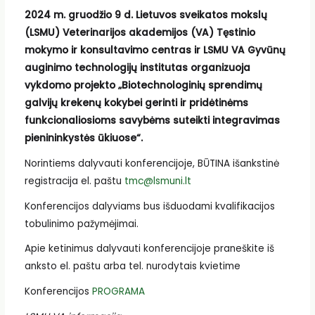
2024 m. gruodžio 9 d. Lietuvos sveikatos mokslų
(LSMU) Veterinarijos akademijos (VA) Tęstinio
mokymo ir konsultavimo centras ir LSMU VA Gyvūnų
auginimo technologijų institutas organizuoja
vykdomo projekto „Biotechnologinių sprendimų
galvijų krekenų kokybei gerinti ir pridėtinėms
funkcionaliosioms savybėms suteikti integravimas
pienininkystės ūkiuose“.
Norintiems dalyvauti konferencijoje, BŪTINA išankstinė
registracija el. paštu
tmc@lsmuni.lt
Konferencijos dalyviams bus išduodami kvalifikacijos
tobulinimo pažymėjimai.
Apie ketinimus dalyvauti konferencijoje praneškite iš
anksto el. paštu arba tel. nurodytais kvietime
Konferencijos
PROGRAMA