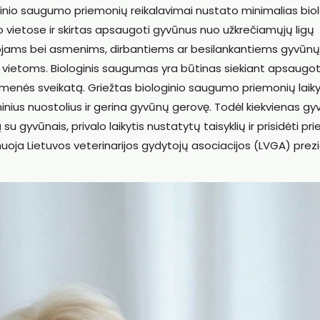
ginio saugumo priemonių reikalavimai nustato minimalias biol
ietose ir skirtas apsaugoti gyvūnus nuo užkrečiamųjų ligų
ytojams bei asmenims, dirbantiems ar besilankantiems gyvūnų
o vietoms. Biologinis saugumas yra būtinas siekiant apsaugot
suomenės sveikatą. Griežtas biologinio saugumo priemonių lai
nius nuostolius ir gerina gyvūnų gerovę. Todėl kiekvienas g
su gyvūnais, privalo laikytis nustatytų taisyklių ir prisidėti pri
oja Lietuvos veterinarijos gydytojų asociacijos (LVGA) prez