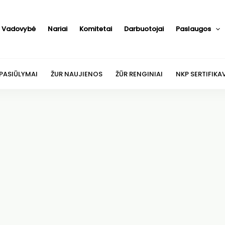
Vadovybė
Nariai
Komitetai
Darbuotojai
Paslaugos
 PASIŪLYMAI
ŽUR NAUJIENOS
ŽŪR RENGINIAI
NKP SERTIFIKA