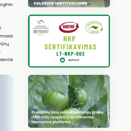
oginio
i
kymasis
yvūnų
e
identė