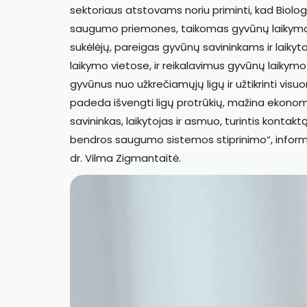
sektoriaus atstovams noriu priminti, kad Biolo
saugumo priemones, taikomas gyvūnų laikymo v
sukėlėjų, pareigas gyvūnų savininkams ir laik
laikymo vietose, ir reikalavimus gyvūnų laikym
gyvūnus nuo užkrečiamųjų ligų ir užtikrinti vi
padeda išvengti ligų protrūkių, mažina ekonomi
savininkas, laikytojas ir asmuo, turintis kontaktą 
bendros saugumo sistemos stiprinimo“, informu
dr. Vilma Zigmantaitė.