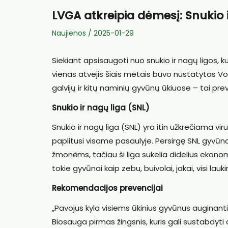
LVGA atkreipia dėmesį: Snukio 
Naujienos
/
2025-01-29
Siekiant apsisaugoti nuo snukio ir nagų ligos, k
vienas atvejis šiais metais buvo nustatytas Vo
galvijų ir kitų naminių gyvūnų ūkiuose – tai prev
Snukio ir nagų liga (SNL)
Snukio ir nagų liga (SNL) yra itin užkrečiama vir
paplitusi visame pasaulyje. Persirgę SNL gyvūnai i
žmonėms, tačiau ši liga sukelia didelius ekonomi
tokie gyvūnai kaip zebu, buivolai, jakai, visi lau
Rekomendacijos prevencijai
„Pavojus kyla visiems ūkinius gyvūnus auginant
Biosauga pirmas žingsnis, kuris gali sustabdyti a