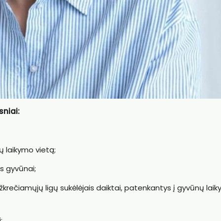
sniai:
 laikymo vietą;
os gyvūnai;
ų užkrečiamųjų ligų sukėlėjais daiktai, patenkantys į gyvūnų lai
;