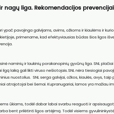
ir nagų liga. Rekomendacijos prevencijai
uri ypač pavojinga galvijams, avims, ožkoms ir kiaulėms ir kurio
kietijoje, primename, kad efektyviausias būdas šios ligos išv
encija.
usinė naminių ir laukinių porakanopinių gyvūnų liga. SNL plačiai
lgą laiką gali likti viruso nešiotojais. SNL nėra tiesiogiai pavo
nius nuostolius. SNL serga galvijai, ožkos, kiaulės, avys, taip 
kiniai atrajotojai bei šernai. Kupranugariai, lamos yra mažiau im
iems ūkiams, todėl dabar labai svarbu reaguoti ir apsisaugoti
rba bent prilėtinti ligos artėjimą. Todėl visiems gyvulininkyst