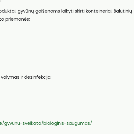
oduktai, gyvūnų gaišenoms laikyti skirti konteineriai, šalutinių
to priemonės;
valymas ir dezinfekcija;
rove/gyvunu-sveikata/biologinis-saugumas/