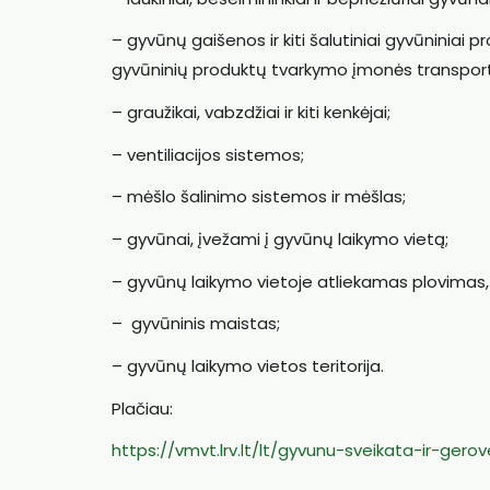
– gyvūnų gaišenos ir kiti šalutiniai gyvūniniai pr
gyvūninių produktų tvarkymo įmonės transpor
– graužikai, vabzdžiai ir kiti kenkėjai;
– ventiliacijos sistemos;
– mėšlo šalinimo sistemos ir mėšlas;
– gyvūnai, įvežami į gyvūnų laikymo vietą;
– gyvūnų laikymo vietoje atliekamas plovimas, 
– gyvūninis maistas;
– gyvūnų laikymo vietos teritorija.
Plačiau:
https://vmvt.lrv.lt/lt/gyvunu-sveikata-ir-ge