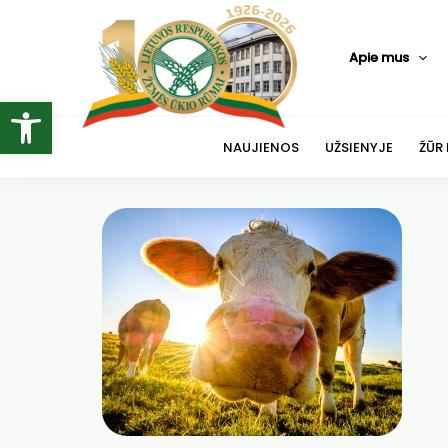
Pereiti
prie
Apie mus
turinio
Open toolbar
NAUJIENOS
UŽSIENYJE
ŽŪR