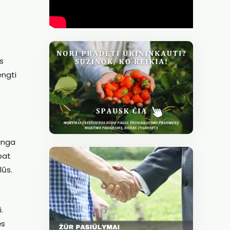
s
engti
jinga
pat
lūs.
.
ės