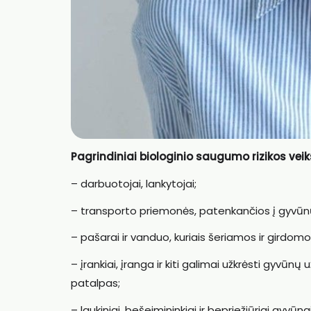
Pagrindiniai biologinio saugumo rizikos veik
– darbuotojai, lankytojai;
– transporto priemonės, patenkančios į gyvūnų
– pašarai ir vanduo, kuriais šeriamos ir girdom
– įrankiai, įranga ir kiti galimai užkrėsti gyvūn
patalpas;
– laukiniai, bešeimininkiai ir bepriežiūriai gyvūnai