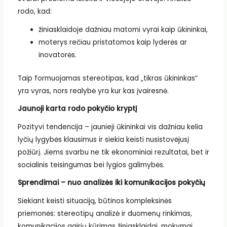
rodo, kad:
žiniasklaidoje dažniau matomi vyrai kaip ūkininkai,
moterys rečiau pristatomos kaip lyderės ar
inovatorės.
Taip formuojamas stereotipas, kad „tikras ūkininkas“
yra vyras, nors realybė yra kur kas įvairesnė.
Jaunoji karta rodo pokyčio kryptį
Pozityvi tendencija – jaunieji ūkininkai vis dažniau kelia
lyčių lygybės klausimus ir siekia keisti nusistovėjusį
požiūrį. Jiems svarbu ne tik ekonominiai rezultatai, bet ir
socialinis teisingumas bei lygios galimybės.
Sprendimai – nuo analizės iki komunikacijos pokyčių
Siekiant keisti situaciją, būtinos kompleksinės
priemonės: stereotipų analizė ir duomenų rinkimas,
komunikacijos gairių kūrimas žiniasklaidai, mokymai