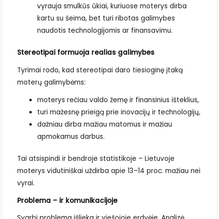
vyrauja smulkūs ūkiai, kuriuose moterys dirba
kartu su šeima, bet turi ribotas galimybes
naudotis technologijomis ar finansavimu.
Stereotipai formuoja realias galimybes
Tyrimai rodo, kad stereotipai daro tiesioginę įtaką
moterų galimybėms:
moterys rečiau valdo žemę ir finansinius išteklius,
turi mažesnę prieigą prie inovacijų ir technologijų,
dažniau dirba mažiau matomus ir mažiau
apmokamus darbus.
Tai atsispindi ir bendroje statistikoje – Lietuvoje
moterys vidutiniškai uždirba apie 13–14 proc. mažiau nei
vyrai.
Problema – ir komunikacijoje
Svarbi problema išlieka ir viešojoje erdvėje. Analizė