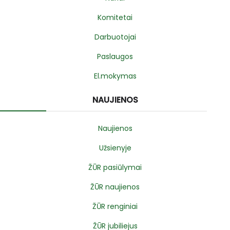
Komitetai
Darbuotojai
Paslaugos
El.mokymas
NAUJIENOS
Naujienos
Užsienyje
ŽŪR pasiūlymai
ŽŪR naujienos
ŽŪR renginiai
ŽŪR jubiliejus