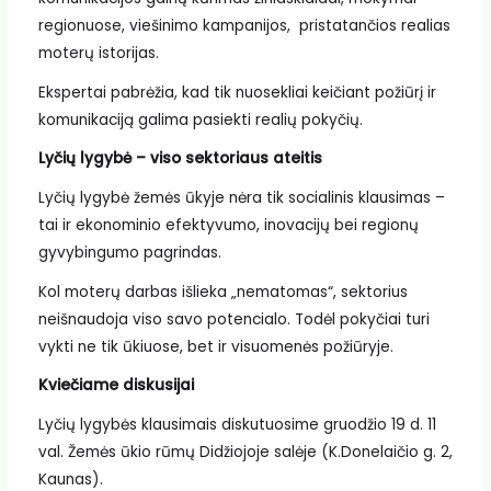
regionuose, viešinimo kampanijos, pristatančios realias
moterų istorijas.
Ekspertai pabrėžia, kad tik nuosekliai keičiant požiūrį ir
komunikaciją galima pasiekti realių pokyčių.
Lyčių lygybė – viso sektoriaus ateitis
Lyčių lygybė žemės ūkyje nėra tik socialinis klausimas –
tai ir ekonominio efektyvumo, inovacijų bei regionų
gyvybingumo pagrindas.
Kol moterų darbas išlieka „nematomas“, sektorius
neišnaudoja viso savo potencialo. Todėl pokyčiai turi
vykti ne tik ūkiuose, bet ir visuomenės požiūryje.
Kviečiame diskusijai
Lyčių lygybės klausimais diskutuosime gruodžio 19 d. 11
val. Žemės ūkio rūmų Didžiojoje salėje (K.Donelaičio g. 2,
Kaunas).