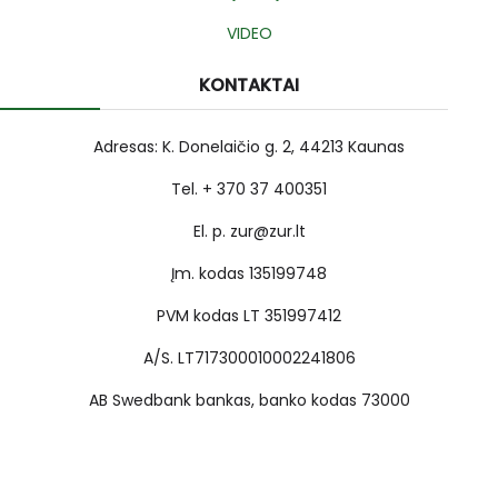
VIDEO
KONTAKTAI
Adresas: K. Donelaičio g. 2, 44213 Kaunas
Tel. + 370 37 400351
El. p. zur@zur.lt
Įm. kodas 135199748
PVM kodas LT 351997412
A/S. LT717300010002241806
AB Swedbank bankas, banko kodas 73000