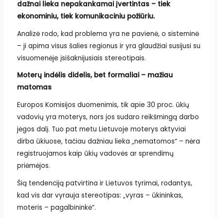
dažnai lieka nepakankamai įvertintas – tiek
ekonominiu, tiek komunikaciniu požiūriu.
Analizė rodo, kad problema yra ne pavienė, o sisteminė
– ji apima visus šalies regionus ir yra glaudžiai susijusi su
visuomenėje įsišaknijusiais stereotipais.
Moterų indėlis didelis, bet formaliai – mažiau
matomas
Europos Komisijos duomenimis, tik apie 30 proc. ūkių
vadovių yra moterys, nors jos sudaro reikšmingą darbo
jėgos dalį. Tuo pat metu Lietuvoje moterys aktyviai
dirba ūkiuose, tačiau dažniau lieka „nematomos“ – nėra
registruojamos kaip ūkių vadovės ar sprendimų
priėmėjos.
Šią tendenciją patvirtina ir Lietuvos tyrimai, rodantys,
kad vis dar vyrauja stereotipas: „vyras – ūkininkas,
moteris – pagalbininkė“.