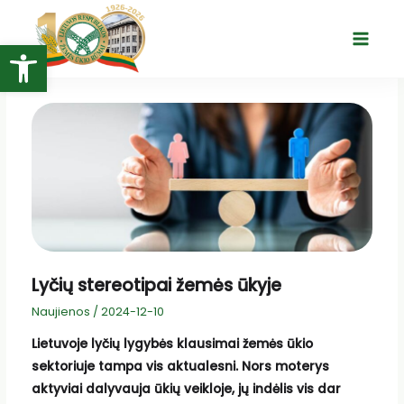
Pereiti
prie
Open toolbar
Main
turinio
Menu
Lyčių stereotipai žemės ūkyje
Naujienos
/
2024-12-10
Lietuvoje lyčių lygybės klausimai žemės ūkio
sektoriuje tampa vis aktualesni. Nors moterys
aktyviai dalyvauja ūkių veikloje, jų indėlis vis dar