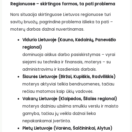
Regionuose – skirtingos formos, ta pati problema
Nors situacija skirtinguose Lietuvos regionuose turi
savitų bruožų, pagrindinė problema išlieka ta pati –
moterų darbas dažnai nuvertinamas.
Vidurio Lietuvoje (Kauno, Kėdainių, Panevėžio
regionai)
dominuoja aiškus darbo pasiskirstymas – vyrai
siejami su technika ir finansais, moterys – su
administravimu ir kasdieniais darbais.
Šiaurės Lietuvoje (Biržai, Kupiškis, Radviliškis)
moterys aktyviai telkia bendruomenes, tačiau
rečiau matomos kaip ūkių vadovės.
Vakarų Lietuvoje (Klaipėdos, Šilalės regionai)
moterys dažniau užsiima smulkiu verslu ir maisto
gamyba, tačiau jų veikla dažnai lieka
nepakankamai įvertinta.
Pietų Lietuvoje (Varėna, Šalčininkai, Alytus)