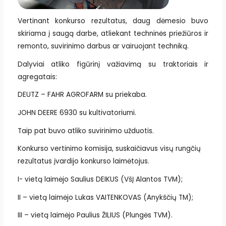
Vertinant konkurso rezultatus, daug dėmesio buvo
skiriama į saugą darbe, atliekant techninės priežiūros ir
remonto, suvirinimo darbus ar vairuojant techniką.
Dalyviai atliko figūrinį važiavimą su traktoriais ir
agregatais:
DEUTZ – FAHR AGROFARM su priekaba.
JOHN DEERE 6930 su kultivatoriumi.
Taip pat buvo atliko suvirinimo užduotis.
Konkurso vertinimo komisija, suskaičiavus visų rungčių
rezultatus įvardijo konkurso laimėtojus.
I- vietą laimėjo Saulius DEIKUS (VšĮ Alantos TVM);
II – vietą laimėjo Lukas VAITENKOVAS (Anykščių TM);
III – vietą laimėjo Paulius ŽILIUS (Plungės TVM).