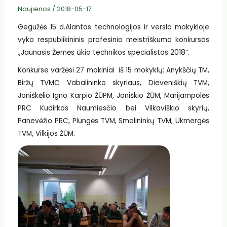
Naujienos
/
2018-05-17
Gegužės 15 d.Alantos technologijos ir verslo mokykloje
vyko respublikininis profesinio meistriškumo konkursas
,,Jaunasis Žemės ūkio technikos specialistas 2018”.
Konkurse varžėsi 27 mokiniai iš 15 mokyklų: Anykščių TM,
Biržų TVMC Vabalininko skyriaus, Dieveniškių TVM,
Joniškėlio Igno Karpio ŽŪPM, Joniškio ŽŪM, Marijampolės
PRC Kudirkos Naumiesčio bei Vilkaviškio skyrių,
Panevėžio PRC, Plungės TVM, Smalininkų TVM, Ukmergės
TVM, Vilkijos ŽŪM.