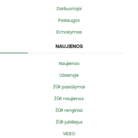
Darbuotojai
Paslaugos
El.mokymas
NAUJIENOS
Naujienos
Užsienyje
ŽŪR pasiūlymai
ŽŪR naujienos
ŽŪR renginiai
ŽŪR jubiliejus
VIDEO