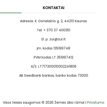
KONTAKTAI
Adresas: K. Donelaičio g. 2, 44213 Kaunas
Tel. + 370 37 400351
El. p. zur@zur.lt
Įm. kodas 135199748
PVM kodas LT 351997412
A/S. LT717300010002241806
AB Swedbank bankas, banko kodas 73000
Visos teisės saugomos © 2026 Žemės ūkio rūmai |
Privatumo