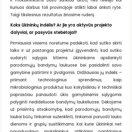
ir mokslininkams buvo sunkiau dirbti, nes reikėjo kai
kuriuos darbus toli provincijoje atlikti labai anksti ryte.
Taigi tikslesnius rezultatus žinosime rudenį.
Koks ūkininkų indėlis? Ar jie yra aktyvūs projekto
dalyviai, ar pasyvūs stebėtojai?
Pirmiausiai visiems norėtume padėkoti, kad sutiko skirti
laiko ir už pastangas projektui įgyvendinti, kad sutiko
sudaryti sąlygas kitiems ūkininkams apsilankyti
parodomųjų bandymų laukuose bei pasidalinti savo
gamybine patirtimi ir įžvalgomis. Didžiausias jų indėlis –
priimant technologinius sprendimus, kaip
mikrobiologinius produktus kuo kokybiškiau ir techniškai
paprasčiau panaudoti ūkio gamybinėmis sąlygomis
palyginti nedideliuose bandymų laukeliuose. Dėkojame
už prisiimtą atsakomybę, kad parodomųjų bandymų
laukai būtų tinkamai suženklinti, tinkamai paruošti lauko
dienoms ir grupių susitikimams. Kai kurie ūkininkai net
pavaduodavo mokslininkus atlikdami papildomus