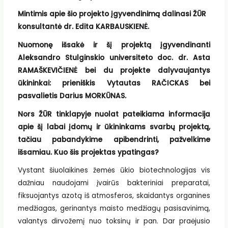
Mintimis apie šio projekto įgyvendinimą dalinasi ŽŪR
konsultantė dr. Edita KARBAUSKIENĖ.
Nuomonę išsakė ir šį projektą įgyvendinanti
Aleksandro Stulginskio universiteto doc. dr. Asta
RAMAŠKEVIČIENĖ bei
du projekte dalyvaujantys
ūkininkai: prieniškis Vytautas RAČICKAS bei
pasvalietis Darius MORKŪNAS.
Nors ŽŪR tinklapyje nuolat pateikiama informacija
apie šį labai įdomų ir ūkininkams svarbų projektą,
tačiau pabandykime apibendrinti, pažvelkime
išsamiau. Kuo šis projektas ypatingas?
Vystant šiuolaikines žemės ūkio biotechnologijas vis
dažniau naudojami įvairūs bakteriniai preparatai,
fiksuojantys azotą iš atmosferos, skaidantys organines
medžiagas, gerinantys maisto medžiagų pasisavinimą,
valantys dirvožemį nuo toksinų ir pan. Dar praėjusio