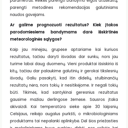
parametrus. Reikės parengti bandymo eigos ataskaitą,
parengti metodines rekomendacijas galutiniams
naudos gavėjams.
Ar galime prognozuoti rezultatus? Kiek įtakos
parodomiesiems bandymams darė išskirtinės
meteorologinės sąlygos?
Kaip jau minėjau, grupėse aptariame kai kuriuos
rezultatus, tačiau daryti išvadas dar sunku, nors jau
turime labai daug duomenų. Vieni produktai išsiskiria iš
kitų, tačiau dar palaukime galutinių ir gerokai tikslesnių
išvadų. Galiu pasakyti, kad itin didelių, stulbinančių
rezultatų nėra, nors tokių ir nesitikėjome. Ir negali tokių
būti. Tikimės, kad santykinai geresnius rezultatus
gausime mažiau derlingose žemėse. Sausros įtaka
akivaizdi. Kai temperatūra siekė apie 30 laipsnių
Celsijaus, reikėjo augalus purkšti, o mikrobiologiniams
produktams tai nepalanki aplinkybė. Dėl šios priežasties