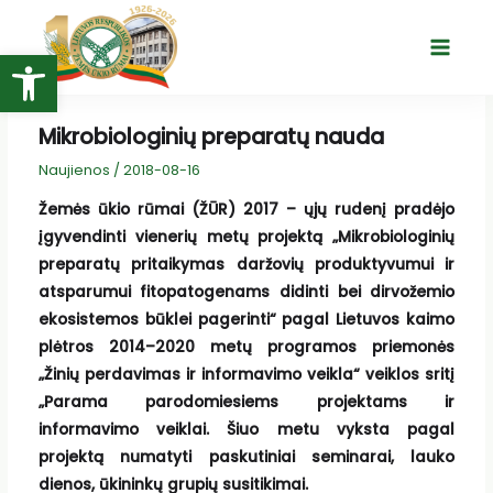
Pereiti
prie
Open toolbar
Main
turinio
Menu
Mikrobiologinių preparatų nauda
Naujienos
/
2018-08-16
Žemės ūkio rūmai (ŽŪR) 2017 – ųjų rudenį pradėjo
įgyvendinti vienerių metų projektą „Mikrobiologinių
preparatų pritaikymas daržovių produktyvumui ir
atsparumui fitopatogenams didinti bei dirvožemio
ekosistemos būklei pagerinti“ pagal Lietuvos kaimo
plėtros 2014–2020 metų programos priemonės
„Žinių perdavimas ir informavimo veikla“ veiklos sritį
„Parama parodomiesiems projektams ir
informavimo veiklai.
Šiuo metu v
yksta pagal
projektą numatyti paskutiniai seminarai, lauko
dienos, ūkininkų grupių susitikimai.