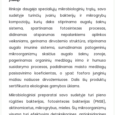
Rinkoje daugėja specialiųjų mikrobiologinių trąšų, savo
sudėtyje turinčių įvairių bakterijų ir mikrogrybų
kompozicijų, kurių dėka stiprinama augalų šaknų
sistema, spartinamas fotosintezės procesas,
didinamas atsparumas nepalankiems aplinkos
veiksniams, gerinama dirvožemio struktūra, stiprinama
augalo imuninė sistema, sumažinamas patogeninių
mikroorganizmų skaičius augalo šaknų zonoje,
pagerinamas organinių medžiagų irimo ir humuso
susidarymo procesas, padidinamas maisto medžiagų
pasisavinimo koeficientas, o ypač fosforo junginių
mažiau našiuose dirvožemiuose. Dalis šių produktų
sertifikuota ekologinės gamybos ūkiams.
Mikrobiologiniai preparatai savo sudėtyje turi pieno
rūgšties bakterijas, fotosintezės bakterijas (PNSB),
aktinomicetus, mikrogrybus, mieles. Šių mikroorganizmų
visuma turi efektyvias detoksikacines, antioksidacines