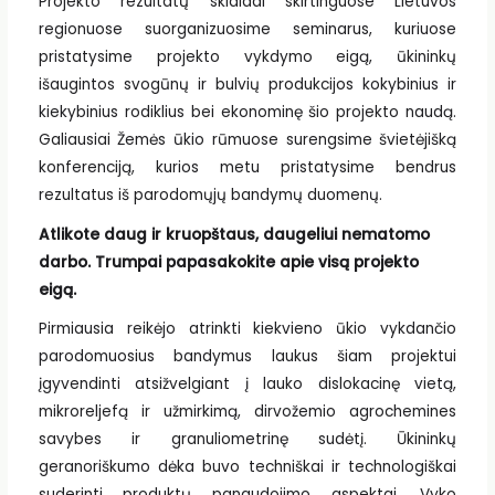
Projekto rezultatų sklaidai skirtinguose Lietuvos
regionuose suorganizuosime seminarus, kuriuose
pristatysime projekto vykdymo eigą, ūkininkų
išaugintos svogūnų ir bulvių produkcijos kokybinius ir
kiekybinius rodiklius bei ekonominę šio projekto naudą.
Galiausiai Žemės ūkio rūmuose surengsime švietėjišką
konferenciją, kurios metu pristatysime bendrus
rezultatus iš parodomųjų bandymų duomenų.
Atlikote daug ir kruopštaus, daugeliui nematomo
darbo. Trumpai papasakokite apie visą projekto
eigą.
Pirmiausia reikėjo atrinkti kiekvieno ūkio vykdančio
parodomuosius bandymus laukus šiam projektui
įgyvendinti atsižvelgiant į lauko dislokacinę vietą,
mikroreljefą ir užmirkimą, dirvožemio agrochemines
savybes ir granuliometrinę sudėtį. Ūkininkų
geranoriškumo dėka buvo techniškai ir technologiškai
suderinti produktų panaudojimo aspektai. Vyko