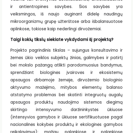
ir antientropines savybes. Šios savybės yra
veiksmingos, iš naujo auginant didelę naudingų
mikroorganizmų grupę užterštose arba išbalansuotose
aplinkose, tokiose kaip nederlingi dirvožemiai.
Taigi kokių tikslų siekiate vykdydami šį projektą?
Projekto pagrindinis tikslas – sujungus konsultavimo ir
žemės ūkio veiklos subjektų žinias, galimybes ir patirtį
bei mokslo pažangą atlikti parodomuosius bandymus,
sprendžiant biologinės įvairovės ir ekosistemų
apsaugos dirbamoje žemėje, dirvožemio biologinio
aktyvumo mažėjimo, mitybos elementų balanso
atstatymo problemas bei skatinti integruotų augalų
apsaugos produktų naudojimo sistemos diegimą
skirtingo intensyvumo daržininkystės ūkiuose
(intensyvios gamybos ir ūkiuose sertifikuotuose pagal
nacionalinės kokybės produktų ir ekologinės gamybos
reikalavimus): mažiau palankiose ir palankiose