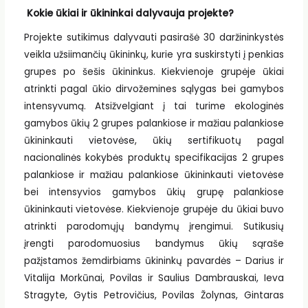
Kokie ūkiai ir ūkininkai dalyvauja projekte?
Projekte sutikimus dalyvauti pasirašė 30 daržininkystės
veikla užsiimančių ūkininkų, kurie yra suskirstyti į penkias
grupes po šešis ūkininkus. Kiekvienoje grupėje ūkiai
atrinkti pagal ūkio dirvožemines sąlygas bei gamybos
intensyvumą. Atsižvelgiant į tai turime ekologinės
gamybos ūkių 2 grupes palankiose ir mažiau palankiose
ūkininkauti vietovėse, ūkių sertifikuotų pagal
nacionalinės kokybės produktų specifikacijas 2 grupes
palankiose ir mažiau palankiose ūkininkauti vietovėse
bei intensyvios gamybos ūkių grupę palankiose
ūkininkauti vietovėse. Kiekvienoje grupėje du ūkiai buvo
atrinkti parodomųjų bandymų įrengimui. Sutikusių
įrengti parodomuosius bandymus ūkių sąraše
pažįstamos žemdirbiams ūkininkų pavardės – Darius ir
Vitalija Morkūnai, Povilas ir Saulius Dambrauskai, Ieva
Stragyte, Gytis Petrovičius, Povilas Žolynas, Gintaras