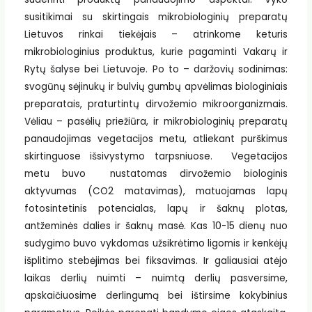
susitikimai su skirtingais mikrobiologinių preparatų
Lietuvos rinkai tiekėjais – atrinkome keturis
mikrobiologinius produktus, kurie pagaminti Vakarų ir
Rytų šalyse bei Lietuvoje. Po to – daržovių sodinimas:
svogūnų sėjinukų ir bulvių gumbų apvėlimas biologiniais
preparatais, praturtintų dirvožemio mikroorganizmais.
Vėliau – pasėlių priežiūra, ir mikrobiologinių preparatų
panaudojimas vegetacijos metu, atliekant purškimus
skirtinguose išsivystymo tarpsniuose. Vegetacijos
metu buvo nustatomas dirvožemio biologinis
aktyvumas (CO2 matavimas), matuojamas lapų
fotosintetinis potencialas, lapų ir šaknų plotas,
antžeminės dalies ir šaknų masė. Kas 10-15 dienų nuo
sudygimo buvo vykdomas užsikrėtimo ligomis ir kenkėjų
išplitimo stebėjimas bei fiksavimas. Ir galiausiai atėjo
laikas derlių nuimti – nuimtą derlių pasversime,
apskaičiuosime derlingumą bei ištirsime kokybinius