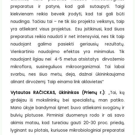
preparatus ir patyrė, kad gali sutaupyti. Taigi
kiekvienam reikia beveik įrodyti, kad tai gali būti
naudinga. Tačiau tai – ne tik šio projekto veiksnys, taip
yra atliekant visus projektus. Esu įsitikinusi, kad šiuos
preparatus reikia naudoti ir net intensyviai, nes tik taip
naudojant galima pasiekti geriausių rezultatų.
Vienkartinio naudojimo efektas yra minimalus. Tik
naudojant ilgiau nei 4-5 metus atsistatys dirvožemio
mikroflora, susireguliuos mikroorganizmai. Tai labai
svarbu, nes šiuo metu, deja, dažnai ūkininkaujama
alinant dirvožemį. Taip einama link aklavietės“
Vytautas RAČICKAS, ūkininkas (Prienų r.)
: „Tai, ką
girdėjau iš mokslininkų bei specialistų, man patiko.
Mano ūkyje bandymai šįmet buvo atliekami svogūnų ir
bulvių plotuose. Pirminiai duomenys rodo ir aš savo
akimis matau, kad turėčiau gauti 20-30 proc. priedą,
lyginant su plotais, kuriuose mikrobiologiniai preparatai