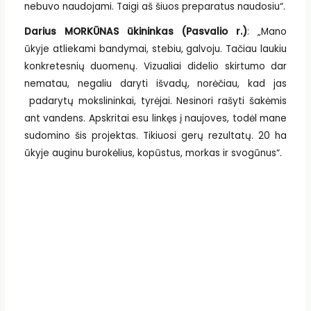
nebuvo naudojami. Taigi aš šiuos preparatus naudosiu“.
Darius MORKŪNAS ūkininkas (Pasvalio r.)
: „Mano
ūkyje atliekami bandymai, stebiu, galvoju. Tačiau laukiu
konkretesnių duomenų. Vizualiai didelio skirtumo dar
nematau, negaliu daryti išvadų, norėčiau, kad jas
padarytų mokslininkai, tyrėjai. Nesinori rašyti šakėmis
ant vandens. Apskritai esu linkęs į naujoves, todėl mane
sudomino šis projektas. Tikiuosi gerų rezultatų. 20 ha
ūkyje auginu burokėlius, kopūstus, morkas ir svogūnus“.