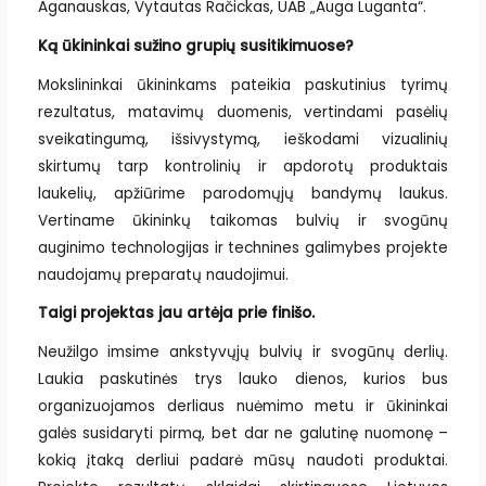
Aganauskas, Vytautas Račickas, UAB „Auga Luganta“.
Ką ūkininkai sužino grupių susitikimuose?
Mokslininkai ūkininkams pateikia paskutinius tyrimų
rezultatus, matavimų duomenis, vertindami pasėlių
sveikatingumą, išsivystymą, ieškodami vizualinių
skirtumų tarp kontrolinių ir apdorotų produktais
laukelių, apžiūrime parodomųjų bandymų laukus.
Vertiname ūkininkų taikomas bulvių ir svogūnų
auginimo technologijas ir technines galimybes projekte
naudojamų preparatų naudojimui.
Taigi projektas jau artėja prie finišo.
Neužilgo imsime ankstyvųjų bulvių ir svogūnų derlių.
Laukia paskutinės trys lauko dienos, kurios bus
organizuojamos derliaus nuėmimo metu ir ūkininkai
galės susidaryti pirmą, bet dar ne galutinę nuomonę –
kokią įtaką derliui padarė mūsų naudoti produktai.