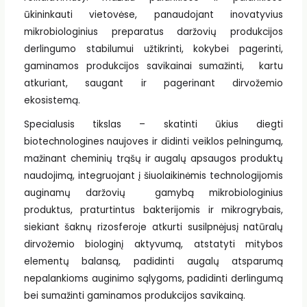
ūkininkauti vietovėse, panaudojant inovatyvius
mikrobiologinius preparatus daržovių produkcijos
derlingumo stabilumui užtikrinti, kokybei pagerinti,
gaminamos produkcijos savikainai sumažinti, kartu
atkuriant, saugant ir pagerinant dirvožemio
ekosistemą.
Specialusis tikslas – skatinti ūkius diegti
biotechnologines naujoves ir didinti veiklos pelningumą,
mažinant cheminių trąšų ir augalų apsaugos produktų
naudojimą, integruojant į šiuolaikinėmis technologijomis
auginamų daržovių gamybą mikrobiologinius
produktus, praturtintus bakterijomis ir mikrogrybais,
siekiant šaknų rizosferoje atkurti susilpnėjusį natūralų
dirvožemio biologinį aktyvumą, atstatyti mitybos
elementų balansą, padidinti augalų atsparumą
nepalankioms auginimo sąlygoms, padidinti derlingumą
bei sumažinti gaminamos produkcijos savikainą.