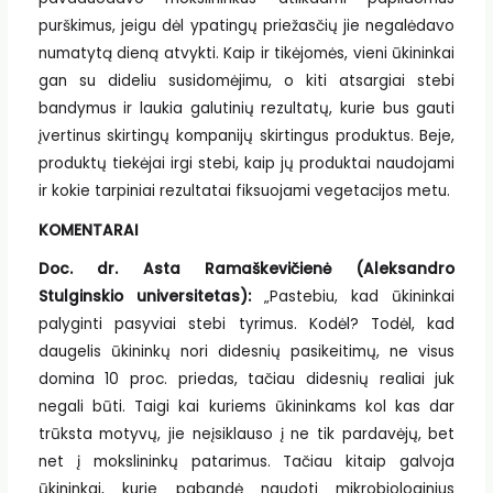
purškimus, jeigu dėl ypatingų priežasčių jie negalėdavo
numatytą dieną atvykti. Kaip ir tikėjomės, vieni ūkininkai
gan su dideliu susidomėjimu, o kiti atsargiai stebi
bandymus ir laukia galutinių rezultatų, kurie bus gauti
įvertinus skirtingų kompanijų skirtingus produktus. Beje,
produktų tiekėjai irgi stebi, kaip jų produktai naudojami
ir kokie tarpiniai rezultatai fiksuojami vegetacijos metu.
KOMENTARAI
Doc. dr. Asta Ramaškevičienė (Aleksandro
Stulginskio universitetas):
„Pastebiu, kad ūkininkai
palyginti pasyviai stebi tyrimus. Kodėl? Todėl, kad
daugelis ūkininkų nori didesnių pasikeitimų, ne visus
domina 10 proc. priedas, tačiau didesnių realiai juk
negali būti. Taigi kai kuriems ūkininkams kol kas dar
trūksta motyvų, jie neįsiklauso į ne tik pardavėjų, bet
net į mokslininkų patarimus. Tačiau kitaip galvoja
ūkininkai, kurie pabandė naudoti mikrobiologinius