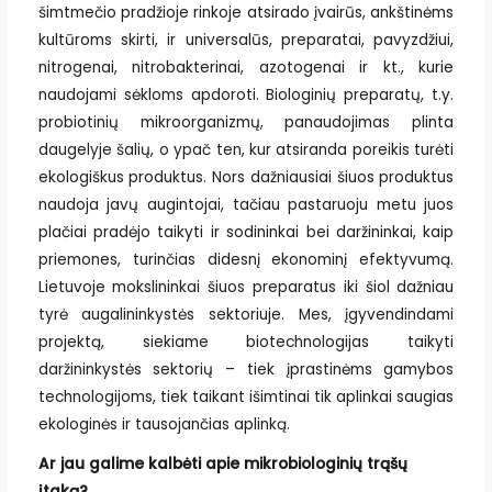
šimtmečio pradžioje rinkoje atsirado įvairūs, ankštinėms
kultūroms skirti, ir universalūs, preparatai, pavyzdžiui,
nitrogenai, nitrobakterinai, azotogenai ir kt., kurie
naudojami sėkloms apdoroti. Biologinių preparatų, t.y.
probiotinių mikroorganizmų, panaudojimas plinta
daugelyje šalių, o ypač ten, kur atsiranda poreikis turėti
ekologiškus produktus. Nors dažniausiai šiuos produktus
naudoja javų augintojai, tačiau pastaruoju metu juos
plačiai pradėjo taikyti ir sodininkai bei daržininkai, kaip
priemones, turinčias didesnį ekonominį efektyvumą.
Lietuvoje mokslininkai šiuos preparatus iki šiol dažniau
tyrė augalininkystės sektoriuje. Mes, įgyvendindami
projektą, siekiame biotechnologijas taikyti
daržininkystės sektorių – tiek įprastinėms gamybos
technologijoms, tiek taikant išimtinai tik aplinkai saugias
ekologinės ir tausojančias aplinką.
Ar jau galime kalbėti apie mikrobiologinių trąšų
įtaką?