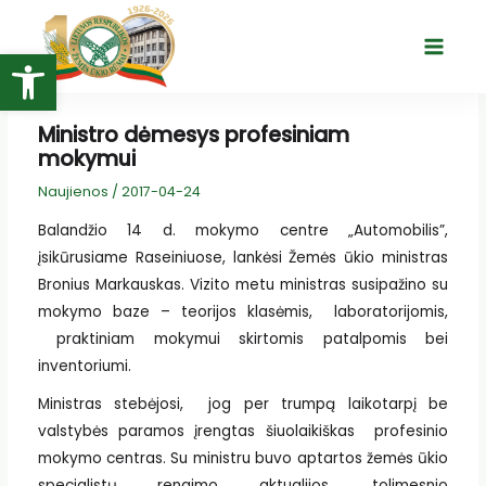
Pereiti
prie
Open toolbar
Main
turinio
Menu
Ministro dėmesys profesiniam
mokymui
Naujienos
/
2017-04-24
Balandžio 14 d. mokymo centre „Automobilis”,
įsikūrusiame Raseiniuose, lankėsi Žemės ūkio ministras
Bronius Markauskas. Vizito metu ministras susipažino su
mokymo baze – teorijos klasėmis, laboratorijomis,
praktiniam mokymui skirtomis patalpomis bei
inventoriumi.
Ministras stebėjosi, jog per trumpą laikotarpį be
valstybės paramos įrengtas šiuolaikiškas profesinio
mokymo centras. Su ministru buvo aptartos žemės ūkio
specialistų rengimo aktualijos, tolimesnio