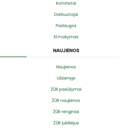
Komitetai
Darbuotojai
Paslaugos
El.mokymas
NAUJIENOS
Naujienos
Užsienyje
ŽŪR pasiūlymai
ŽŪR naujienos
ŽŪR renginiai
ŽŪR jubiliejus