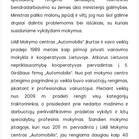
bendradarbiavimo su žemės ūkio ministerija galimybės.
Ministras paliko malonų įspūdį ir viltį, jog nuo šiol galime
drąsiai dalintis problemomis bei iššūkiais, su kuriais
susiduriame vykdydami mokymus.
UAB Mokymo centras „Automobilis“ įkurtas ir savo veiklą
pradėjo 1989 metais kaip pirmoji privati vairavimo
mokykla ir kooperatyvas Lietuvoje. Atkūrus Lietuvos
nepriklausomybę kooperatyvas pervadintas į S.
Girdžiaus firmą „Automobilis“. Nuo pat mokymo centro
įsteigimo pagrindinė jo veikla buvo vairuotojų rengimas,
įskaitant ir profesionalius vairuotojus. Plečiant veiklą
nuo 2009 m. pradėti rengti visų kategorijų
traktorininkai, o prisidedant prie nedarbo mažinimo ir
darbuotojų perkvalifikavimo pradėtas vykdyti ir kitų
specialybių profesinis mokymas. Šiandien mokymo
įstaigoje, kuri nuo 2011 m. pervadinta į UAB Mokymo
centras „Automobilis“, jau rengiama daugiau kaip 40