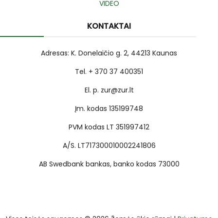
VIDEO
KONTAKTAI
Adresas: K. Donelaičio g. 2, 44213 Kaunas
Tel. + 370 37 400351
El. p. zur@zur.lt
Įm. kodas 135199748
PVM kodas LT 351997412
A/S. LT717300010002241806
AB Swedbank bankas, banko kodas 73000