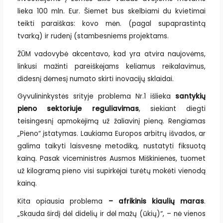
lieka 100 mln. Eur. Šiemet bus skelbiami du kvietimai
teikti paraiškas: kovo mėn. (pagal supaprastintą
tvarką) ir rudenį (stambesniems projektams.
ŽŪM vadovybė akcentavo, kad yra atvira naujovėms,
linkusi mažinti pareiškėjams keliamus reikalavimus,
didesnį dėmesį numato skirti inovacijų sklaidai.
Gyvulininkystės srityje problema Nr.1 išlieka
santykių
pieno sektoriuje reguliavimas
, siekiant diegti
teisingesnį apmokėjimą už žaliavinį pieną. Rengiamas
„Pieno“ įstatymas. Laukiama Europos arbitrų išvados, ar
galima taikyti laisvesnę metodiką, nustatyti fiksuotą
kainą. Pasak viceministrės Ausmos Miškinienės, tuomet
už kilogramą pieno visi supirkėjai turėtų mokėti vienodą
kainą.
Kita opiausia problema
– afrikinis kiaulių maras
.
„Skauda širdį dėl didelių ir dėl mažų (ūkių)“, – nė vienos