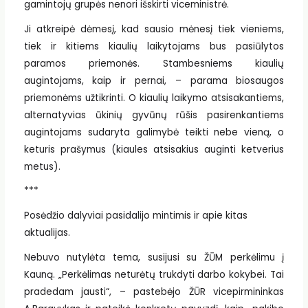
gamintojų grupės nenori išskirti viceministrė.
Ji atkreipė dėmesį, kad sausio mėnesį tiek vieniems,
tiek ir kitiems kiaulių laikytojams bus pasiūlytos
paramos priemonės. Stambesniems kiaulių
augintojams, kaip ir pernai, – parama biosaugos
priemonėms užtikrinti. O kiaulių laikymo atsisakantiems,
alternatyvias ūkinių gyvūnų rūšis pasirenkantiems
augintojams sudaryta galimybė teikti nebe vieną, o
keturis prašymus (kiaules atsisakius auginti ketverius
metus).
***
Posėdžio dalyviai pasidalijo mintimis ir apie kitas
aktualijas.
Nebuvo nutylėta tema, susijusi su ŽŪM perkėlimu į
Kauną. „Perkėlimas neturėtų trukdyti darbo kokybei. Tai
pradedam jausti“, – pastebėjo ŽŪR vicepirmininkas