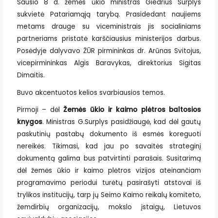
Sausio 8 d. žemės ūkio ministras Giedrius Surplys
sukvietė Patariamąją tarybą. Prasidedant naujiems
metams drauge su viceministrais jis socialiniams
partneriams pristatė karščiausius ministerijos darbus.
Posėdyje dalyvavo ŽŪR pirmininkas dr. Arūnas Svitojus,
vicepirmininkas Algis Baravykas, direktorius Sigitas
Dimaitis.
Buvo akcentuotos kelios svarbiausios temos.
Pirmoji – dėl
Žemės ūkio ir kaimo plėtros baltosios
knygos
. Ministras G.Surplys pasidžiaugė, kad dėl gautų
paskutinių pastabų dokumento iš esmės koreguoti
nereikės. Tikimasi, kad jau po savaitės strateginį
dokumentą galima bus patvirtinti parašais. Susitarimą
dėl žemės ūkio ir kaimo plėtros vizijos ateinančiam
programavimo periodui turėtų pasirašyti atstovai iš
trylikos institucijų, tarp jų Seimo Kaimo reikalų komiteto,
žemdirbių organizacijų, mokslo įstaigų, Lietuvos