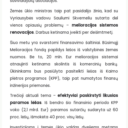
savivaldybių asociacijos.
Žemės ūkio ministras taip pat pasidalijo žinia, kad su
Vyriausybės vadovu Sauliumi Skverneliu sutarta dėl
vienos opiausių problemų –
melioracijos sistemos
renovacijos
. Darbus ketinama įveikti per dešimtmetį.
Šiuo metu yra svarstomi finansavimo šaltiniai. Būsimąjį
Melioracijos fondą papildys lėšos iš valstybinės žemės
nuomos. Be to, 20 mln. Eur melioracijos sistemai
atnaujinti ketinama skolintis iš komercinių bankų.
Ūkininkams bus pasiūlyta pasitelkti lėšas iš Kaimo
plėtros programos (KPP), taip pat numatytos finansų
inžinerijos priemonės.
Trečioji aktuali tema –
efektyviai paskirstyti likusias
paramos lėšas
. Iš bendro šio finansinio periodo KPP
voko (2,1 mlrd. Eur) paramos sutarčių sudaryta už 60
proc. lėšų, išmokėta 40 proc. visų lėšų.
Investicijoms į žemės ūkio valdas dvejiems metams