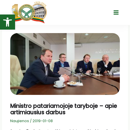
Pereiti
prie
Open toolbar
Main
turinio
Menu
Ministro patariamojoje taryboje – apie
artimiausius darbus
Naujienos
/
2019-01-08