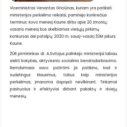
Viceministras Venantas Griciūnas, kuriam yra patikėti
ministerijos perkėlimo reikalai, paminėjo konkrečius
terminus: kovo mėnesį Kaune dirbs apie 20 žmonių;
vasario mėnesį bus skelbiamas viešųjų pirkimų
konkursas dėl patalpų; 2020 m. sausį–vasarį ŽŪM įsikurs
Kaune.
ŽŪR pirmininkas dr. A.Svitojus palinkėjo ministerijai labiau
siekti kokybės, aktyvesnio socialinio bendradarbiavimo.
Remdamasis savo patirtimi jis patikino, kad ir
sudėtingus klausimus, tokius kaip ministerijos
perkėlimas, įmanoma išspręsti nevilkinant. Tinkamai
pasiruošus ir efektyviai dirbant pakaktų ir dviejų
mėnesių.