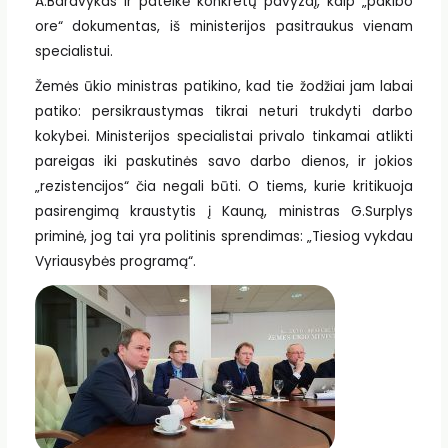
A.Baravykas ir pateikė konkretų pavyzdį, kaip „pakibo
ore“ dokumentas, iš ministerijos pasitraukus vienam
specialistui.
Žemės ūkio ministras patikino, kad tie žodžiai jam labai
patiko: persikraustymas tikrai neturi trukdyti darbo
kokybei. Ministerijos specialistai privalo tinkamai atlikti
pareigas iki paskutinės savo darbo dienos, ir jokios
„rezistencijos“ čia negali būti. O tiems, kurie kritikuoja
pasirengimą kraustytis į Kauną, ministras G.Surplys
priminė, jog tai yra politinis sprendimas: „Tiesiog vykdau
Vyriausybės programą“.