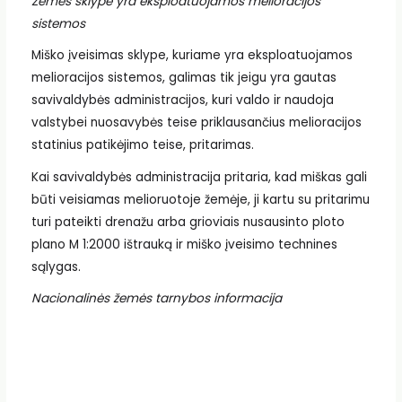
Žemės sklype yra eksploatuojamos melioracijos
sistemos
Miško įveisimas sklype, kuriame yra eksploatuojamos
melioracijos sistemos, galimas tik jeigu yra gautas
savivaldybės administracijos, kuri valdo ir naudoja
valstybei nuosavybės teise priklausančius melioracijos
statinius patikėjimo teise, pritarimas.
Kai savivaldybės administracija pritaria, kad miškas gali
būti veisiamas melioruotoje žemėje, ji kartu su pritarimu
turi pateikti drenažu arba grioviais nusausinto ploto
plano M 1:2000 ištrauką ir miško įveisimo technines
sąlygas.
Nacionalinės žemės tarnybos informacija