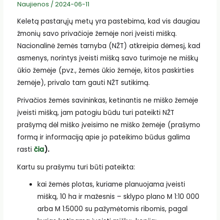
Naujienos
/
2024-06-11
Keletą pastarųjų metų yra pastebima, kad vis daugiau
žmonių savo privačioje žemėje nori įveisti mišką.
Nacionalinė žemės tarnyba (NŽT) atkreipia dėmesį, kad
asmenys, norintys įveisti mišką savo turimoje ne miškų
ūkio žemėje (pvz., žemės ūkio žemėje, kitos paskirties
žemėje), privalo tam gauti NŽT sutikimą.
Privačios žemės savininkas, ketinantis ne miško žemėje
įveisti mišką, jam patogiu būdu turi pateikti NŽT
prašymą dėl miško įveisimo ne miško žemėje (prašymo
formą ir informaciją apie jo pateikimo būdus galima
rasti
čia
).
Kartu su prašymu turi būti pateikta:
kai žemės plotas, kuriame planuojama įveisti
mišką, 10 ha ir mažesnis – sklypo plano M 1:10 000
arba M 1:5000 su pažymėtomis ribomis, pagal