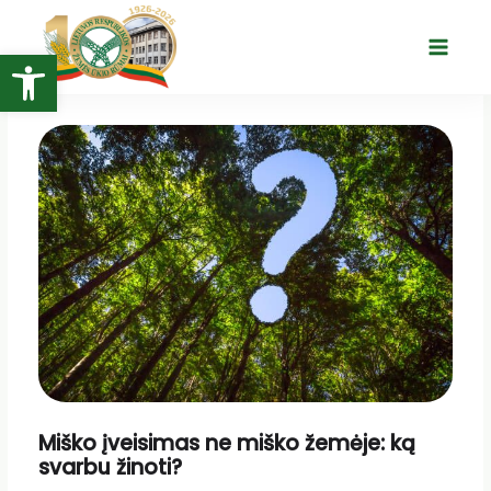
Pereiti
prie
Open toolbar
Main
turinio
Menu
Miško įveisimas ne miško žemėje: ką
svarbu žinoti?