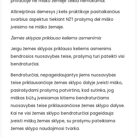
privačioje ne miško žemėje teikia nemokamai.
Atkreiptinas dėmesys į kelis praktikoje pasitaikančius
svarbius aspektus tiekiant NŽT prašymą dėl miško
įveisimo ne miško žemėje.
Žemės sklypas priklauso keliems asmenimis
Jeigu žemės sklypas priklauso keliems asmenims
bendrosios nuosavybės teise, prašymą turi pateikti visi
bendraturčiai.
Bendraturčiai, nepageidaujantys jiems nuosavybės
teise priklausančioje žemės sklypo dalyje įveisti miško,
pasirašydami prašymą patvirtina, kad sutinka, jog
miškas būtų įveisiamas kitiems bendraturčiams
nuosavybės teise priklausančiose žemės sklypo dalyse.
Kai ne visi žemės sklypo bendraturčiai pageidauja
įveisti mišką žemės sklype, su prašymu pateikiama
žemės sklypo naudojimosi tvarka.