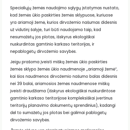
Specialiųjų žemės naudojimo sąlygų įstatymas nustato,
kad žemės ūkio paskirties žemės sklypuose, kuriuose
yra ariamoji žemė, kurios dirvožemio našumas didesnis
už vidutinį šalyje, turi būti naudojama taip, kad
nesumažėtų jos plotas, išskyrus ekologiškai
nuskurdintas gamtinio karkaso teritorijas, ir
nepablogėtų dirvožemio savybės.
Jeigu prašoma įveisti mišką žemės ūkio paskirties
žemės sklypo žemės ūkio naudmenoje ,,ariamoji žemė“,
kai šios naudmenos dirvožemio našumo balas didesnis
nei 39 balai, ariamosios žemės naudmenose mišką
įveisti draudžiama (išskyrus ekologiškai nuskurdintose
gamtinio karkaso teritorijose kompleksiškai įvertinus
teritorijų planavimo dokumentų sprendinius), kadangi
dėl to sumažėtų jos plotas bei galimai pablogėtų
dirvožemio savybės.