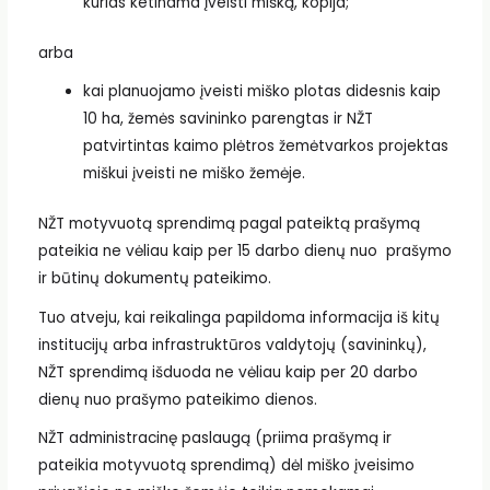
kurias ketinama įveisti mišką, kopija;
arba
kai planuojamo įveisti miško plotas didesnis kaip
10 ha, žemės savininko parengtas ir NŽT
patvirtintas kaimo plėtros žemėtvarkos projektas
miškui įveisti ne miško žemėje.
NŽT motyvuotą sprendimą pagal pateiktą prašymą
pateikia ne vėliau kaip per 15 darbo dienų nuo prašymo
ir būtinų dokumentų pateikimo.
Tuo atveju, kai reikalinga papildoma informacija iš kitų
institucijų arba infrastruktūros valdytojų (savininkų),
NŽT sprendimą išduoda ne vėliau kaip per 20 darbo
dienų nuo prašymo pateikimo dienos.
NŽT administracinę paslaugą (priima prašymą ir
pateikia motyvuotą sprendimą) dėl miško įveisimo