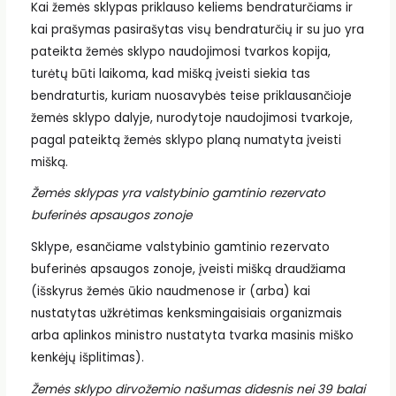
Kai žemės sklypas priklauso keliems bendraturčiams ir
kai prašymas pasirašytas visų bendraturčių ir su juo yra
pateikta žemės sklypo naudojimosi tvarkos kopija,
turėtų būti laikoma, kad mišką įveisti siekia tas
bendraturtis, kuriam nuosavybės teise priklausančioje
žemės sklypo dalyje, nurodytoje naudojimosi tvarkoje,
pagal pateiktą žemės sklypo planą numatyta įveisti
mišką.
Žemės sklypas yra valstybinio gamtinio rezervato
buferinės apsaugos zonoje
Sklype, esančiame valstybinio gamtinio rezervato
buferinės apsaugos zonoje, įveisti mišką draudžiama
(išskyrus žemės ūkio naudmenose ir (arba) kai
nustatytas užkrėtimas kenksmingaisiais organizmais
arba aplinkos ministro nustatyta tvarka masinis miško
kenkėjų išplitimas).
Žemės sklypo dirvožemio našumas didesnis nei 39 balai