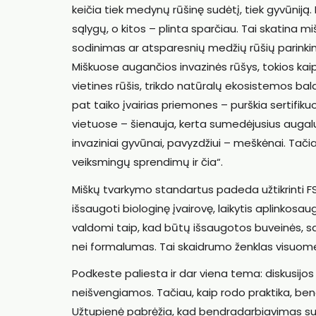
keičia tiek medynų rūšinę sudėtį, tiek gyvūniją. 
sąlygų, o kitos – plinta sparčiau. Tai skatina 
sodinimas ar atsparesnių medžių rūšių parinkimas
Miškuose augančios invazinės rūšys, tokios kaip 
vietines rūšis, trikdo natūralų ekosistemos ba
pat taiko įvairias priemones – purškia sertifik
vietuose – šienauja, kerta sumedėjusius augalus
invaziniai gyvūnai, pavyzdžiui – meškėnai. Tači
veiksmingų sprendimų ir čia“.
Miškų tvarkymo standartus padeda užtikrinti FSC
išsaugoti biologinę įvairovę, laikytis aplinkosaugi
valdomi taip, kad būtų išsaugotos buveinės, sa
nei formalumas. Tai skaidrumo ženklas visuom
Podkeste paliesta ir dar viena tema: diskusijos
neišvengiamos. Tačiau, kaip rodo praktika, bend
Užtupienė pabrėžia, kad bendradarbiavimas su