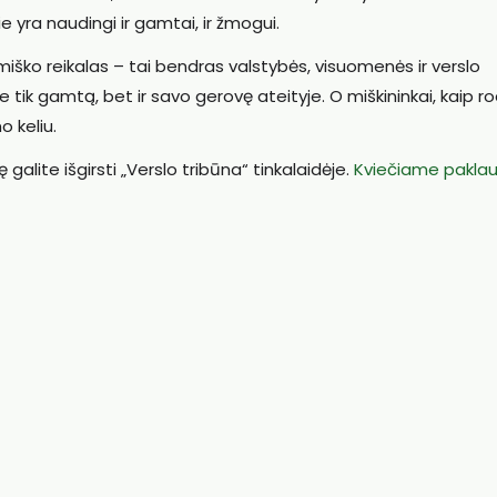
 yra naudingi ir gamtai, ir žmogui.
 miško reikalas – tai bendras valstybės, visuomenės ir verslo
tik gamtą, bet ir savo gerovę ateityje. O miškininkai, kaip r
o keliu.
 galite išgirsti „Verslo tribūna“ tinkalaidėje.
Kviečiame paklau