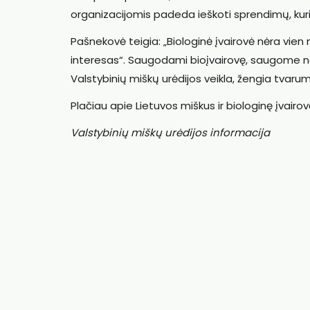
organizacijomis padeda ieškoti sprendimų, kurie
Pašnekovė teigia: „Biologinė įvairovė nėra vien
interesas“. Saugodami bioįvairovę, saugome ne 
Valstybinių miškų urėdijos veikla, žengia tvarum
Plačiau apie Lietuvos miškus ir biologinę įvairovę
Valstybinių miškų urėdijos informacija