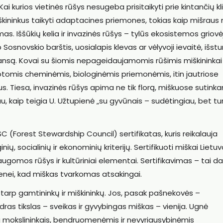
Kai kurios vietinės rūšys nesugeba prisitaikyti prie kintančių k
miškininkus taikyti adaptacines priemones, tokias kaip mišraus
. Iššūkių kelia ir invazinės rūšys – tylūs ekosistemos griovėj
Sosnovskio barštis, uosialapis klevas ar vėlyvoji ievaitė, išst
lansą. Kovai su šiomis nepageidaujamomis rūšimis miškininkai
uotomis cheminėmis, biologinėmis priemonėmis, itin jautriose
. Tiesa, invazinės rūšys apima ne tik florą, miškuose sutinkam
au, kaip teigia U. Užtupienė „su gyvūnais – sudėtingiau, bet t
 (Forest Stewardship Council) sertifikatas, kuris reikalauja
nių, socialinių ir ekonominių kriterijų. Sertifikuoti miškai Lietuv
ugomos rūšys ir kultūriniai elementai. Sertifikavimas – tai d
enei, kad miškas tvarkomas atsakingai.
 tarp gamtininkų ir miškininkų. Jos, pasak pašnekovės –
ras tikslas – sveikas ir gyvybingas miškas – vienija. Ugnė
 mokslininkais, bendruomenėmis ir nevyriausybinėmis