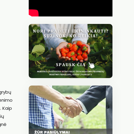
 grybų
venimo
. Kaip
ių
gnė