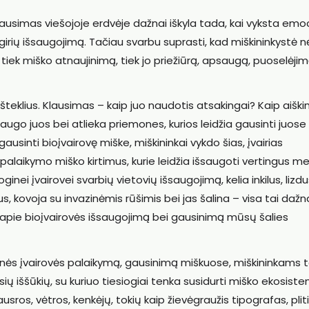
 klausimas viešojoje erdvėje dažnai iškyla tada, kai vyksta emo
ngirių išsaugojimą. Tačiau svarbu suprasti, kad miškininkystė n
 tiek miško atnaujinimą, tiek jo priežiūrą, apsaugą, puoselėjimą
išteklius. Klausimas – kaip juo naudotis atsakingai? Kaip aiški
r saugo juos bei atlieka priemones, kurios leidžia gausinti juose
gausinti bioįvairovę miške, miškininkai vykdo šias, įvairias
alaikymo miško kirtimus, kurie leidžia išsaugoti vertingus me
ginei įvairovei svarbių vietovių išsaugojimą, kelia inkilus, lizd
 kovoja su invazinėmis rūšimis bei jas šalina – visa tai dažn
pie bioįvairovės išsaugojimą bei gausinimą mūsų šalies
oginės įvairovės palaikymą, gausinimą miškuose, miškininkams 
sių iššūkių, su kuriuo tiesiogiai tenka susidurti miško ekosis
sros, vėtros, kenkėjų, tokių kaip žievėgraužis tipografas, pli