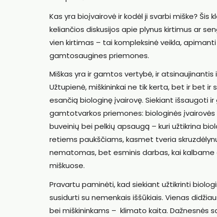
Kas yra bioįvairovė ir kodėl ji svarbi miške? Šis
keliančios diskusijos apie plynus kirtimus ar se
vien kirtimas – tai kompleksinė veikla, apimanti
gamtosaugines priemones.
Miškas yra ir gamtos vertybė, ir atsinaujinantis 
Užtupienė, miškininkai ne tik kerta, bet ir bet i
esančią biologinę įvairovę. Siekiant išsaugoti ir 
gamtotvarkos priemones: biologinės įvairovės p
buveinių bei pelkių apsaugą – kuri užtikrina biolo
retiems paukščiams, kasmet tveria skruzdėlynus,
nematomas, bet esminis darbas, kai kalbame a
miškuose.
Pravartu paminėti, kad siekiant užtikrinti biol
susidurti su nemenkais iššūkiais. Vienas didžiau
bei miškininkams – klimato kaita. Dažnesnės sau