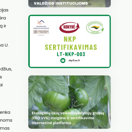
cijas
ėra
 ir
na U.
džius,
us
ai
tenka
temoms
timas