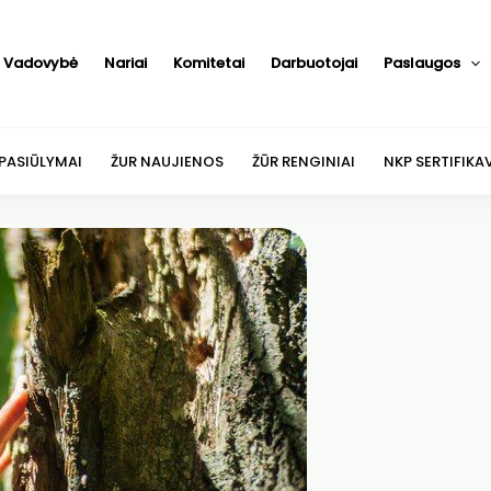
Vadovybė
Nariai
Komitetai
Darbuotojai
Paslaugos
 PASIŪLYMAI
ŽUR NAUJIENOS
ŽŪR RENGINIAI
NKP SERTIFIKA