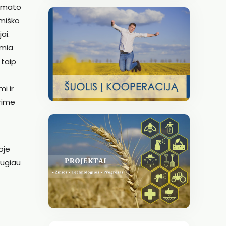
limato
 miško
ai.
umia
 taip
i ir
urime
oje
augiau