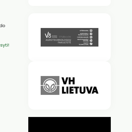
odo
syti!