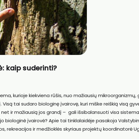
: kaip suderinti?
tema, kurioje kiekviena rūšis, nuo mažiausių mikroorganizmų,
. Visą tai sudaro biologinę įvairovę, kuri miške reiškią visą gy
net ir mažiausią jos grandį – gali išsibalansuoti visa sistema
o biologinė įvairovė? Apie tai tinklalaidėje pasakoja Valstybin
 rekreacijos ir medžioklės skyriaus projektų koordinatorė U