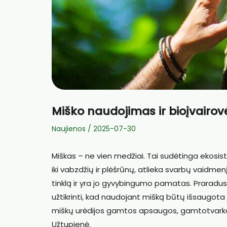
Miško naudojimas ir bioįvairovė
Naujienos
/
2025-07-30
Miškas – ne vien medžiai. Tai sudėtinga ekosis
iki vabzdžių ir plėšrūnų, atlieka svarbų vaidmenį
tinklą ir yra jo gyvybingumo pamatas. Praradus 
užtikrinti, kad naudojant mišką būtų išsaugota j
miškų urėdijos gamtos apsaugos, gamtotvarkos,
Užtupienė.