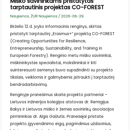
Miško savininkams pristatytas
tarptautinis projektas CO-FOREST
Naujienos
,
ŽUR Naujienos
/
2026-06-29
Birželio 12 d. įvyko informacinis renginys, skirtas
pristatyti tarptautinį „Erasmus+“ projektą CO-FOREST
(Creating Opportunities for Resilience,
Entrepreneurship, Sustainability, and Training in
European Forestry). Renginio metu miško savininkai,
miškininkystės specialistai, mokslininkai ir kiti
suinteresuoti asmenys buvo supažindinti su projekto
tikslais, veiklomis ir galimybėmis įsitraukti į tarptautinį
bendradarbiavimą.
Renginyje pranešimus skaitė projekto partneriai –
Lietuvos inžinerijos kolegijos atstovas dr. Remigijus
Bakys ir Lietuvos miško ir žemės savininkų asociacijos
pirmininkas dr. Algis Gaižutis. Pranešėjai pristatė
projekto įgyvendinimo eigą, pagrindinius uždavinius,