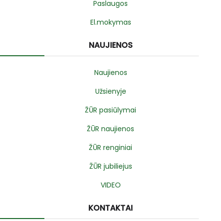
Paslaugos
El.mokymas
NAUJIENOS
Naujienos
Užsienyje
ŽŪR pasiūlymai
ŽŪR naujienos
ŽŪR renginiai
ŽŪR jubiliejus
VIDEO
KONTAKTAI