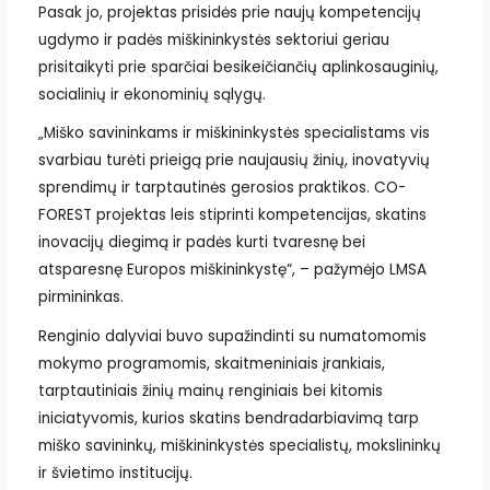
Pasak jo, projektas prisidės prie naujų kompetencijų
ugdymo ir padės miškininkystės sektoriui geriau
prisitaikyti prie sparčiai besikeičiančių aplinkosauginių,
socialinių ir ekonominių sąlygų.
„Miško savininkams ir miškininkystės specialistams vis
svarbiau turėti prieigą prie naujausių žinių, inovatyvių
sprendimų ir tarptautinės gerosios praktikos. CO-
FOREST projektas leis stiprinti kompetencijas, skatins
inovacijų diegimą ir padės kurti tvaresnę bei
atsparesnę Europos miškininkystę“, – pažymėjo LMSA
pirmininkas.
Renginio dalyviai buvo supažindinti su numatomomis
mokymo programomis, skaitmeniniais įrankiais,
tarptautiniais žinių mainų renginiais bei kitomis
iniciatyvomis, kurios skatins bendradarbiavimą tarp
miško savininkų, miškininkystės specialistų, mokslininkų
ir švietimo institucijų.