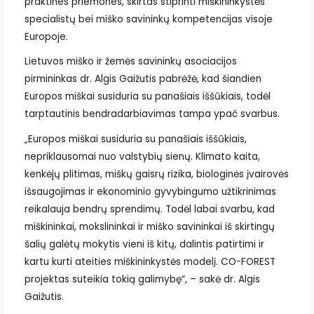
praktines priemones, skirtas stiprinti miškininkystės
specialistų bei miško savininkų kompetencijas visoje
Europoje.
Lietuvos miško ir žemės savininkų asociacijos
pirmininkas dr. Algis Gaižutis pabrėžė, kad šiandien
Europos miškai susiduria su panašiais iššūkiais, todėl
tarptautinis bendradarbiavimas tampa ypač svarbus.
„Europos miškai susiduria su panašiais iššūkiais,
nepriklausomai nuo valstybių sienų. Klimato kaita,
kenkėjų plitimas, miškų gaisrų rizika, biologinės įvairovės
išsaugojimas ir ekonominio gyvybingumo užtikrinimas
reikalauja bendrų sprendimų. Todėl labai svarbu, kad
miškininkai, mokslininkai ir miško savininkai iš skirtingų
šalių galėtų mokytis vieni iš kitų, dalintis patirtimi ir
kartu kurti ateities miškininkystės modelį. CO-FOREST
projektas suteikia tokią galimybę“, – sakė dr. Algis
Gaižutis.