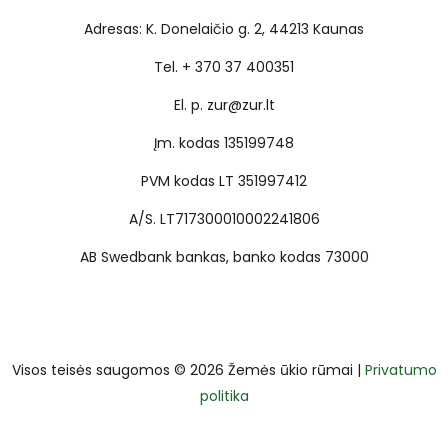
Adresas: K. Donelaičio g. 2, 44213 Kaunas
Tel. + 370 37 400351
El. p. zur@zur.lt
Įm. kodas 135199748
PVM kodas LT 351997412
A/S. LT717300010002241806
AB Swedbank bankas, banko kodas 73000
Visos teisės saugomos © 2026 Žemės ūkio rūmai |
Privatumo
politika