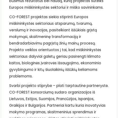
būsimus rezultatus bei naudą, kurią projektas suteiks
Europos miškininkystės sektoriui ir miško savininkams.
CO-FOREST projektas siekia stiprinti Europos
miškininkystės sektoriaus atsparumą, tvarumą,
verslumą ir inovacijas, pasitelkiant iššūkiais grįstą
mokymąsi, skaitmeninę transformaciją ir
bendradarbiavimu pagrįstą žinių mainų procesą.
Projekto veiklos orientuotos į tai, kad miškininkystės
sektoriaus dalyviai galėtų geriau pasirengti klimato
kaitos, biologinės įvairovės išsaugojimo, ekonominio
gyvybingumo ir kitų šiuolaikinių iššūkių keliamoms
problemoms.
Svarbi projekto stiprybė – plati tarptautinė partnerystė.
CO-FOREST konsorciumą sudaro organizacijos iš
Lietuvos, Estijos, Suomijos, Prancūzijos, Ispanijos,
Graikijos ir Bulgarijos. Partneriai kartu kuria inovatyvias
mokymo programas, skaitmeninius sprendimus ir