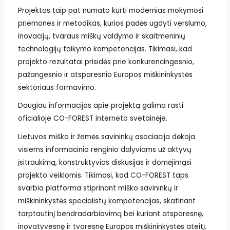
Projektas taip pat numato kurti modernias mokymosi
priemones ir metodikas, kurios padės ugdyti verslumo,
inovacijų, tvaraus miškų valdymo ir skaitmeninių
technologijų taikymo kompetencijas. Tikimasi, kad
projekto rezultatai prisidės prie konkurencingesnio,
pažangesnio ir atsparesnio Europos miškininkystės
sektoriaus formavimo.
Daugiau informacijos apie projektą galima rasti
oficialioje CO-FOREST interneto svetainėje.
Lietuvos miško ir žemės savininkų asociacija dėkoja
visiems informacinio renginio dalyviams už aktyvų
įsitraukimą, konstruktyvias diskusijas ir domėjimąsi
projekto veiklomis. Tikimasi, kad CO-FOREST taps
svarbia platforma stiprinant miško savininkų ir
miškininkystės specialistų kompetencijas, skatinant
tarptautinį bendradarbiavimą bei kuriant atsparesnę,
inovatyvesnę ir tvaresnę Europos miškininkystės ateitį.