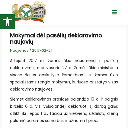
Pereiti
prie
Open toolbar
Main
turinio
Menu
Mokymai dėl pasėlių deklaravimo
naujovių
Naujienos
/
2017-02-21
Artėjant 2017 m. žemės ūkio naudmenų ir pasėlių
deklaravimui, nuo vasario 27 d. Žemės ūkio ministerija
visose šalies apskrityse žemdirbiams ir žemės ūkio
specialistams rengia mokymus, kuriuose pristatys visas
deklaravimo naujoves.
Šiemet deklaravimas prasidės balandžio 10 d. ir baigsis
birželio 6 d. Visi vėluojantieji deklaruoti šį darbą galės
atlikti iki liepos 1 d., tačiau už kiekvieną uždelstą dieną
galutinė paramos suma bus mažinama 1 proc.