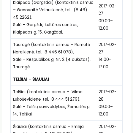
Klaipėda (Gargždai) (kontaktinis asmuo
2017-02-
– Genovaitė Valauskienė, tel. (8 46)
27
45 2262),
09.00–
Salė – Gargždų kultūros centras,
12.00
Klaipėdos g. 15, Gargždai.
Tauragė (kontaktinis asmuo – Ramutė
2017-02-
Noreikienė, tel. 8 446 61 078),
27
Salė – Respublikos g. Nr. 2 (4 aukštas),
14.00–
Tauragė.
17.00
TELŠIAI – ŠIAULIAI
Telšiai (kontaktinis asmuo – Vilma
2017-02-
Lukoševičienė, tel. 8 444 51 279),
28
Salė – Telšių savivaldybės, Žemaitės g.
09.00–
14, Telšiai.
12.00
Šiauliai (kontaktinis asmuo – Emilija
2017-02-