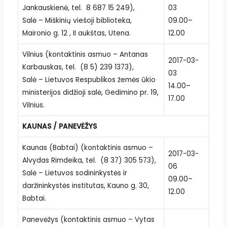
Jankauskienė, tel. 8 687 15 249),
03
Salė – Miškinių viešoji biblioteka,
09.00–
Maironio g. 12 , II aukštas, Utena.
12.00
Vilnius (kontaktinis asmuo – Antanas
2017-03-
Karbauskas, tel. (8 5) 239 1373),
03
Salė – Lietuvos Respublikos žemės ūkio
14.00–
ministerijos didžioji salė, Gedimino pr. 19,
17.00
Vilnius.
KAUNAS / PANEVĖŽYS
Kaunas (Babtai) (kontaktinis asmuo –
2017-03-
Alvydas Rimdeika, tel. (8 37) 305 573),
06
Salė – Lietuvos sodininkystės ir
09.00–
daržininkystės institutas, Kauno g. 30,
12.00
Babtai.
Panevėžys (kontaktinis asmuo – Vytas