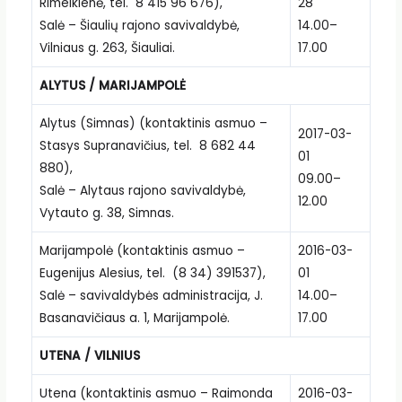
Rimeikienė, tel. 8 415 96 676),
28
Salė – Šiaulių rajono savivaldybė,
14.00–
Vilniaus g. 263, Šiauliai.
17.00
ALYTUS / MARIJAMPOLĖ
Alytus (Simnas) (kontaktinis asmuo –
2017-03-
Stasys Supranavičius, tel. 8 682 44
01
880),
09.00–
Salė – Alytaus rajono savivaldybė,
12.00
Vytauto g. 38, Simnas.
Marijampolė (kontaktinis asmuo –
2016-03-
Eugenijus Alesius, tel. (8 34) 391537),
01
Salė – savivaldybės administracija, J.
14.00–
Basanavičiaus a. 1, Marijampolė.
17.00
UTENA / VILNIUS
Utena (kontaktinis asmuo – Raimonda
2016-03-