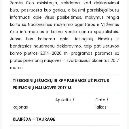
Žemės ūkio ministerija, siekdama, kad deklaravimui
būtų pasiruošta kuo geriau, o būsimi pareiškėjai būtų
informuoti apie visus pasikeitimus, mokymus rengia
kartu su Nacionalinės mokėjimo agentūros ir VĮ Žemės
ūkio informacijos ir kaimo verslo centro specialistais.
Juose bus kalbama apie tiesioginių išmokų ir
bendrąsias naudmenų deklaravimo, taip pat Lietuvos
kaimo plėtros 2014–2020 m. programos paramos už
plotus priemonių naujoves ir svarbiausius akcentus 2017
metais.
TIESIOGINIŲ IŠMOKŲ IR KPP PARAMOS UŽ PLOTUS
PRIEMONIŲ NAUJOVĖS 2017 M.
Apskritis /
Data /
Rajonas
laikas
KLAIPĖDA – TAURAGĖ