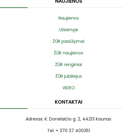
NAUJIENOS
Naujienos
Užsienyje
ŽŪR pasiūlymai
ŽŪR naujienos
ŽŪR renginiai
ŽŪR jubiliejus
VIDEO
KONTAKTAI
Adresas: K. Donelaičio g. 2, 44213 Kaunas
Tel. + 370 37 400351