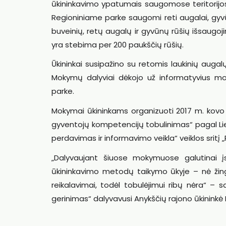
ūkininkavimo ypatumais saugomose teritorijose,
Regioniniame parke saugomi reti augalai, gyvū
buveinių, retų augalų ir gyvūnų rūšių išsaugoj
yra stebima per 200 paukščių rūšių.
Ūkininkai susipažino su retomis laukinių augalų
Mokymų dalyviai dėkojo už informatyvius mok
parke.
Mokymai ūkininkams organizuoti 2017 m. kov
gyventojų kompetencijų tobulinimas“ pagal L
perdavimas ir informavimo veikla“ veiklos sritį
„Dalyvaujant šiuose mokymuose galutinai įsi
ūkininkavimo metodų taikymo ūkyje – nė žingsni
reikalavimai, todėl tobulėjimui ribų nėra“ –
gerinimas“ dalyvavusi Anykščių rajono ūkininkė 