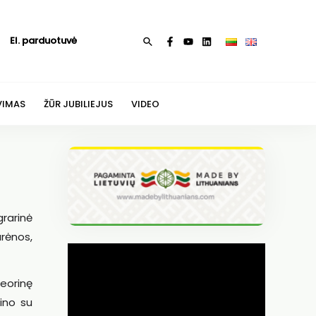
El. parduotuvė
Paieška
VIMAS
ŽŪR JUBILIEJUS
VIDEO
rarinė
arėnos,
teorinę
dino su