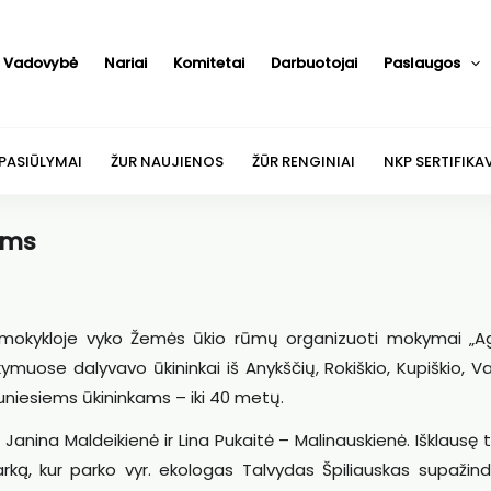
Vadovybė
Nariai
Komitetai
Darbuotojai
Paslaugos
 PASIŪLYMAI
ŽUR NAUJIENOS
ŽŪR RENGINIAI
NKP SERTIFIKA
ams
o mokykloje vyko Žemės ūkio rūmų organizuoti mokymai „Ag
ymuose dalyvavo ūkininkai iš Anykščių, Rokiškio, Kupiškio, V
auniesiems ūkininkams – iki 40 metų.
ina Maldeikienė ir Lina Pukaitė – Malinauskienė. Išklausę 
parką, kur parko vyr. ekologas Talvydas Špiliauskas supažin