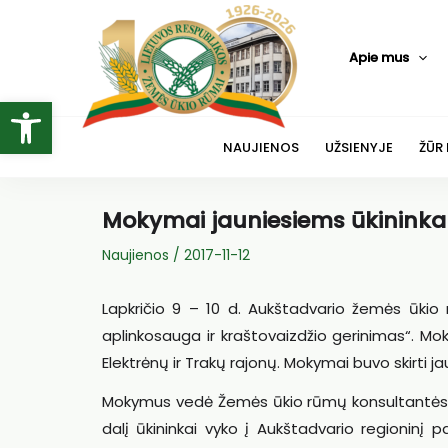
Pereiti
prie
Apie mus
turinio
Open toolbar
NAUJIENOS
UŽSIENYJE
ŽŪR
Mokymai jauniesiems ūkinink
Naujienos
/
2017-11-12
Lapkričio 9 – 10 d. Aukštadvario žemės ūki
aplinkosauga ir kraštovaizdžio gerinimas“. Mok
Elektrėnų ir Trakų rajonų. Mokymai buvo skirti j
Mokymus vedė Žemės ūkio rūmų konsultantės Jan
dalį ūkininkai vyko į Aukštadvario regioninį 