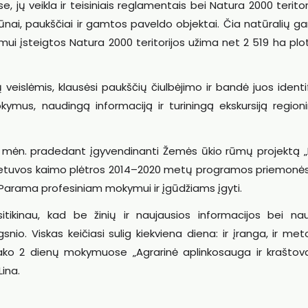
 jų veikla ir teisiniais reglamentais bei Natura 2000 teritor
nai, paukščiai ir gamtos paveldo objektai. Čia natūralių g
imui įsteigtos Natura 2000 teritorijos užima net 2 519 ha plo
 veislėmis, klausėsi paukščių čiulbėjimo ir bandė juos identif
ymus, naudingą informaciją ir turiningą ekskursiją region
o mėn. pradedant įgyvendinanti Žemės ūkio rūmų projektą 
ietuvos kaimo plėtros 2014–2020 metų programos priemonės 
 „Parama profesiniam mokymui ir įgūdžiams įgyti.
tikinau, kad be žinių ir naujausios informacijos bei nau
o. Viskas keičiasi sulig kiekviena diena: ir įranga, ir meto
 sako 2 dienų mokymuose „Agrarinė aplinkosauga ir kraštova
Lina.