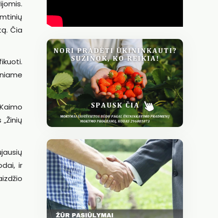
ijomis.
amtinių
tą. Čia
ikuoti.
iniame
„Kaimo
„Žinių
jausių
dai, ir
izdžio