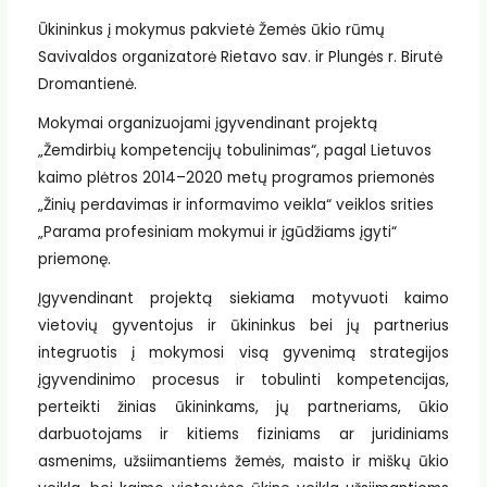
Ūkininkus į mokymus pakvietė Žemės ūkio rūmų
Savivaldos organizatorė Rietavo sav. ir Plungės r. Birutė
Dromantienė.
Mokymai organizuojami įgyvendinant projektą
„Žemdirbių kompetencijų tobulinimas“, pagal Lietuvos
kaimo plėtros 2014–2020 metų programos priemonės
„Žinių perdavimas ir informavimo veikla“ veiklos srities
„Parama profesiniam mokymui ir įgūdžiams įgyti“
priemonę.
Įgyvendinant projektą siekiama motyvuoti kaimo
vietovių gyventojus ir ūkininkus bei jų partnerius
integruotis į mokymosi visą gyvenimą strategijos
įgyvendinimo procesus ir tobulinti kompetencijas,
perteikti žinias ūkininkams, jų partneriams, ūkio
darbuotojams ir kitiems fiziniams ar juridiniams
asmenims, užsiimantiems žemės, maisto ir miškų ūkio