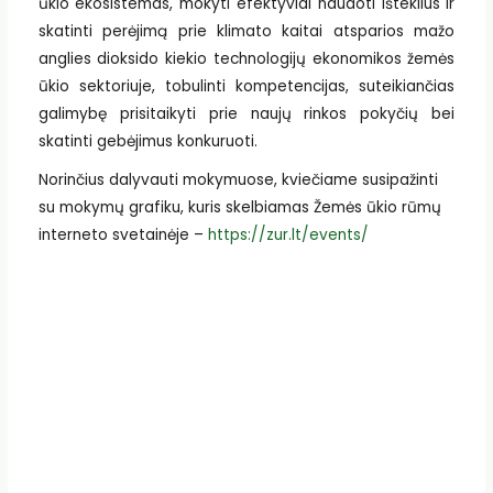
ūkio ekosistemas, mokyti efektyviai naudoti išteklius ir
skatinti perėjimą prie klimato kaitai atsparios mažo
anglies dioksido kiekio technologijų ekonomikos žemės
ūkio sektoriuje, tobulinti kompetencijas, suteikiančias
galimybę prisitaikyti prie naujų rinkos pokyčių bei
skatinti gebėjimus konkuruoti.
Norinčius dalyvauti mokymuose, kviečiame susipažinti
su mokymų grafiku, kuris skelbiamas Žemės ūkio rūmų
interneto svetainėje –
https://zur.lt/events/