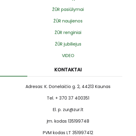
ŽŪR pasiūlymai
ŽŪR naujienos
ŽŪR renginiai
ŽŪR jubiliejus
VIDEO
KONTAKTAI
Adresas: K. Donelaičio g. 2, 44213 Kaunas
Tel. + 370 37 400351
El. p. zur@zur.lt
Įm. kodas 135199748
PVM kodas LT 351997412