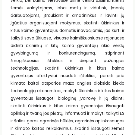
veikla, bei kaimo vietovėse ūkine veikla užsiimantiems
žemės valdytojams, labai mažų ir vidutinių įmonių
darbuotojams, įtraukiant ir amatininkus ir lavinti jų
įgūdžius organizuojant mokymus, skatinti ūkininkus ir
kitus kaimo gyventojus domėtis inovacijomis, jas kurti ir
taikyti savo ūkiuose, visuose kaimiškuosiuose rajonuose
didinti ūkininkų ir kitų kaimo gyventojų ūkio veiklų
gyvybingumą ir konkurencingumą, stiprinant
žmogiškuosius išteklius ir diegiant pažangias
technologijas, skatinti ūkininkus ir kitus kaimo
gyventojus efektyviai naudoti išteklius, pereiti prie
klimato kaitai atsparios mažo anglies dioksido kiekio
technologijų ekonomikos, mokyti ūkininkus ir kitus kaimo
gyventojus išsaugoti biologinę įvairovę ir ją didinti,
skatinti ūkininkus ir kitus kaimo gyventojus išsaugoti
aplinką ir tvarią jos plėtrą, informuoti ir mokyti taikyti ES
ir šalies geros agrarinės būklės, agrarinės aplinkosaugos
ir klimato kaitos reikalavimus, skatinti išsaugoti žemės