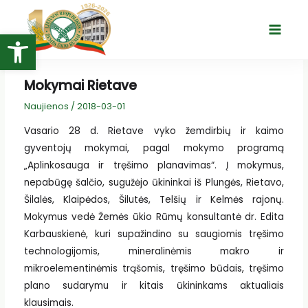
Pereiti
prie
Open toolbar
Main
turinio
Menu
Mokymai Rietave
Naujienos
/
2018-03-01
Vasario 28 d. Rietave vyko žemdirbių ir kaimo
gyventojų mokymai, pagal mokymo programą
„Aplinkosauga ir tręšimo planavimas“. Į mokymus,
nepabūgę šalčio, sugužėjo ūkininkai iš Plungės, Rietavo,
Šilalės, Klaipėdos, Šilutės, Telšių ir Kelmės rajonų.
Mokymus vedė Žemės ūkio Rūmų konsultantė dr. Edita
Karbauskienė, kuri supažindino su saugiomis tręšimo
technologijomis, mineralinėmis makro ir
mikroelementinėmis trąšomis, tręšimo būdais, tręšimo
plano sudarymu ir kitais ūkininkams aktualiais
klausimais.