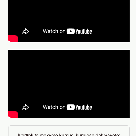
Įvertinkite mokymo kursus, kuriuose dalyvavote: