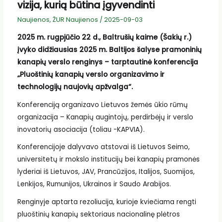
vizija, kurią būtina įgyvendinti
Naujienos
,
ŽUR Naujienos
/
2025-09-03
2025 m. rugpjūčio 22 d., Baltrušių kaime (Šakių r.)
įvyko didžiausias 2025 m. Baltijos šalyse pramoninių
kanapių verslo renginys – tarptautinė konferencija
„Pluoštinių kanapių verslo organizavimo ir
technologijų naujovių apžvalga“.
Konferenciją organizavo Lietuvos žemės ūkio rūmų
organizacija – Kanapių augintojų, perdirbėjų ir verslo
inovatorių asociacija (toliau -KAPVIA).
Konferencijoje dalyvavo atstovai iš Lietuvos Seimo,
universitetų ir mokslo institucijų bei kanapių pramonės
lyderiai iš Lietuvos, JAV, Prancūzijos, Italijos, Suomijos,
Lenkijos, Rumunijos, Ukrainos ir Saudo Arabijos.
Renginyje aptarta rezoliucija, kurioje kviečiama rengti
pluoštinių kanapių sektoriaus nacionalinę plėtros