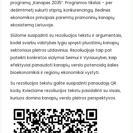
programą „Kanapės 2035“. Programos tikslas – per
dešimtmetį sukurti stiprią, konkurencingą, žiedinės
ekonomikos principais paremtą pramoninių kanapių
ekosistemą Lietuvoje.
Siūlome susipažinti su rezoliucijos tekstu ir argumentais,
kodėl svarbu valstybės lygiu spręsti pluoštinių kanapių
sektoriaus plėtros uždavinius. Rezoliucijoje taip pat
pateikti konkretūs siūlymai Seimui ir Vyriausybei, kaip
efektyviai panaudoti kanapių verslo potencialą šalies
bioekonomikai ir regionų ekonomikai vystyti.
Su rezoliucijos tekstu galite susipažinti panaudoję QR
kodą. Kviečiame rezoliucijos tekstu pasidalinti su visais,
kuriuos domina kanapių verslo plėtros perspektyvos.