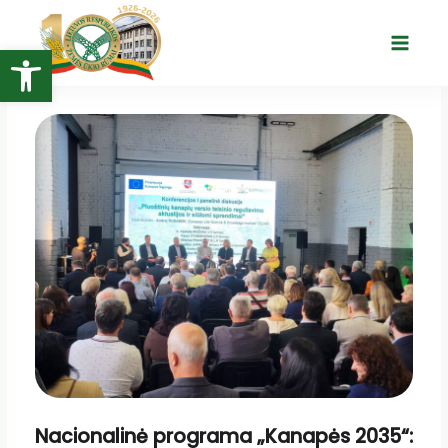
Pereiti
prie
Open toolbar
Main
turinio
Menu
Nacionalinė programa „Kanapės 2035“: