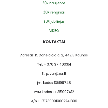
ŽŪR naujienos
ŽŪR renginiai
ŽŪR jubiliejus
VIDEO
KONTAKTAI
Adresas: K. Donelaičio g. 2, 44213 Kaunas
Tel. + 370 37 400351
El. p. zur@zur.lt
Įm. kodas 135199748
PVM kodas LT 351997412
A/S. LT717300010002241806