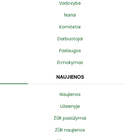
Vadovybė
Nariai
Komitetai
Darbuotojai
Paslaugos
El.mokymas
NAUJIENOS
Naujienos
Užsienyje
ŽŪR pasiūlymai
ŽŪR naujienos