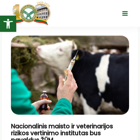
Pereiti
prie
Open toolbar
Main
turinio
Menu
Nacionalinis maisto ir veterinarijos
rizikos vertinimo institutas bus