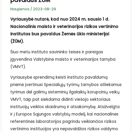
pavaldus ŽŪM
Naujienos
/
2023-08-29
Vyriausybė nutarė, kad nuo 2024 m. sausio 1 d.
Nacionalinis maisto ir veterinarijos rizikos vertinimo
institutas bus pavaldus Žemės ūkio ministerijai
(ŽŪM).
Šiuo metu instituto savininko teises ir pareigas
įgyvendina Valstybinė maisto ir veterinarijos tarnyba
(VMVT).
Vyriausybė sprendimą keisti instituto pavaldumą
priėmė įvertinusi Specialiųjų tyrimų tarnybos atliekamus
tyrimus dėl galimų sisteminių ilgalaikių korupcinių veikų
VMVT, taip pat siekdama didinti viešojo sektoriaus
institucijų veiklos skaidrumą ir atsakomybę. Atsižvelgta
ir į Europos Sąjungos valstybių modelį, kai nacionalinės
referentinės laboratorijos pagrindu veikiančios rizikos
vertinimo institucijos yra nepavaldžios rizikos valdymo