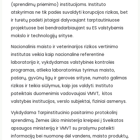
(sprendimų priėmimo) institucijoms. Instituto
atskyrimas ne tik padės suvaldyti korupcijos rizikas, bet
ir turėtų padėti įstaigai dalyvaujant tarptautiniuose
projektuose bei bendradarbiaujant su ES valstybėmis
mokslo ir technologijų srityse.
Nacionalinis maisto ir veterinarijos rizikos vertinimo
institutas veikia kaip nacionalinė referentinė
laboratorija ir, vykdydamas valstybinės kontrolės
programas, atlieka laboratorinius tyrimus maisto,
pašarų, gyvūnų ligų ir gerovės srityse, numato galimas
rizikas ir teikia siūlymus, kaip jas valdyti. Instituto
pateiktais duomenimis vadovaujasi VMVT, kitos
valstybės institucijos, verslo subjektai, fiziniai asmenys.
Vykdydama Tarpinstitucinio pasitarimo protokolinį
sprendimą, Žemės ūkio ministerija kreipėsi į Sveikatos
apsaugos ministeriją ir VMVT su prašymu pateikti
informaciją bei nuomonę dėl vandens, maisto produktų,