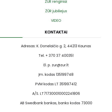
ŽŪR renginiai
ŽŪR jubiliejus
VIDEO
KONTAKTAI
Adresas: K. Donelaičio g. 2, 44213 Kaunas
Tel. + 370 37 400351
El. p. zur@zur.lt
Įm. kodas 135199748
PVM kodas LT 351997412
A/S. LT717300010002241806
AB Swedbank bankas, banko kodas 73000