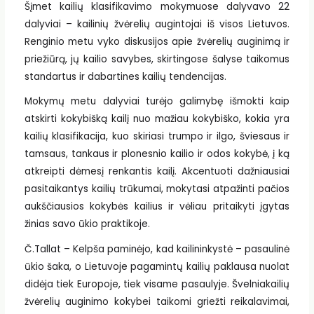
Šįmet kailių klasifikavimo mokymuose dalyvavo 22
dalyviai – kailinių žvėrelių augintojai iš visos Lietuvos.
Renginio metu vyko diskusijos apie žvėrelių auginimą ir
priežiūrą, jų kailio savybes, skirtingose šalyse taikomus
standartus ir dabartines kailių tendencijas.
Mokymų metu dalyviai turėjo galimybę išmokti kaip
atskirti kokybišką kailį nuo mažiau kokybiško, kokia yra
kailių klasifikacija, kuo skiriasi trumpo ir ilgo, šviesaus ir
tamsaus, tankaus ir plonesnio kailio ir odos kokybė, į ką
atkreipti dėmesį renkantis kailį. Akcentuoti dažniausiai
pasitaikantys kailių trūkumai, mokytasi atpažinti pačios
aukščiausios kokybės kailius ir vėliau pritaikyti įgytas
žinias savo ūkio praktikoje.
Č.Tallat – Kelpša paminėjo, kad kailininkystė – pasaulinė
ūkio šaka, o Lietuvoje pagamintų kailių paklausa nuolat
didėja tiek Europoje, tiek visame pasaulyje. Švelniakailių
žvėrelių auginimo kokybei taikomi griežti reikalavimai,