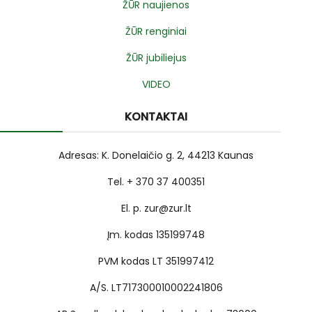
ŽŪR naujienos
ŽŪR renginiai
ŽŪR jubiliejus
VIDEO
KONTAKTAI
Adresas: K. Donelaičio g. 2, 44213 Kaunas
Tel. + 370 37 400351
El. p. zur@zur.lt
Įm. kodas 135199748
PVM kodas LT 351997412
A/S. LT717300010002241806