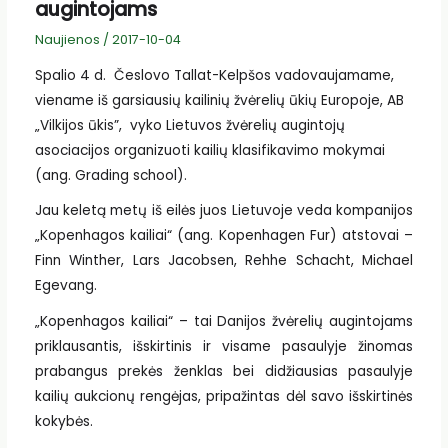
augintojams
Naujienos
/
2017-10-04
Spalio 4 d. Česlovo Tallat-Kelpšos vadovaujamame,
viename iš garsiausių kailinių žvėrelių ūkių Europoje, AB
„Vilkijos ūkis”, vyko Lietuvos žvėrelių augintojų
asociacijos organizuoti kailių klasifikavimo mokymai
(ang. Grading school).
Jau keletą metų iš eilės juos Lietuvoje veda kompanijos
„Kopenhagos kailiai“ (ang. Kopenhagen Fur) atstovai –
Finn Winther, Lars Jacobsen, Rehhe Schacht, Michael
Egevang.
„Kopenhagos kailiai“ – tai Danijos žvėrelių augintojams
priklausantis, išskirtinis ir visame pasaulyje žinomas
prabangus prekės ženklas bei didžiausias pasaulyje
kailių aukcionų rengėjas, pripažintas dėl savo išskirtinės
kokybės.