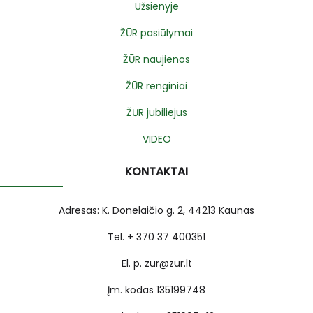
Užsienyje
ŽŪR pasiūlymai
ŽŪR naujienos
ŽŪR renginiai
ŽŪR jubiliejus
VIDEO
KONTAKTAI
Adresas: K. Donelaičio g. 2, 44213 Kaunas
Tel. + 370 37 400351
El. p. zur@zur.lt
Įm. kodas 135199748