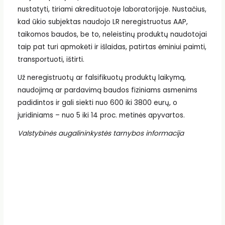
nustatyti, tiriami akredituotoje laboratorijoje. Nustačius,
kad ūkio subjektas naudojo LR neregistruotus AAP,
taikomos baudos, be to, neleistinų produktų naudotojai
taip pat turi apmokėti ir išlaidas, patirtas ėminiui paimti,
transportuoti, ištirti.
Už neregistruotų ar falsifikuotų produktų laikymą,
naudojimą ar pardavimą baudos fiziniams asmenims
padidintos ir gali siekti nuo 600 iki 3800 eurų, o
juridiniams – nuo 5 iki 14 proc. metinės apyvartos.
Valstybinės augalininkystės tarnybos informacija