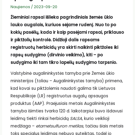
Naujienos
/
2023-09-20
Žieminiai rapsai išlieka pagrindiniais žemės ūkio
lauko augalais, kuriuos sėjame rudenį. Nuo to po
kokių pasėlių, kada ir kaip pasėjami rapsai, priklauso
ir piktžolių kontrolė. Didžioji dalis rapsams
registruotų herbicidų yra skirti naikinti piktžoles iki
rapsų sudygimo (dirvinio veikimo), kiti – po
sudygimo iki tam tikro lapelių sudygimo tarpsnio.
Valstybinė augalininkystės tarnyba prie Žemės ūkio
ministerijos (toliau – Augalininkystės tarnyba) primena,
kad kovai su piktžolėmis naudoti galima tik Lietuvos
Respublikoje (LR) registruotus augalų apsaugos
produktus (AAP). Praėjusiais metais Augalininkystės
tarnyba išimties tvarka 120 d. laikotarpiui buvo išdavusi
leidimą tiekti rinkai herbicidą
SALSA
, kurio veiklioji
medžiaga –
etametsulfuron metilas,
tačiau šiais metais
toks specialus leidimas nebuvo suteiktas, todėl jo