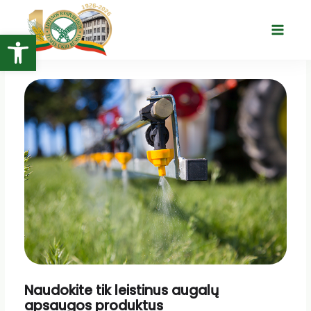
Pereiti
prie
Open toolbar
Main
turinio
Menu
Naudokite tik leistinus augalų
apsaugos produktus