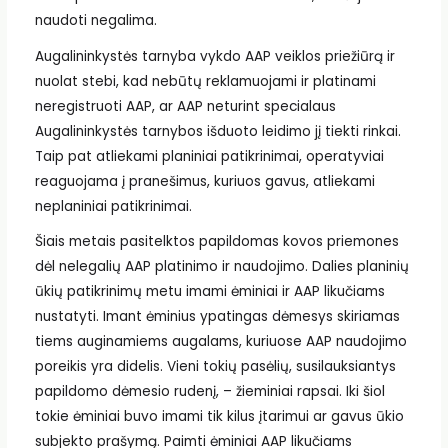
naudoti negalima.
Augalininkystės tarnyba vykdo AAP veiklos priežiūrą ir
nuolat stebi, kad nebūtų reklamuojami ir platinami
neregistruoti AAP, ar AAP neturint specialaus
Augalininkystės tarnybos išduoto leidimo jį tiekti rinkai.
Taip pat atliekami planiniai patikrinimai, operatyviai
reaguojama į pranešimus, kuriuos gavus, atliekami
neplaniniai patikrinimai.
Šiais metais pasitelktos papildomas kovos priemones
dėl nelegalių AAP platinimo ir naudojimo. Dalies planinių
ūkių patikrinimų metu imami ėminiai ir AAP likučiams
nustatyti. Imant ėminius ypatingas dėmesys skiriamas
tiems auginamiems augalams, kuriuose AAP naudojimo
poreikis yra didelis. Vieni tokių pasėlių, susilauksiantys
papildomo dėmesio rudenį, – žieminiai rapsai. Iki šiol
tokie ėminiai buvo imami tik kilus įtarimui ar gavus ūkio
subjekto prašymą. Paimti ėminiai AAP likučiams